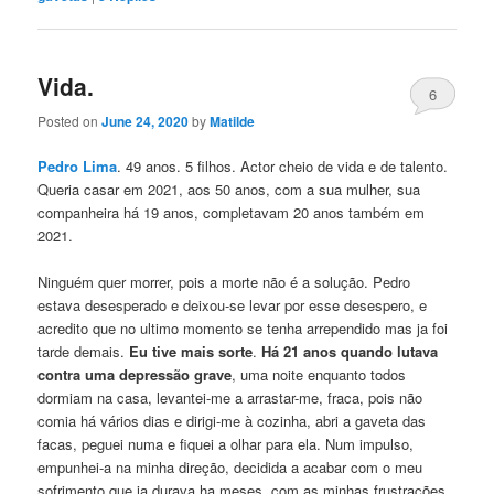
Vida.
6
Posted on
June 24, 2020
by
Matilde
Pedro Lima
. 49 anos. 5 filhos. Actor cheio de vida e de talento.
Queria casar em 2021, aos 50 anos, com a sua mulher, sua
companheira há 19 anos, completavam 20 anos também em
2021.
Ninguém quer morrer, pois a morte não é a solução. Pedro
estava desesperado e deixou-se levar por esse desespero, e
acredito que no ultimo momento se tenha arrependido mas ja foi
tarde demais.
Eu tive mais sorte
.
Há 21 anos quando lutava
contra uma depressão grave
, uma noite enquanto todos
dormiam na casa, levantei-me a arrastar-me, fraca, pois não
comia há vários dias e dirigi-me à cozinha, abri a gaveta das
facas, peguei numa e fiquei a olhar para ela. Num impulso,
empunhei-a na minha direção, decidida a acabar com o meu
sofrimento que ja durava ha meses, com as minhas frustrações,