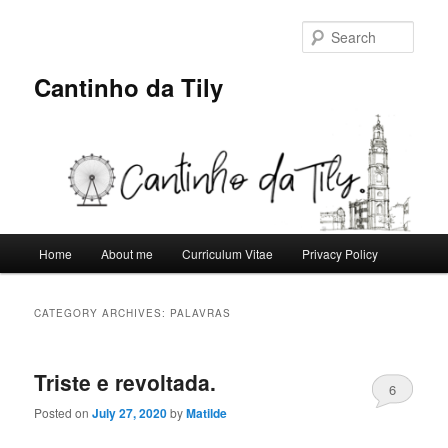
Skip
Skip
to
to
Sear
primary
secondary
content
content
Cantinho da Tily
Main
Home
About me
Curriculum Vitae
Privacy Policy
menu
CATEGORY ARCHIVES:
PALAVRAS
Triste e revoltada.
6
Posted on
July 27, 2020
by
Matilde