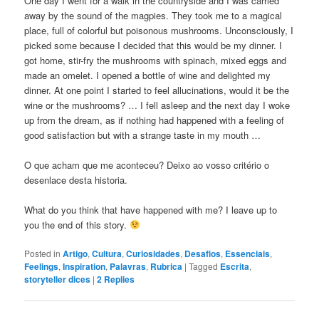
One day I went for a walk in the countryside and I was carried
away by the sound of the magpies. They took me to a magical
place, full of colorful but poisonous mushrooms. Unconsciously, I
picked some because I decided that this would be my dinner. I
got home, stir-fry the mushrooms with spinach, mixed eggs and
made an omelet. I opened a bottle of wine and delighted my
dinner. At one point I started to feel allucinations, would it be the
wine or the mushrooms? … I fell asleep and the next day I woke
up from the dream, as if nothing had happened with a feeling of
good satisfaction but with a strange taste in my mouth …
O que acham que me aconteceu? Deixo ao vosso critério o
desenlace desta historia.
What do you think that have happened with me? I leave up to
you the end of this story.
Posted in
Artigo
,
Cultura
,
Curiosidades
,
Desafios
,
Essenciais
,
Feelings
,
Inspiration
,
Palavras
,
Rubrica
|
Tagged
Escrita
,
storyteller dices
|
2
Replies