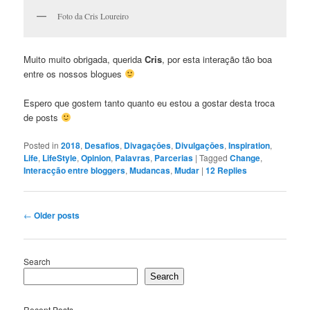
Foto da Cris Loureiro
Muito muito obrigada, querida
Cris
, por esta interação tão boa
entre os nossos blogues
Espero que gostem tanto quanto eu estou a gostar desta troca
de posts
Posted in
2018
,
Desafios
,
Divagaçōes
,
Divulgaçōes
,
Inspiration
,
Life
,
LifeStyle
,
Opinion
,
Palavras
,
Parcerias
|
Tagged
Change
,
Interacção entre bloggers
,
Mudancas
,
Mudar
|
12
Replies
Post
←
Older posts
navigation
Search
Search
Recent Posts