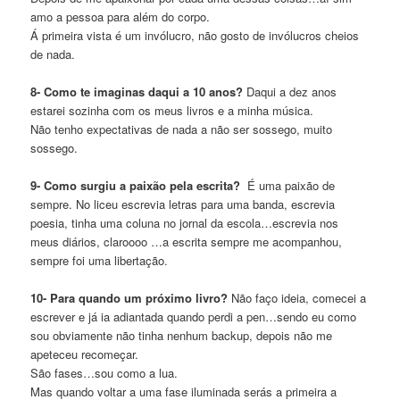
amo a pessoa para além do corpo.
Á primeira vista é um invólucro, não gosto de invólucros cheios
de nada.
8- Como te imaginas daqui a 10 anos?
Daqui a dez anos
estarei sozinha com os meus livros e a minha música.
Não tenho expectativas de nada a não ser sossego, muito
sossego.
9- Como surgiu a paixão pela escrita?
É uma paixão de
sempre. No liceu escrevia letras para uma banda, escrevia
poesia, tinha uma coluna no jornal da escola…escrevia nos
meus diários, claroooo …a escrita sempre me acompanhou,
sempre foi uma libertação.
10- Para quando um próximo livro?
Não faço ideia, comecei a
escrever e já ia adiantada quando perdi a pen…sendo eu como
sou obviamente não tinha nenhum backup, depois não me
apeteceu recomeçar.
São fases…sou como a lua.
Mas quando voltar a uma fase iluminada serás a primeira a