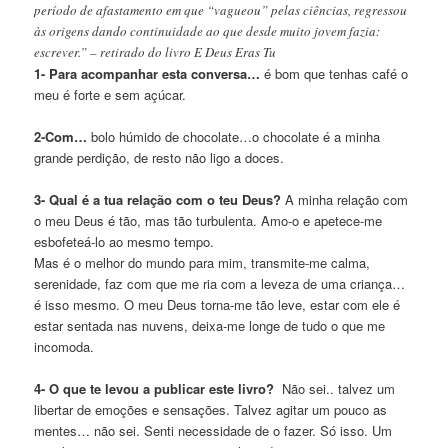
período de afastamento em que “vagueou” pelas ciências, regressou
às origens dando continuidade ao que desde muito jovem fazia:
escrever.” – retirado do livro E Deus Eras Tu
1- Para acompanhar esta conversa…
é bom que tenhas café o
meu é forte e sem açúcar.
2-Com…
bolo húmido de chocolate…o chocolate é a minha
grande perdição, de resto não ligo a doces.
3- Qual é a tua relação com o teu Deus?
A minha relação com
o meu Deus é tão, mas tão turbulenta. Amo-o e apetece-me
esbofeteá-lo ao mesmo tempo.
Mas é o melhor do mundo para mim, transmite-me calma,
serenidade, faz com que me ria com a leveza de uma criança…
é isso mesmo. O meu Deus torna-me tão leve, estar com ele é
estar sentada nas nuvens, deixa-me longe de tudo o que me
incomoda.
4- O que te levou a publicar este livro?
Não sei.. talvez um
libertar de emoções e sensações. Talvez agitar um pouco as
mentes… não sei. Senti necessidade de o fazer. Só isso. Um