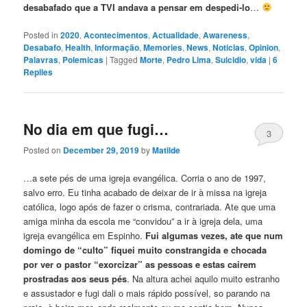
desabafado que a TVI andava a pensar em despedi-lo
…
Posted in
2020
,
Acontecimentos
,
Actualidade
,
Awareness
,
Desabafo
,
Health
,
Informação
,
Memories
,
News
,
Noticias
,
Opinion
,
Palavras
,
Polemicas
|
Tagged
Morte
,
Pedro Lima
,
Suicidio
,
vida
|
6
Replies
No dia em que fugi…
3
Posted on
December 29, 2019
by
Matilde
…a sete pés de uma igreja evangélica. Corria o ano de 1997,
salvo erro. Eu tinha acabado de deixar de ir à missa na igreja
católica, logo após de fazer o crisma, contrariada. Ate que uma
amiga minha da escola me “convidou” a ir à igreja dela, uma
igreja evangélica em Espinho.
Fui algumas vezes, ate que num
domingo de “culto” fiquei muito constrangida e chocada
por ver o pastor “exorcizar” as pessoas e estas cairem
prostradas aos seus pés
. Na altura achei aquilo muito estranho
e assustador e fugi dali o mais rápido possível, so parando na