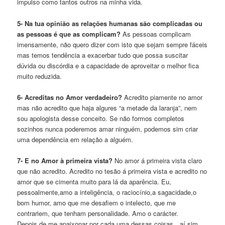
impulso como tantos outros na minha vida.
5- Na tua opinião as relações humanas são complicadas ou
as pessoas é que as complicam?
As pessoas complicam
imensamente, não quero dizer com isto que sejam sempre fáceis
mas temos tendência a exacerbar tudo que possa suscitar
dúvida ou discórdia e a capacidade de aproveitar o melhor fica
muito reduzida.
6- Acreditas no Amor verdadeiro?
Acredito piamente no amor
mas não acredito que haja algures “a metade da laranja”, nem
sou apologista desse conceito. Se não formos completos
sozinhos nunca poderemos amar ninguém, podemos sim criar
uma dependência em relação a alguém.
7- E no Amor à primeira vista?
No amor á primeira vista claro
que não acredito. Acredito no tesão á primeira vista e acredito no
amor que se cimenta muito para lá da aparência. Eu,
pessoalmente,amo a inteligência, o raciocínio,a sagacidade,o
bom humor, amo que me desafiem o intelecto, que me
contrariem, que tenham personalidade. Amo o carácter.
Depois de me apaixonar por cada uma dessas coisas…aí sim