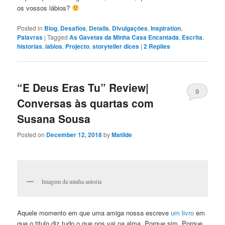
os vossos lábios?
Posted in
Blog
,
Desafios
,
Details
,
Divulgaçōes
,
Inspiration
,
Palavras
|
Tagged
As Gavetas da Minha Casa Encantada
,
Escrita
,
historias
,
labios
,
Projecto
,
storyteller dices
|
2
Replies
“E Deus Eras Tu” Review|
9
Conversas às quartas com
Susana Sousa
Posted on
December 12, 2018
by
Matilde
Imagem da minha autoria
Aquele momento em que uma amiga nossa escreve
um livro
em
que o titulo diz tudo o que nos vai na alma. Porque sim. Porque