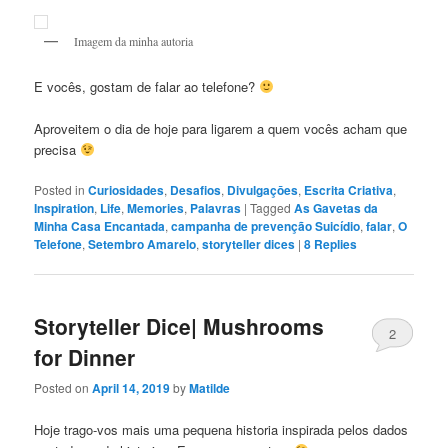
Imagem da minha autoria
E vocês, gostam de falar ao telefone?
Aproveitem o dia de hoje para ligarem a quem vocês acham que
precisa
Posted in
Curiosidades
,
Desafios
,
Divulgaçōes
,
Escrita Criativa
,
Inspiration
,
Life
,
Memories
,
Palavras
|
Tagged
As Gavetas da
Minha Casa Encantada
,
campanha de prevenção Suicídio
,
falar
,
O
Telefone
,
Setembro Amarelo
,
storyteller dices
|
8
Replies
Storyteller Dice| Mushrooms
2
for Dinner
Posted on
April 14, 2019
by
Matilde
Hoje trago-vos mais uma pequena historia inspirada pelos dados