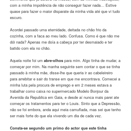
com a minha impotência de não conseguir fazer nada… Estive
quase para fazer o maior disparate da minha vida até que vi tudo
escuro.
Acordei passado uma eternidade, deitada no chão frio da
cozinha, com a faca ao meu lado. Confusa. Como é que não me
dói nada? Apenas me doía a cabeça por ter desmaiado e ter
batido com ela no chão.
Aquela noite foi um
abre-olhos
para mim. Algo tinha de mudar, a
começar por mim. Na manha seguinte sem contar o que se tinha
passado à minha mãe, disse-lhe que queria ir ao cabeleireiro
para arrebitar e sair do transe em que me encontrava. Comecei a
minha luta pela procura de emprego e em 2 meses estava a
trabalhar como caixa no supermercado Modelo Bonjour da
Avenida da Republica em Gaia, e desde aí nunca mais parei ate
começar os tratamentos para ter o Louis. Sinto que a Depressão,
não se foi embora, anda aqui meia camuflada, mas sei que tenho
ser mais forte do que ela vivendo um dia de cada vez.
Consta-se segundo um primo do actor que este tinha