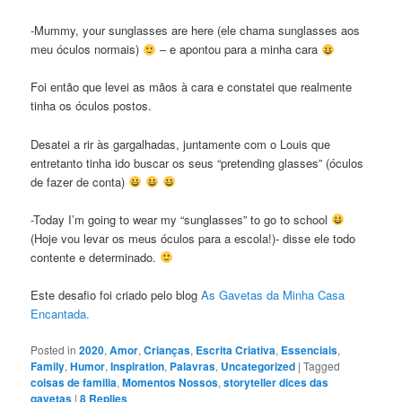
-Mummy, your sunglasses are here (ele chama sunglasses aos
meu óculos normais)
– e apontou para a minha cara
Foi então que levei as mãos à cara e constatei que realmente
tinha os óculos postos.
Desatei a rir às gargalhadas, juntamente com o Louis que
entretanto tinha ido buscar os seus “pretending glasses” (óculos
de fazer de conta)
-Today I’m going to wear my “sunglasses” to go to school
(Hoje vou levar os meus óculos para a escola!)- disse ele todo
contente e determinado.
Este desafio foi criado pelo blog
As Gavetas da Minha Casa
Encantada.
Posted in
2020
,
Amor
,
Crianças
,
Escrita Criativa
,
Essenciais
,
Family
,
Humor
,
Inspiration
,
Palavras
,
Uncategorized
|
Tagged
coisas de familia
,
Momentos Nossos
,
storyteller dices das
gavetas
|
8
Replies