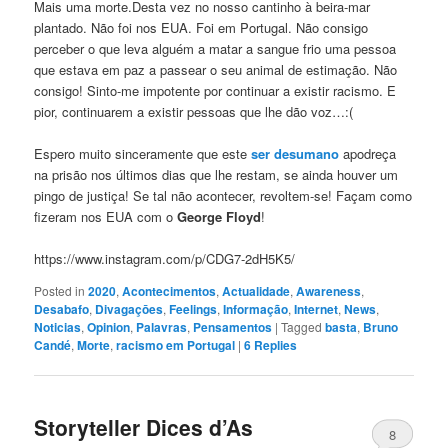
Mais uma morte.Desta vez no nosso cantinho à beira-mar
plantado. Não foi nos EUA. Foi em Portugal. Não consigo
perceber o que leva alguém a matar a sangue frio uma pessoa
que estava em paz a passear o seu animal de estimação. Não
consigo! Sinto-me impotente por continuar a existir racismo. E
pior, continuarem a existir pessoas que lhe dão voz…:(
Espero muito sinceramente que este
ser desumano
apodreça
na prisão nos últimos dias que lhe restam, se ainda houver um
pingo de justiça! Se tal não acontecer, revoltem-se! Façam como
fizeram nos EUA com o
George Floyd
!
https://www.instagram.com/p/CDG7-2dH5K5/
Posted in
2020
,
Acontecimentos
,
Actualidade
,
Awareness
,
Desabafo
,
Divagaçōes
,
Feelings
,
Informação
,
Internet
,
News
,
Noticias
,
Opinion
,
Palavras
,
Pensamentos
|
Tagged
basta
,
Bruno
Candé
,
Morte
,
racismo em Portugal
|
6
Replies
Storyteller Dices d’As
8