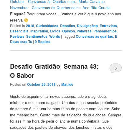
Outubro – Conversas às Quartas com…Marta Carvalho
Novembro – Conversas às Quartas com…Ana Rita Correia
E agora? Perguntam voces… Vamos a ver o que o novo ano nos
reserva
Posted in
2018
,
Curiosidades
,
Desafios
,
Divulgaçōes
,
Entrevista
,
Essenciais
,
Inspiration
,
Livros
,
Opinion
,
Palavras
,
Pensamentos
,
Reviews
,
Sentimentos
,
Words
|
Tagged
Conversas às quartas
,
E
Deus eras Tu
|
9
Replies
Desafio Gratidão| Semana 43:
6
O Sabor
Posted on
October 26, 2018
by
Matilde
Gosto de experimentar novos sabores, adoro o agridoce,
misturar o doce com salgado. Um dos meus snacks preferidos
de sempre é misturar batatas fritas de pacote com iogurte. Sabe-
me mesmo bem. Gosto mais de salgados do que doces. Sempre
foi assim na hora de pedir o lanche numa confeitaria Que
saudades dos pasteis de chaves, dos lanches mistos e dos