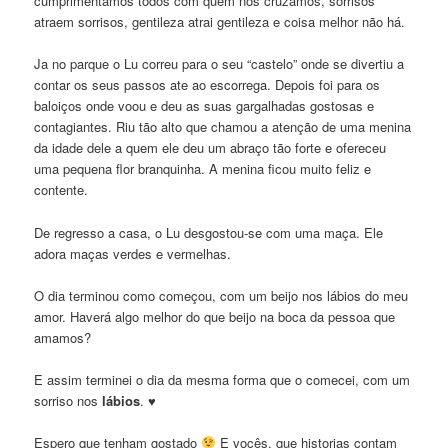
cumprimentamos todos com quem nos cruzamos, sorrisos
atraem sorrisos, gentileza atrai gentileza e coisa melhor não há.
Ja no parque o Lu correu para o seu “castelo” onde se divertiu a
contar os seus passos ate ao escorrega. Depois foi para os
baloiços onde voou e deu as suas gargalhadas gostosas e
contagiantes. Riu tão alto que chamou a atenção de uma menina
da idade dele a quem ele deu um abraço tão forte e ofereceu
uma pequena flor branquinha. A menina ficou muito feliz e
contente.
De regresso a casa, o Lu desgostou-se com uma maça. Ele
adora maças verdes e vermelhas.
O dia terminou como começou, com um beijo nos lábios do meu
amor. Haverá algo melhor do que beijo na boca da pessoa que
amamos?
E assim terminei o dia da mesma forma que o comecei, com um
sorriso nos
lábios
. ♥
Espero que tenham gostado
E vocês, que historias contam