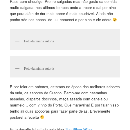
Paes com chouriço. Prefiro salgados mas não gosto da comida
muito salgada, nos últimos tempos ando a trocar o sal por alho
que para além de dar mais sabor é mais saudável. Ainda não
ponho são nas sopas
do Lu, comecei a por alho e ele adora
Foto da minha autoria
Foto da minha autoria
E por falar em sabores, estamos na época dos melhores sabores
da vida, os sabores de Outono. Perco-me com castanhas
assadas, disparos docinhos, maça assada com canela ou
marmelo… com vinho do Porto. Que maravilha! E por falar nisso
tenho ali duas abóboras para fazer parte delas. Brevemente
postarei a receita
Este desafio foi criado pelo blog
The Silver Wing
.