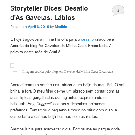
Storyteller Dices| Desafio
2
d’As Gavetas: Lábios
Posted on
April 6, 2019
by
Matilde
E hoje trago-vos a minha historia para o
desafio
criado pela
Andreia do blog As Gavetas da Minha Casa Encantada. A
palavra deste mês de Abril é:
Imagem cedida pelo blog As Gavetas da Minha Casa Encantada
Acordei com um sorriso nos
lábios
e um beijo do meu Rui. O sol
brilha la fora O meu filho da-me um abraço sem contar com as
suas típicas gargalhadas contagiantes, expressando um
habitual: “
Hey, Duggee
!” dos seus desenhos animados
preferidos. Tomamos o pequeno-almoço no pátio com o sol a
despertar e a dar-nos beijinhos nos nossos rostos.
Saímos à rua para aproveitar o dia. Fomos até ao parque onde