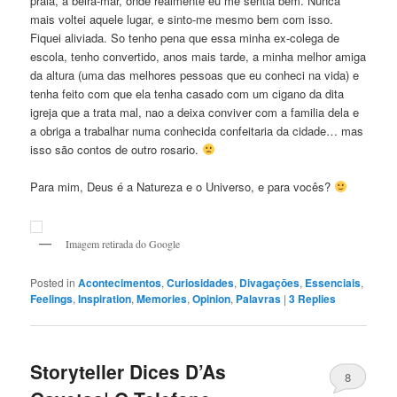
praia, à beira-mar, onde realmente eu me sentia bem. Nunca
mais voltei aquele lugar, e sinto-me mesmo bem com isso.
Fiquei aliviada. So tenho pena que essa minha ex-colega de
escola, tenho convertido, anos mais tarde, a minha melhor amiga
da altura (uma das melhores pessoas que eu conheci na vida) e
tenha feito com que ela tenha casado com um cigano da dita
igreja que a trata mal, nao a deixa conviver com a familia dela e
a obriga a trabalhar numa conhecida confeitaria da cidade… mas
isso são contos de outro rosario.
Para mim, Deus é a Natureza e o Universo, e para vocês?
Imagem retirada do Google
Posted in
Acontecimentos
,
Curiosidades
,
Divagaçōes
,
Essenciais
,
Feelings
,
Inspiration
,
Memories
,
Opinion
,
Palavras
|
3
Replies
Storyteller Dices D’As
8