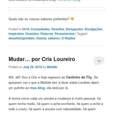
Quais são os vossos sabores preferidos?
Posted in
2018
,
Curiosidades
,
Desafios
,
Divagaçōes
,
Divulgaçōes
,
Inspiration
,
Ocasiōes
,
Palavras
,
Pensamentos
|
Tagged
desafio52gratidao
,
Outono
,
sabores
|
6
Replies
Mudar… por Cris Loureiro
12
Posted on
July 26, 2018
by
Matilde
Alô, alô! Sou a Cris e hoje regresso ao
Cantinho da Tily
. Se
quiserem ver o que a Matilde tem a dizer sobre Londres deem
um pulinho ao
meu blog
, ela está por lá.
A forma como cada um encara a mudança é muito pessoal, há
quem tenha medo, há quem a ache excitante, há quem a evite a
todo o custo, há quem a encare com naturalidade, há quem