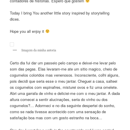
contadores de historias. Espero que gostem
Today I bring You another little story inspired by storytelling
dices.
Hope you all enjoy it
Imagem da minha autoria
Certo dia fui dar um passeio pelo campo e deixei-me levar pelo
som das pegas. Elas levaram-me ate um sitio magico, cheio de
cogumelos coloridos mas venenosos. Inconsciente, colhi alguns,
pois decidi que seria esse o meu jantar. Cheguei a casa, salteei
os cogumelos com espinafres, misturei ovos e fiz uma omelete.
Abri uma garrafa de vinho e deliciei-me com o meu jantar. A dada
altura comecei a sentir alucinações, seria do vinho ou dos
cogumelos?… Adormeci e no dia seguinte despertei do sonho,
como se nada tivesse acontecido com uma sensação de
satisfação boa mas com um gosto estranho na boca…