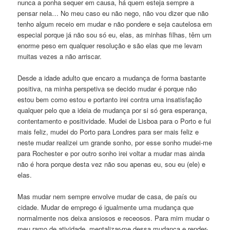
nunca a ponha sequer em causa, há quem esteja sempre a
pensar nela… No meu caso eu não nego, não vou dizer que não
tenho algum receio em mudar e não pondere e seja cautelosa em
especial porque já não sou só eu, elas, as minhas filhas, têm um
enorme peso em qualquer resolução e são elas que me levam
muitas vezes a não arriscar.
Desde a idade adulto que encaro a mudança de forma bastante
positiva, na minha perspetiva se decido mudar é porque não
estou bem como estou e portanto irei contra uma insatisfação
qualquer pelo que a ideia de mudança por si só gera esperança,
contentamento e positividade. Mudei de Lisboa para o Porto e fui
mais feliz, mudei do Porto para Londres para ser mais feliz e
neste mudar realizei um grande sonho, por esse sonho mudei-me
para Rochester e por outro sonho irei voltar a mudar mas ainda
não é hora porque desta vez não sou apenas eu, sou eu (ele) e
elas.
Mas mudar nem sempre envolve mudar de casa, de país ou
cidade. Mudar de emprego é igualmente uma mudança que
normalmente nos deixa ansiosos e receosos. Para mim mudar o
meu ramo de atividade, mentalizar-me dessa mudança e render-