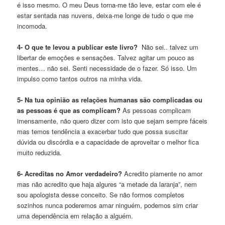
é isso mesmo. O meu Deus torna-me tão leve, estar com ele é
estar sentada nas nuvens, deixa-me longe de tudo o que me
incomoda.
4- O que te levou a publicar este livro?
Não sei.. talvez um
libertar de emoções e sensações. Talvez agitar um pouco as
mentes… não sei. Senti necessidade de o fazer. Só isso. Um
impulso como tantos outros na minha vida.
5- Na tua opinião as relações humanas são complicadas ou
as pessoas é que as complicam?
As pessoas complicam
imensamente, não quero dizer com isto que sejam sempre fáceis
mas temos tendência a exacerbar tudo que possa suscitar
dúvida ou discórdia e a capacidade de aproveitar o melhor fica
muito reduzida.
6- Acreditas no Amor verdadeiro?
Acredito piamente no amor
mas não acredito que haja algures “a metade da laranja”, nem
sou apologista desse conceito. Se não formos completos
sozinhos nunca poderemos amar ninguém, podemos sim criar
uma dependência em relação a alguém.