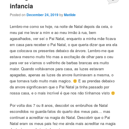
infancia
Posted on
December 24, 2019
by
Matilde
Lembro-me como se hoje, na noite de Natal depois da ceia, o
meu pai me levar a mim e ao meu irmão à rua, bem
agasalhados, ver seí o Pai Natal, enquanto a minha mãe ficava
em casa para receber o Pai Natal, o que queria dizer que era ela
que colocava os presentes debaixo da árvore. Lembro-me que
estava mesmo muito frio mas a excitação de olhar para o ceu
para ver se víamos o velhinho de barbas brancas era muito
maior. Quando voltávamos para casa, as luzes estavam
apagadas, apenas as luzes da arvore iluminavam a mesma, o
que tornava tudo muito mais magico.
E as prendas debaixo
da arvore significavam que o Pai Natal ja tinha passado por
nossa casa, e o mais incrível é que nos não tínhamos visto
Por volta dos 7 ou 8 anos, descobri os embrulhos de Natal
escondidos no guarda-fatos do quarto dos meus pais… mas
continuei a acreditar na magia do Natal. Descobrir que o Pai
Natal eram os meus pais fez-me ainda mais acreditar na magia