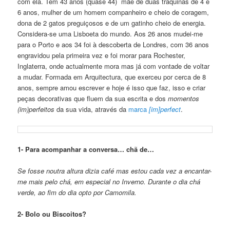
com ela. Tem 43 anos (quase 44) mãe de duas traquinas de 4 e
6 anos, mulher de um homem companheiro e cheio de coragem,
dona de 2 gatos preguiçosos e de um gatinho cheio de energia.
Considera-se uma Lisboeta do mundo. Aos 26 anos mudei-me
para o Porto e aos 34 foi à descoberta de Londres, com 36 anos
engravidou pela primeira vez e foi morar para Rochester,
Inglaterra, onde actualmente mora mas já com vontade de voltar
a mudar. Formada em Arquitectura, que exerceu por cerca de 8
anos, sempre amou escrever e hoje é isso que faz, isso e criar
peças decorativas que fluem da sua escrita e dos
momentos
(im)perfeitos
da sua vida, através da
marca
[im]perfect
.
1- Para acompanhar a conversa… chã de…
Se fosse noutra altura dizia café mas estou cada vez a encantar-
me mais pelo chá, em especial no Inverno. Durante o dia chá
verde, ao fim do dia opto por Camomila.
2- Bolo ou Biscoitos?