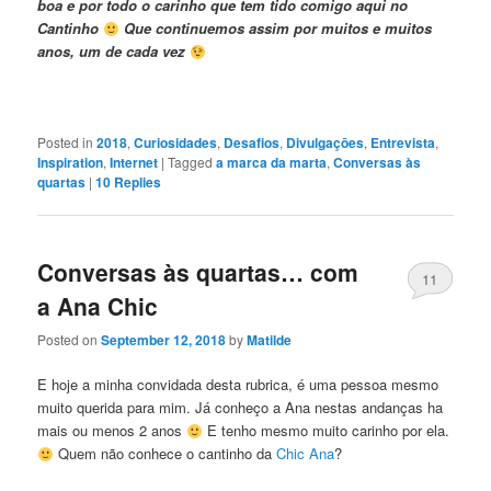
boa e por todo o carinho que tem tido comigo aqui no
Cantinho
Que continuemos assim por muitos e muitos
anos, um de cada vez
Posted in
2018
,
Curiosidades
,
Desafios
,
Divulgaçōes
,
Entrevista
,
Inspiration
,
Internet
|
Tagged
a marca da marta
,
Conversas às
quartas
|
10
Replies
Conversas às quartas… com
11
a Ana Chic
Posted on
September 12, 2018
by
Matilde
E hoje a minha convidada desta rubrica, é uma pessoa mesmo
muito querida para mim. Já conheço a Ana nestas andanças ha
mais ou menos 2 anos
E tenho mesmo muito carinho por ela.
Quem não conhece o cantinho da
Chic Ana
?