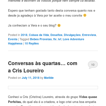
melhores e estimem os vossos porque nem sempre cá estarão.
Espero que tenham gostado tanto desta conversa quanto nos e
desde ja agradeço à Vera por ter aceite o meu convite
Ja conheciam a Vera e o seu blog?
Posted in
2018
,
Coisas da Vida
,
Desafios
,
Divulgaçōes
,
Entrevista
,
Events
|
Tagged
Bebes Provetas
,
fiv
,
ivf
,
Love Adventure
Happiness
|
10
Replies
Conversas às quartas… com
10
a Cris Loureiro
Posted on
July 11, 2018
by
Matilde
Conheci a Cris (Cristina) Loureiro, através do grupo
Vidas quase
Perfeitas,
do qual ela é a criadora, e logo criei uma boa empatia