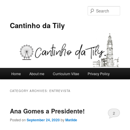
Skip
Skip
to
to
Sear
primary
secondary
content
content
Cantinho da Tily
Main
Home
About me
Curriculum Vitae
Privacy Policy
menu
CATEGORY ARCHIVES:
ENTREVISTA
Ana Gomes a Presidente!
2
Posted on
September 24, 2020
by
Matilde