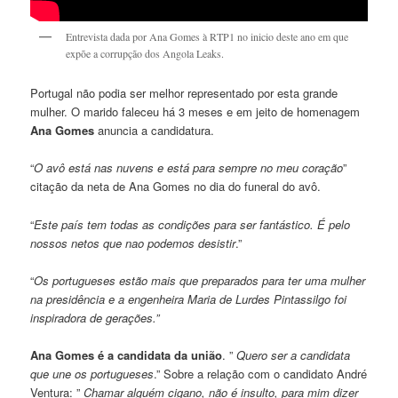
Entrevista dada por Ana Gomes à RTP1 no inicio deste ano em que
expõe a corrupção dos Angola Leaks.
Portugal não podia ser melhor representado por esta grande
mulher. O marido faleceu há 3 meses e em jeito de homenagem
Ana Gomes
anuncia a candidatura.
“
O avô está nas nuvens e está para sempre no meu coração
”
citação da neta de Ana Gomes no dia do funeral do avô.
“
Este país tem todas as condições para ser fantástico. É pelo
nossos netos que nao podemos desistir
.”
“
Os portugueses estão mais que preparados para ter uma mulher
na presidência e a engenheira Maria de Lurdes Pintassilgo foi
inspiradora de gerações.”
Ana Gomes é a candidata da união
. ”
Quero ser a candidata
que une os portugueses
.” Sobre a relação com o candidato André
Ventura: ”
Chamar alguém cigano, não é insulto, para mim dizer