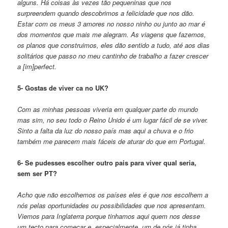
alguns. Há coisas às vezes tão pequeninas que nos
surpreendem quando descobrimos a felicidade que nos dão.
Estar com os meus 3 amores no nosso ninho ou junto ao mar é
dos momentos que mais me alegram. As viagens que fazemos,
os planos que construimos, eles dão sentido a tudo, até aos dias
solitários que passo no meu cantinho de trabalho a fazer crescer
a [im]perfect.
5- Gostas de viver ca no UK?
Com as minhas pessoas viveria em qualquer parte do mundo
mas sim, no seu todo o Reino Unido é um lugar fácil de se viver.
Sinto a falta da luz do nosso país mas aqui a chuva e o frio
também me parecem mais fáceis de aturar do que em Portugal.
6- Se pudesses escolher outro pais para viver qual seria,
sem ser PT?
Acho que não escolhemos os países eles é que nos escolhem a
nós pelas oportunidades ou possibilidades que nos apresentam.
Viemos para Inglaterra porque tinhamos aqui quem nos desse
um tecto para começar e, especialmente, um de nós já tinha