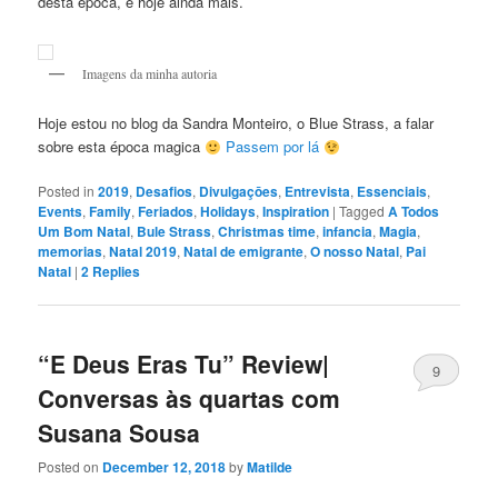
desta época, e hoje ainda mais.
Imagens da minha autoria
Hoje estou no blog da Sandra Monteiro, o Blue Strass, a falar
sobre esta época magica
Passem por lá
Posted in
2019
,
Desafios
,
Divulgaçōes
,
Entrevista
,
Essenciais
,
Events
,
Family
,
Feriados
,
Holidays
,
Inspiration
|
Tagged
A Todos
Um Bom Natal
,
Bule Strass
,
Christmas time
,
infancia
,
Magia
,
memorias
,
Natal 2019
,
Natal de emigrante
,
O nosso Natal
,
Pai
Natal
|
2
Replies
“E Deus Eras Tu” Review|
9
Conversas às quartas com
Susana Sousa
Posted on
December 12, 2018
by
Matilde