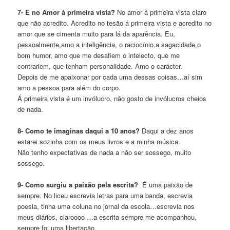
7- E no Amor à primeira vista?
No amor á primeira vista claro
que não acredito. Acredito no tesão á primeira vista e acredito no
amor que se cimenta muito para lá da aparência. Eu,
pessoalmente,amo a inteligência, o raciocínio,a sagacidade,o
bom humor, amo que me desafiem o intelecto, que me
contrariem, que tenham personalidade. Amo o carácter.
Depois de me apaixonar por cada uma dessas coisas…aí sim
amo a pessoa para além do corpo.
Á primeira vista é um invólucro, não gosto de invólucros cheios
de nada.
8- Como te imaginas daqui a 10 anos?
Daqui a dez anos
estarei sozinha com os meus livros e a minha música.
Não tenho expectativas de nada a não ser sossego, muito
sossego.
9- Como surgiu a paixão pela escrita?
É uma paixão de
sempre. No liceu escrevia letras para uma banda, escrevia
poesia, tinha uma coluna no jornal da escola…escrevia nos
meus diários, claroooo …a escrita sempre me acompanhou,
sempre foi uma libertação.