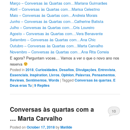
Março – Conversas às Quartas com…Mariana Guimarães
Abril – Conversas às Quartas com…Marisa Celestino
Maio – Conversas às Quartas com…Andreia Morais
Junho – Conversas às Quartas com…Catherine Batista
Julho – Conversas às Quartas com…Cris Loureiro
Agosto – Conversas às Quartas com…Vera Benavente
Setembro – Conversas às Quartas com…Ana Chic
Outubro – Conversas às Quartas com…Marta Carvalho
Novembro – Conversas às Quartas com…Ana Rita Correia
E agora? Perguntam voces… Vamos a ver o que o novo ano nos
reserva
Posted in
2018
,
Curiosidades
,
Desafios
,
Divulgaçōes
,
Entrevista
,
Essenciais
,
Inspiration
,
Livros
,
Opinion
,
Palavras
,
Pensamentos
,
Reviews
,
Sentimentos
,
Words
|
Tagged
Conversas às quartas
,
E
Deus eras Tu
|
9
Replies
Conversas às quartas com a
10
… Marta Carvalho
Posted on
October 17, 2018
by
Matilde