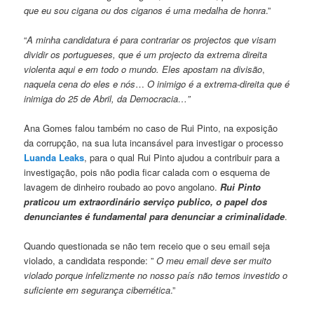
que eu sou cigana ou dos ciganos é uma medalha de honra
.”
“
A minha candidatura é para contrariar os projectos que visam
dividir os portugueses, que é um projecto da extrema direita
violenta aqui e em todo o mundo. Eles apostam na divisão
,
naquela cena do eles e nós
…
O inimigo é a extrema-direita que é
inimiga do 25 de Abril, da Democracia…”
Ana Gomes falou também no caso de Rui Pinto, na exposição
da corrupção, na sua luta incansável para investigar o processo
Luanda Leaks
, para o qual Rui Pinto ajudou a contribuir para a
investigação, pois não podia ficar calada com o esquema de
lavagem de dinheiro roubado ao povo angolano.
Rui Pinto
praticou um extraordinário serviço publico, o papel dos
denunciantes é fundamental para denunciar a criminalidade
.
Quando questionada se não tem receio que o seu email seja
violado, a candidata responde: ”
O meu email deve ser muito
violado porque infelizmente no nosso país não temos investido o
suficiente em segurança cibernética
.”