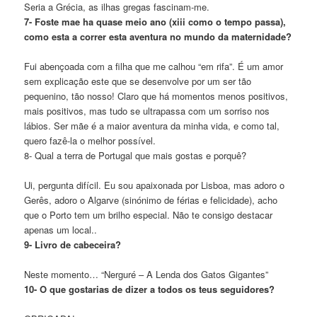
Seria a Grécia, as ilhas gregas fascinam-me.
7- Foste mae ha quase meio ano (xiii como o tempo passa),
como esta a correr esta aventura no mundo da maternidade?
Fui abençoada com a filha que me calhou “em rifa”. É um amor
sem explicação este que se desenvolve por um ser tão
pequenino, tão nosso! Claro que há momentos menos positivos,
mais positivos, mas tudo se ultrapassa com um sorriso nos
lábios. Ser mãe é a maior aventura da minha vida, e como tal,
quero fazê-la o melhor possível.
8- Qual a terra de Portugal que mais gostas e porquê?
Ui, pergunta difícil. Eu sou apaixonada por Lisboa, mas adoro o
Gerês, adoro o Algarve (sinónimo de férias e felicidade), acho
que o Porto tem um brilho especial. Não te consigo destacar
apenas um local..
9- Livro de cabeceira?
Neste momento… “Nerguré – A Lenda dos Gatos Gigantes”
10- O que gostarias de dizer a todos os teus seguidores?