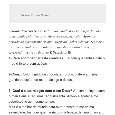
Susana Ferreira Sousa
“Susana Ferreira Sousa
, natura da cidade invicta, sempre foi uma
apaixonada pelas letras e pela escrita em particular. Após um
período de afastamento em que “vagueou” pelas ciências, regressou
às origens dando continuidade ao que desde muito jovem fazia:
escrever.” – retirado do livro E Deus Eras Tu
1- Para acompanhar esta conversa…
é bom que tenhas café o
meu é forte e sem açúcar.
2-Com…
bolo húmido de chocolate…o chocolate é a minha
grande perdição, de resto não ligo a doces.
3- Qual é a tua relação com o teu Deus?
A minha relação com
o meu Deus é tão, mas tão turbulenta. Amo-o e apetece-me
esbofeteá-lo ao mesmo tempo.
Mas é o melhor do mundo para mim, transmite-me calma,
serenidade, faz com que me ria com a leveza de uma criança…