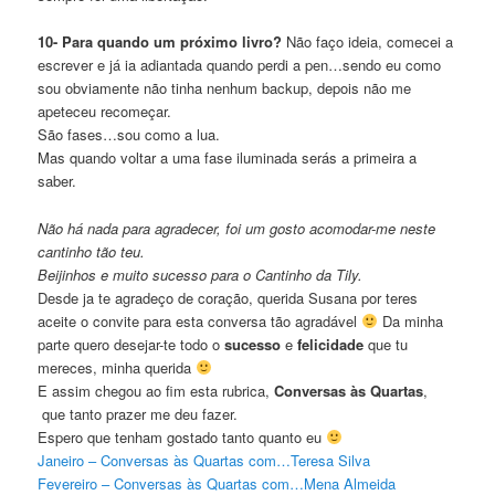
10- Para quando um próximo livro?
Não faço ideia, comecei a
escrever e já ia adiantada quando perdi a pen…sendo eu como
sou obviamente não tinha nenhum backup, depois não me
apeteceu recomeçar.
São fases…sou como a lua.
Mas quando voltar a uma fase iluminada serás a primeira a
saber.
Não há nada para agradecer, foi um gosto acomodar-me neste
cantinho tão teu.
Beijinhos e muito sucesso para o Cantinho da Tily.
Desde ja te agradeço de coração, querida Susana por teres
aceite o convite para esta conversa tão agradável
Da minha
parte quero desejar-te todo o
sucesso
e
felicidade
que tu
mereces, minha querida
E assim chegou ao fim esta rubrica,
Conversas às Quartas
,
que tanto prazer me deu fazer.
Espero que tenham gostado tanto quanto eu
Janeiro – Conversas às Quartas com…Teresa Silva
Fevereiro – Conversas às Quartas com…Mena Almeida