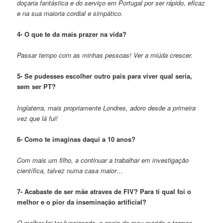
doçaria fantástica e do serviço em Portugal por ser rápido, eficaz
e na sua maioria cordial e simpático.
4- O que te da mais prazer na vida?
Passar tempo com as minhas pessoas! Ver a miúda crescer.
5- Se pudesses escolher outro pais para viver qual seria,
sem ser PT?
Inglaterra, mais propriamente Londres, adoro desde a primeira
vez que lá fui!
6- Como te imaginas daqui a 10 anos?
Com mais um filho, a continuar a trabalhar em investigação
científica, talvez numa casa maior…
7- Acabaste de ser mãe atraves de FIV? Para ti qual foi o
melhor e o pior da inseminação artificial?
O melhor foi ter funcionado, o apoio do meu marido e termos