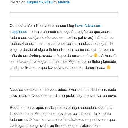
Posted on
August 15, 2018
by
Matilde
Conheci a Vera Benavente no seu blog
Love Adventure
Happiness
( o titulo chamou-me logo à atenção porque adoro
tudo o que esteja relacionado com estas palavras) há mais ou
menos 4 anos, mais coisa menos coisa, nestas andanças dos
blogs e desde ai sigo-a fielmente, e tal como eu, ela também é
mãe de um
bebe proveta
, só que de uma menina
. A Vera é
licenciada em biologia marinha nos Açores como tinha planeado
ainda no 6º ano, o que faz dela uma pessoa determinada
Nascida e criada em Lisboa, adora viver numa cidade mas nada
a faz mais feliz do que um dia na praia, faça chuva, sol ou neve.
Recentemente, após muita preserverança, descobriu que tinha
Endometriose, Adenomiose e ovários policisticos, felizmente
tudo em estádios relativamente iniciais/leves o que levou a que
conseguisse engravidar ao fim de poucos tratamentos.