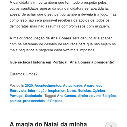
A candidata afirmou também que tem todo o respeito pelos
outros candidatos apesar da sua candidatura ser apartidária,
apesar de achar que o seu partido também deveria ir a jogo, mas
como isso não será possível receberá os apoios de todos os
democratas mas nao assumirá compromissos com ninguém.
A maior preocupação de
Ana Gomes
será denunciar e acabar
com os sistemas de desvios de recursos para que não sejam os
mais pequenos a pagarem cada vez mais impostos.
Que se faça Historia em Portugal
!
Ana Gomes a presidente
!
Estamos juntos?
Posted in
2020
,
Acontecimentos
,
Actualidade
,
Awareness
,
Entrevista
,
Informação
,
Inspiration
,
News
,
Noticias
,
Opinion
,
Portugal
,
Sociedade
|
Tagged
Ana Gomes
,
direito ao voto
,
Eleiçōes
,
politica
,
presidenciais
|
2
Replies
A magia do Natal da minha
2