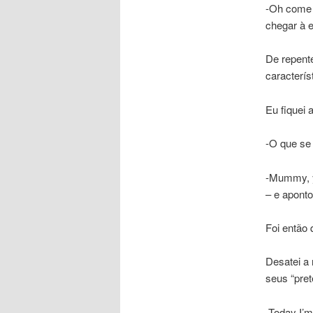
-Oh come o
chegar à e
De repent
caracterís
Eu fiquei 
-O que se
-Mummy, y
– e apont
Foi então 
Desatei a 
seus “pret
-Today I’m