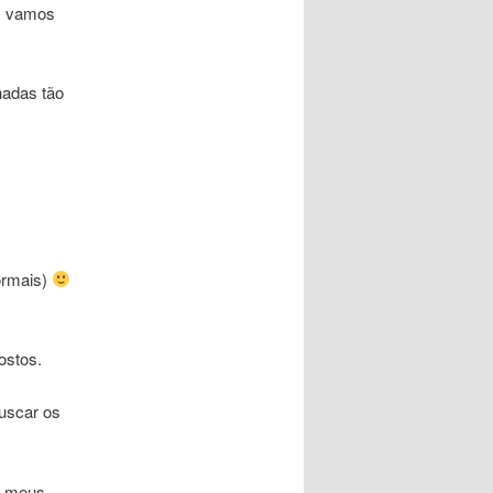
im vamos
hadas tão
ormais)
ostos.
buscar os
s meus