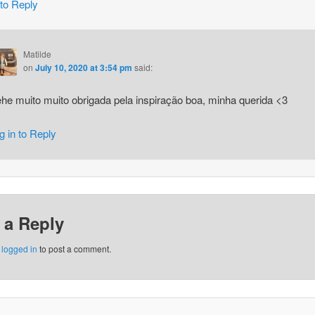
 to Reply
Matilde
on
July 10, 2020 at 3:54 pm
said:
he muito muito obrigada pela inspiração boa, minha querida <3
g in to Reply
 a Reply
e
logged in
to post a comment.