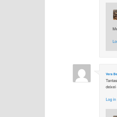
Me
Lo
Vera B
Tantas
deixei
Log in