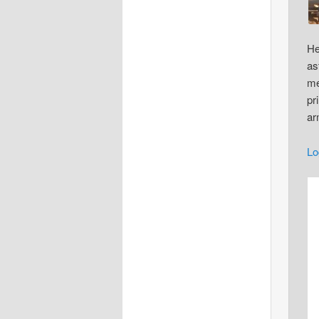
H
as
me
pr
a
Lo