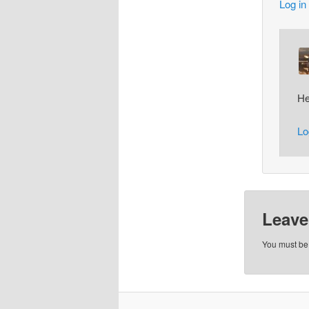
Log in
He
Lo
Leave
You must b