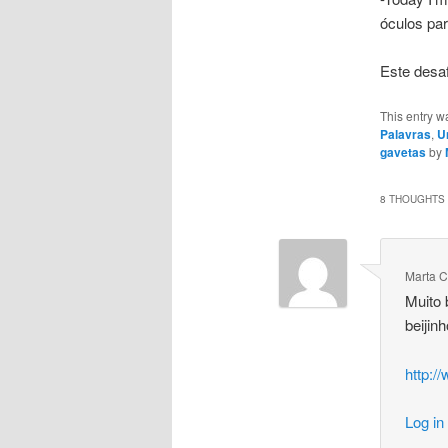
óculos par
Este desaf
This entry w
Palavras
,
U
gavetas
by
8 THOUGHTS 
Marta C
Muito
beijin
http:/
Log in