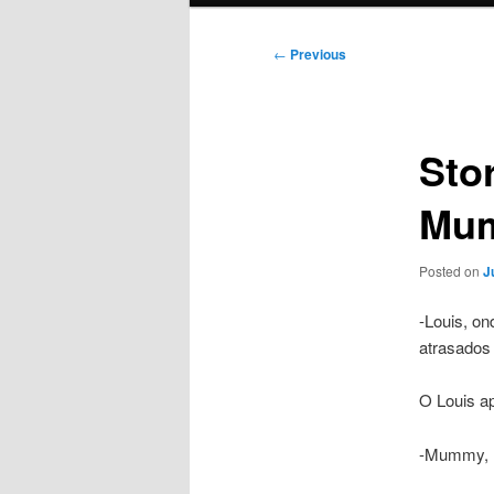
Post
←
Previous
navigation
Stor
Mum
Posted on
J
-Louis, o
atrasados 
O Louis a
-Mummy, I 