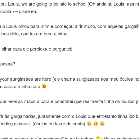
n, Louis, we are going to be late to school (Oh anda lá, Louis, ass
scola.) – disse eu.
e o Louis olhou para mim e começou a rir muito, com aquelas gargal
ticas dele, que fazem bem à alma.
a olhar para ele perplexa e perguntei:
 passa?
our sunglasses are here (ele chama sunglasses aos meu óculos n
ou para a minha cara
que levei as mãos à cara e constatei que realmente tinha os óculos p
rir às gargalhadas, juntamente com o Louis que entretanto tinha ido 
ending glasses” (óculos de fazer de conta)
 going to wear my “sunglasses” to go to school
(Hoje vou levar o