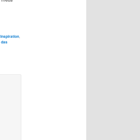
,
Inspiration
,
s das