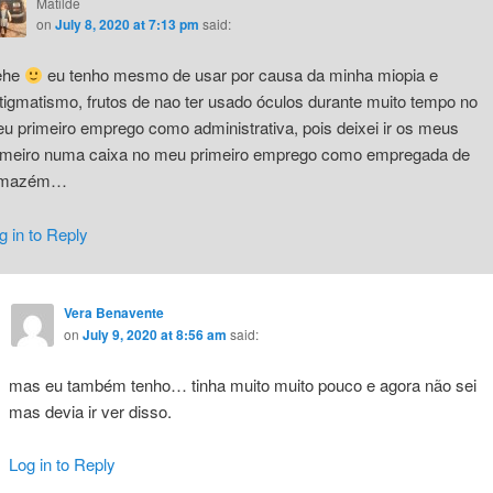
Matilde
on
July 8, 2020 at 7:13 pm
said:
ehe
eu tenho mesmo de usar por causa da minha miopia e
tigmatismo, frutos de nao ter usado óculos durante muito tempo no
u primeiro emprego como administrativa, pois deixei ir os meus
imeiro numa caixa no meu primeiro emprego como empregada de
rmazém…
g in to Reply
Vera Benavente
on
July 9, 2020 at 8:56 am
said:
mas eu também tenho… tinha muito muito pouco e agora não sei
mas devia ir ver disso.
Log in to Reply