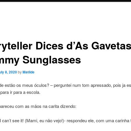
yteller Dices d’As Gavetas
my Sunglasses
uly 8, 2020
by
Matilde
nde estão os meus óculos? – perguntei num tom apressado, pois ja 
para ir para a escola.
pareceu com as mãos na carita dizendo:
can’t see it! (Mami, eu não vejo!)- respondeu ele, com uma carinha t