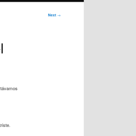
Next
→
|
estávamos
riste.