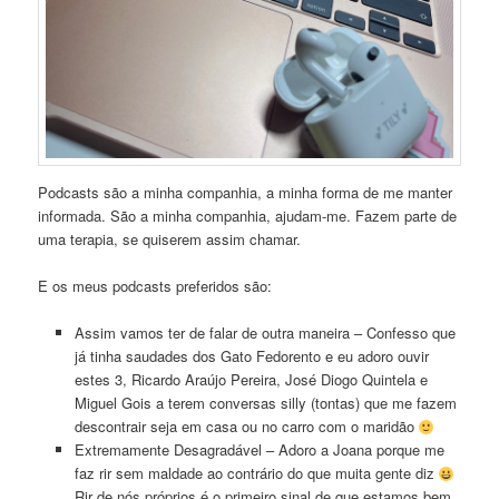
Podcasts são a minha companhia, a minha forma de me manter
informada. São a minha companhia, ajudam-me. Fazem parte de
uma terapia, se quiserem assim chamar.
E os meus podcasts preferidos são:
Assim vamos ter de falar de outra maneira – Confesso que
já tinha saudades dos Gato Fedorento e eu adoro ouvir
estes 3, Ricardo Araújo Pereira, José Diogo Quintela e
Miguel Gois a terem conversas silly (tontas) que me fazem
descontrair seja em casa ou no carro com o maridão
Extremamente Desagradável – Adoro a Joana porque me
faz rir sem maldade ao contrário do que muita gente diz
Rir de nós próprios é o primeiro sinal de que estamos bem