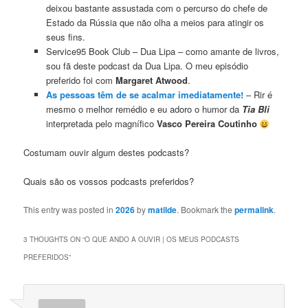
deixou bastante assustada com o percurso do chefe de
Estado da Rússia que não olha a meios para atingir os
seus fins.
Service95 Book Club – Dua Lipa – como amante de livros,
sou fã deste podcast da Dua Lipa. O meu episódio
preferido foi com
Margaret Atwood
.
As pessoas têm de se acalmar imediatamente!
– Rir é
mesmo o melhor remédio e eu adoro o humor da
Tia Bli
interpretada pelo magnífico
Vasco Pereira Coutinho
Costumam ouvir algum destes podcasts?
Quais são os vossos podcasts preferidos?
This entry was posted in
2026
by
matilde
. Bookmark the
permalink
.
3 THOUGHTS ON “
O QUE ANDO A OUVIR | OS MEUS PODCASTS
PREFERIDOS
”