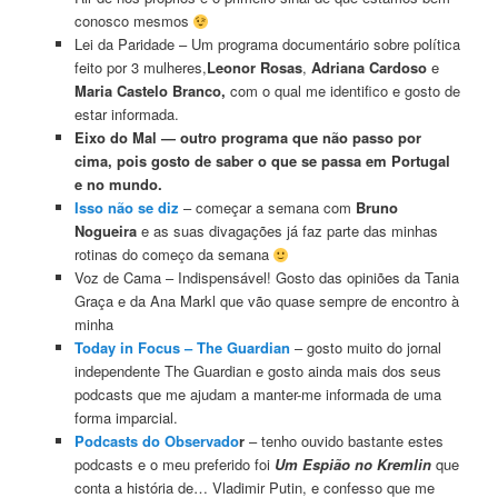
conosco mesmos
Lei da Paridade – Um programa documentário sobre política
feito por 3 mulheres,
Leonor Rosas
,
Adriana Cardoso
e
Maria Castelo Branco,
com o qual me identifico e gosto de
estar informada.
Eixo do Mal — outro programa que não passo por
cima, pois gosto de saber o que se passa em Portugal
e no mundo.
Isso não se diz
– começar a semana com
Bruno
Nogueira
e as suas divagações já faz parte das minhas
rotinas do começo da semana
Voz de Cama – Indispensável! Gosto das opiniões da Tania
Graça e da Ana Markl que vão quase sempre de encontro à
minha
Today in Focus – The Guardian
– gosto muito do jornal
independente The Guardian e gosto ainda mais dos seus
podcasts que me ajudam a manter-me informada de uma
forma imparcial.
Podcasts do Observado
r
– tenho ouvido bastante estes
podcasts e o meu preferido foi
Um Espião no Kremlin
que
conta a história de… Vladimir Putin, e confesso que me