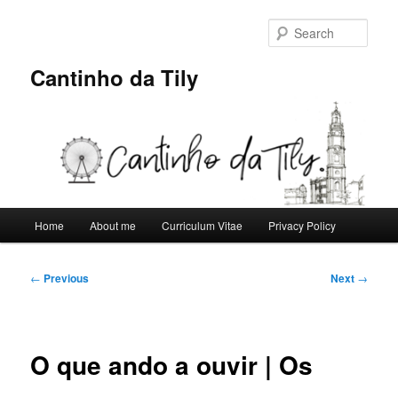
Skip
to
Sear
primary
content
Cantinho da Tily
Main
Home
About me
Curriculum Vitae
Privacy Policy
menu
Post
←
Previous
Next
→
navigation
O que ando a ouvir | Os