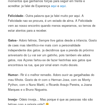
momentos que ganhamos forças para seguir em frente e
acreditar. ja falei de Esperança
aqui
e
aqui
.
Felicidade
– Outra palavra que ja falei muito por aqui. A
Felicidade nao se procura, é um estado de alma. A Felicidade
vem ao nosso encontro quando menos esperamos, so temos de
estar atentos para a receber.
Gatos
– Adoro felinos. Sempre tive gatos desde a infancia. Gosto
de caes mas identifico-me mais com a personalidade
independente dos gatos. ja decidimos que a prenda do próximo
aniversario do Lu vai ser um gatinho, pois tambem ele adora
gatos, nos Açores fartou-se de fazer festinhas aos gatos que
encontrava na rua, que por sinal eram muito doceis.
Humor
– Rir é o melhor remedio. Adoro ouvir as gargalhadas do
meu filhote. Gosto de rir com o Herman Jose, com os Monty
Python, com o Nuno Markl, o Ricardo Araujo Pereira, a Joana
Marques e o Bruno Nogueira.
Inveja
– Odeio inveja… Mas porque é que as pessoas não são
felizes com a própria vida?