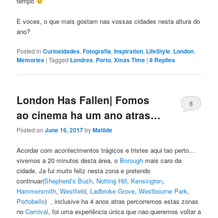
tempo
E voces, o que mais gostam nas vossas cidades nesta altura do
ano?
Posted in
Curiosidades
,
Fotografia
,
Inspiration
,
LifeStyle
,
London
,
Memories
|
Tagged
Londres
,
Porto
,
Xmas Time
|
8
Replies
London Has Fallen| Fomos
8
ao cinema ha um ano atras…
Posted on
June 16, 2017
by
Matilde
Acordar com acontecimentos trágicos e tristes aqui tao perto…
vivemos a 20 minutos desta área, o
Borough
mais caro da
cidade. Ja fui muito feliz nesta zona e pretendo
continuar(
Shepherd’s Bush
,
Notting Hill
,
Kensington
,
Hammersmith
,
Westfield
,
Ladbroke Grove
,
Westbourne Park
,
Portobello
) , inclusive ha 4 anos atras percorremos estas zonas
no
Carnival
, foi uma experiência única que nao queremos voltar a