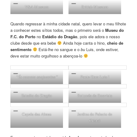
V&A Museum
British Museum
Quando regressar à minha cidade natal, quero levar o meu filhote
a conhecer estes sítios todos, mas o primeiro será o
Museu do
F.C. do Porto
no
Estádio do Dragão
, pois ele adora o nosso
clube desde que era bebe
Ainda hoje canta o hino,
cheio de
sentimento
Está-lhe no sangue e o
bu
Luis, onde estiver,
deve estar muito orgulhoso a abençoa-lo
“És cascata saojoanina”
Ponte Dom Luis I
Estadio do Dragão
Rotunda da Boavista
Capela das Almas
Jardins do Palacio de
Cristal