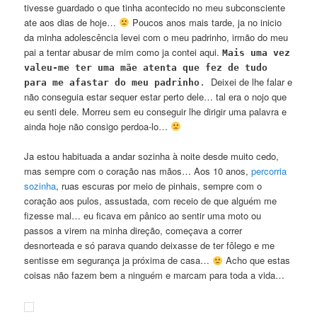
tivesse guardado o que tinha acontecido no meu subconsciente
ate aos dias de hoje…
Poucos anos mais tarde, ja no inicio
da minha adolescência levei com o meu padrinho, irmão do meu
pai a tentar abusar de mim como ja contei aqui.
Mais uma vez
valeu-me ter uma mãe atenta que fez de tudo
Deixei de lhe falar e
para me afastar do meu padrinho
.
não conseguia estar sequer estar perto dele… tal era o nojo que
eu senti dele. Morreu sem eu conseguir lhe dirigir uma palavra e
ainda hoje não consigo perdoa-lo…
Ja estou habituada a andar sozinha à noite desde muito cedo,
mas sempre com o coração nas mãos… Aos 10 anos,
percorria
sozinha
, ruas escuras por meio de pinhais, sempre com o
coração aos pulos, assustada, com receio de que alguém me
fizesse mal… eu ficava em pânico ao sentir uma moto ou
passos a virem na minha direção, começava a correr
desnorteada e só parava quando deixasse de ter fôlego e me
sentisse em segurança ja próxima de casa…
Acho que estas
coisas não fazem bem a ninguém e marcam para toda a vida…