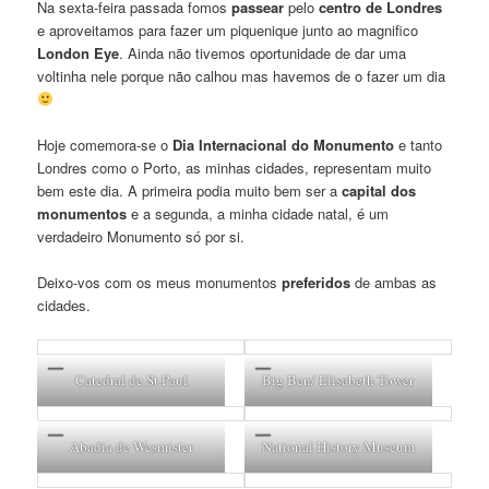
Na sexta-feira passada fomos
passear
pelo
centro de Londres
e aproveitamos para fazer um piquenique junto ao magnifico
London Eye
. Ainda não tivemos oportunidade de dar uma
voltinha nele porque não calhou mas havemos de o fazer um dia
Hoje comemora-se o
Dia Internacional do Monumento
e tanto
Londres como o Porto, as minhas cidades, representam muito
bem este dia. A primeira podia muito bem ser a
capital dos
monumentos
e a segunda, a minha cidade natal, é um
verdadeiro Monumento só por si.
Deixo-vos com os meus monumentos
preferidos
de ambas as
cidades.
Catedral de St.Paul
Big Ben/ Elisabeth Tower
Abadia de Wesmister
National History Museum