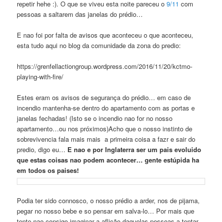
repetir hehe :). O que se viveu esta noite pareceu o
9/11
com
pessoas a saltarem das janelas do prédio…
E nao foi por falta de avisos que aconteceu o que aconteceu,
esta tudo aqui no blog da comunidade da zona do predio:
https://grenfellactiongroup.wordpress.com/2016/11/20/kctmo-
playing-with-fire/
Estes eram os avisos de segurança do prédio… em caso de
incendio mantenha-se dentro do apartamento com as portas e
janelas fechadas! (Isto se o incendio nao for no nosso
apartamento…ou nos próximos)Acho que o nosso instinto de
sobrevivencia fala mais mais a primeira coisa a fazr e sair do
predio, digo eu…
E nao e por Inglaterra ser um pais evoluido
que estas coisas nao podem acontecer… gente estúpida ha
em todos os paises!
Podia ter sido connosco, o nosso prédio a arder, nos de pijama,
pegar no nosso bebe e so pensar em salva-lo… Por mais que
tente nao consigo imaginar a aflição daquelas pessoas a tentar