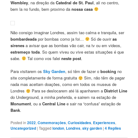
Wembley
, na direção da
Catedral de St. Paul
, ali no centro,
bem la no fundo, bem proximo da
nossa casa
Não consigo imaginar Londres, assim tao calma e tranquila, ser
bombardeada
por bombas como ja foi…
Só de ouvir
as
sirenes
a avisar que as bombas vão cair, na tv ou em videos,
estremeço toda
. So quem viveu ou vive estas situações é que
sabe.
Tal como vos falei
neste post
.
Para visitarem os
Sky Garden
, só têm de fazer o
booking
no
site completamente de forma gratuita
Sim, não têm de pagar
nada mas aceitam doações, como em todos os museus de
Londres
Para se deslocarem até lá apanharem a
District Line
do Underground, a minha preferida, e sairem na estação de
Monument
, ou a
Central Line
e sair na “confusa” estação de
Bank
.
Posted in
2022
,
Comemoraçōes
,
Curiosidades
,
Experiences
,
Uncategorized
|
Tagged
london
,
Londres
,
sky garden
|
4
Replies