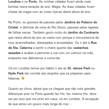
Londres
e no
Porto
. As minhas cidades ficam ainda mais
do
minha
do
bonitas nesta estação do ano. Magia. As duas cidades ficam
goole
autoria
Google
cheias de magia com as cores típicas desta altura do ano.
–
–
–
Porto
Outono
Outono
é…
em
em
No Porto, eu gostava de passear pelos
Jardins do Palacio de
Outono
Londres
Londres
Cristal
, e disfrutar da vista do Rio Douro, passear pelos tapetes
de folhas secas. Também gosto muito do
Jardim da Cordoaria
que nesta altura do ano se veste com pompa e circunstancia de
tons avermelhados, alaranjados e amarelados. Ou ir até à
Rua
de
Sta. Catarina
e sentir o cheiro quente das
castanhas
assadas
e acabar a percorrer a rua com um cartuxo na mão,
enquanto nos deliciamos a come-las.
Cá em Londres temos por habito ir ate ao
St. James Park
ou
Hyde Park
dar comida aos esquilos que se preparam para
hibernar.
Quanto ao clima, deixei que ca cheguei que não noto grandes
diferenças pois no Porto quando faz frio, faz mesmo frio, deve
ser por isso que me sinto em casa, cá em Londres. À excepção
de que estou um pouco mais longe do mar…