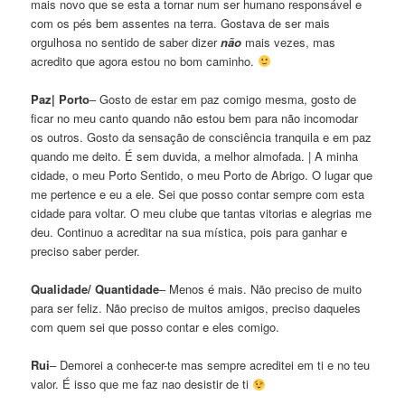
mais novo que se esta a tornar num ser humano responsável e
com os pés bem assentes na terra. Gostava de ser mais
orgulhosa no sentido de saber dizer
não
mais vezes, mas
acredito que agora estou no bom caminho.
Paz| Porto
– Gosto de estar em paz comigo mesma, gosto de
ficar no meu canto quando não estou bem para não incomodar
os outros. Gosto da sensação de consciência tranquila e em paz
quando me deito. É sem duvida, a melhor almofada. | A minha
cidade, o meu Porto Sentido, o meu Porto de Abrigo. O lugar que
me pertence e eu a ele. Sei que posso contar sempre com esta
cidade para voltar. O meu clube que tantas vitorias e alegrias me
deu. Continuo a acreditar na sua mística, pois para ganhar e
preciso saber perder.
Qualidade/ Quantidade
– Menos é mais. Não preciso de muito
para ser feliz. Não preciso de muitos amigos, preciso daqueles
com quem sei que posso contar e eles comigo.
Rui
– Demorei a conhecer-te mas sempre acreditei em ti e no teu
valor. É isso que me faz nao desistir de ti