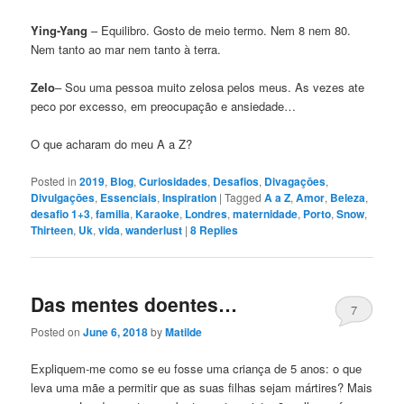
Ying-Yang
– Equilibro. Gosto de meio termo. Nem 8 nem 80.
Nem tanto ao mar nem tanto à terra.
Zelo
– Sou uma pessoa muito zelosa pelos meus. As vezes ate
peco por excesso, em preocupação e ansiedade…
O que acharam do meu A a Z?
Posted in
2019
,
Blog
,
Curiosidades
,
Desafios
,
Divagaçōes
,
Divulgaçōes
,
Essenciais
,
Inspiration
|
Tagged
A a Z
,
Amor
,
Beleza
,
desafio 1+3
,
familia
,
Karaoke
,
Londres
,
maternidade
,
Porto
,
Snow
,
Thirteen
,
Uk
,
vida
,
wanderlust
|
8
Replies
Das mentes doentes…
7
Posted on
June 6, 2018
by
Matilde
Expliquem-me como se eu fosse uma criança de 5 anos: o que
leva uma mãe a permitir que as suas filhas sejam mártires? Mais