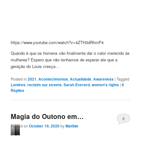
https://www.youtube.com/watch?v=4ZTH3dRhmP4
Quando é que os homens vão finalmente dar o valor merecido às
mulheres? Espero que não tenhamos de esperar ate que a
geração do Louis cresça…
Posted in
2021
,
Acontecimentos
,
Actualidade
,
Awareness
|
Tagged
Londres
,
reclaim our streets
,
Sarah Everard
,
women's rights
|
6
Replies
Magia do Outono em…
6
Posted on
October 19, 2020
by
Matilde
Imagem
Imagens
Imagem
retirada
da
retirada