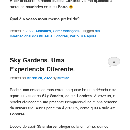
E por enquanto, a minha querida
Londres
vai-me ajudando a
matar as
saudades
do meu
Porto
Qual é o vosso monumento preferido?
Posted in
2022
,
Activities
,
Comemoraçōes
|
Tagged
dia
internacional dos museus
,
Londres
,
Porto
|
8
Replies
Sky Gardens. Uma
4
Experiencia Diferente.
Posted on
March 20, 2022
by
Matilde
Podem não acreditar, mas estou ca quase ha uma década e so
agora fui visitar os
Sky Garden
, ca em
Londres.
Aproveitei, e
resolvi oferecer-me um presente inesquecível na minha semana
de aniversario. Ainda por cima é gratuito, como quase tudo em
Londres
.
Depois de subir
35 andares
, chegando la em cima, somos