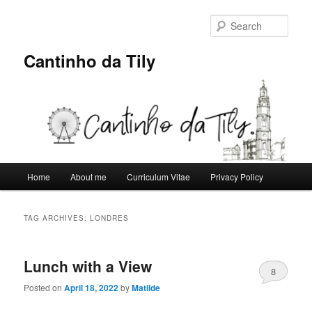
Skip
Skip
to
to
Sear
primary
secondary
content
content
Cantinho da Tily
Main
Home
About me
Curriculum Vitae
Privacy Policy
menu
TAG ARCHIVES:
LONDRES
Lunch with a View
8
Posted on
April 18, 2022
by
Matilde