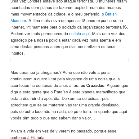
uma vez Londres esteve sob ataque terrorista. 3 mulheres foram
apanhadas com planos se fazerem explodir num dos museus
mais movimentados da cidade, e o meu preferido, o
British
Museum
. A filha mais nova de apenas 18 anos expunha-se na
internet, intimamente para o soldado da organização terrorista IS.
Podem ver mais pormenores da
noticia aqui
. Mais uma vez dou
agradeço pela nossa policia estar cada vez mais atenta e em
cima destas pessoas antes que elas concretizem os seus
intuitos.
Mas caramba ja chega nao? Acho que não vale a pena
continuarem a quero lutar pela vingança de uma coisa que ja
aconteceu ha centenas de anos atras:
as Cruzadas
. Alguém que
diga a esta gente que o Paraíso é este planeta maravilhoso que
esta a destruir dia após dia. Deixem-se de coisas, pois
acreditem que se se matarem vão ter uma grande desilusão,
pois do outro lado não ha nada, só pó e terra. Enquanto que aqui
vocês têm tudo o que não sabem dar o valor…
Vivam a vida em vez de viverem no passado, porque esse
pertence à Historia!