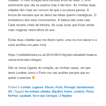
sentimento que não se explica mas é tão bom. As minhas duas
cidades têm mais em comum do que o se possa pensar. A
bruma da nevoeiro que as deixa tao belas quanto nostálgicas. O
simbolismo dos seus monumentos. A beleza das suas ruas.
Cada recanto cheio de historia. As suas luzes que ficam ainda
mais magicas nesta altura do ano.
Estas duas cidades que me dizem tanto, uma viu-me nascer e a
outra acolheu-me para viver.
https://matildeferreira.co.uk/2015/05/31/big-ben-elisabeth-tower-a-
nossa-torre-dos-clerigos/
São os meus lugares do coração, as minhas casas, sei que
tanto Londres como o Porto me vao acolher sempre que eu
quiser e precisar
Posted in
London
,
Lugares
,
Places
,
Porto
,
Portugal
,
Sentimentos
,
UK
|
Tagged
As minhas cidades
,
Big Ben
,
Home
,
Londres
,
Porto
,
RePost
,
saudade
,
Torre dos Clerigos
|
2
Replies