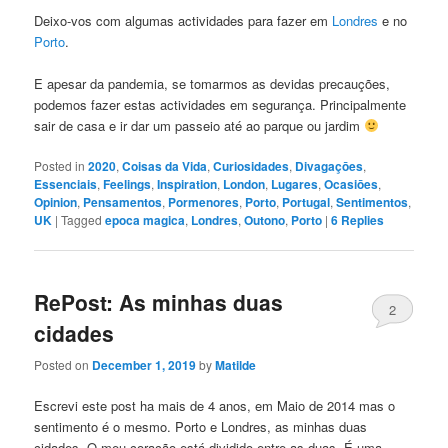
Deixo-vos com algumas actividades para fazer em
Londres
e no
Porto
.
E apesar da pandemia, se tomarmos as devidas precauções,
podemos fazer estas actividades em segurança. Principalmente
sair de casa e ir dar um passeio até ao parque ou jardim
Posted in
2020
,
Coisas da Vida
,
Curiosidades
,
Divagaçōes
,
Essenciais
,
Feelings
,
Inspiration
,
London
,
Lugares
,
Ocasiōes
,
Opinion
,
Pensamentos
,
Pormenores
,
Porto
,
Portugal
,
Sentimentos
,
UK
|
Tagged
epoca magica
,
Londres
,
Outono
,
Porto
|
6
Replies
RePost: As minhas duas
2
cidades
Posted on
December 1, 2019
by
Matilde
Escrevi este post ha mais de 4 anos, em Maio de 2014 mas o
sentimento é o mesmo. Porto e Londres, as minhas duas
cidades. O meu coração está dividido entre as duas. É uma