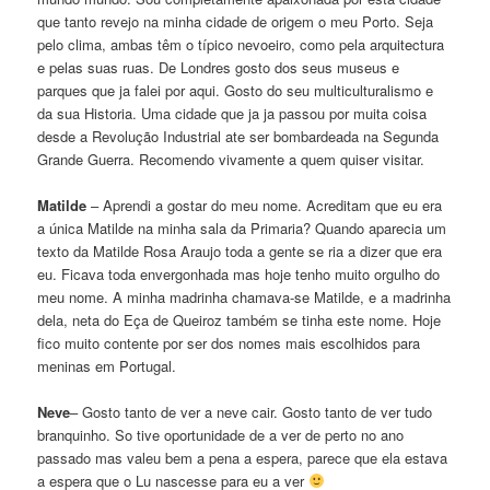
que tanto revejo na minha cidade de origem o meu Porto. Seja
pelo clima, ambas têm o típico nevoeiro, como pela arquitectura
e pelas suas ruas. De Londres gosto dos seus museus e
parques que ja falei por aqui. Gosto do seu multiculturalismo e
da sua Historia. Uma cidade que ja ja passou por muita coisa
desde a Revolução Industrial ate ser bombardeada na Segunda
Grande Guerra. Recomendo vivamente a quem quiser visitar.
Matilde
– Aprendi a gostar do meu nome. Acreditam que eu era
a única Matilde na minha sala da Primaria? Quando aparecia um
texto da Matilde Rosa Araujo toda a gente se ria a dizer que era
eu. Ficava toda envergonhada mas hoje tenho muito orgulho do
meu nome. A minha madrinha chamava-se Matilde, e a madrinha
dela, neta do Eça de Queiroz também se tinha este nome. Hoje
fico muito contente por ser dos nomes mais escolhidos para
meninas em Portugal.
Neve
– Gosto tanto de ver a neve cair. Gosto tanto de ver tudo
branquinho. So tive oportunidade de a ver de perto no ano
passado mas valeu bem a pena a espera, parece que ela estava
a espera que o Lu nascesse para eu a ver