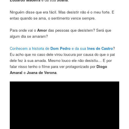
Ninguém disse que era fácil. Mas desistir não é o meu forte. E
entao quando se ama, o sentimento vence sempre.
Para onde vai o
Amor
das pessoas que desistem? Será que
algum dia se amaram?
Conhecem a historia de
Dom Pedro
e da sua
Ines de Castro
?
Eu acho que no caso dele virou loucura por causa do que o pai
dele fez à sua amada. Mesmo louco ele não desistiu… E por
falar nisso tenho o filme para ver protagonizado por
Diogo
Amaral
e
Joana de Verona
.