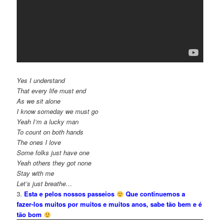
Yes I understand
That every life must end
As we sit alone
I know someday we must go
Yeah I’m a lucky man
To count on both hands
The ones I love
Some folks just have one
Yeah others they got none
Stay with me
Let’s just breathe…
3.
Esta e pelos nossos passeios
Que continuemos a
fazer-los muitos por muitos e muitos anos, sabe tão bem e é
tão bom