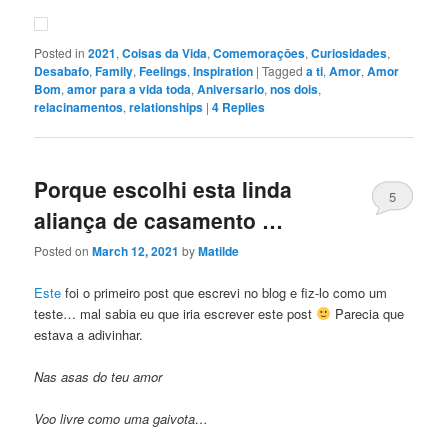
Posted in
2021
,
Coisas da Vida
,
Comemoraçōes
,
Curiosidades
,
Desabafo
,
Family
,
Feelings
,
Inspiration
|
Tagged
a ti
,
Amor
,
Amor
Bom
,
amor para a vida toda
,
Aniversario
,
nos dois
,
relacinamentos
,
relationships
|
4
Replies
Porque escolhi esta linda
5
aliança de casamento …
Posted on
March 12, 2021
by
Matilde
Este
foi o primeiro post que escrevi no blog e fiz-lo como um
teste… mal sabia eu que iria escrever este post
Parecia que
estava a adivinhar.
Nas asas do teu amor
Voo livre como uma gaivota…