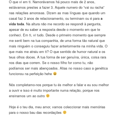
O que vi em ti. Namorávamos há pouco mais de 2 anos,
estávamos prestes a fazer 3. Aquele numero do “vai ou racha”
nas relações amorosas. Dizem as mas línguas que quando um
casal faz 3 anos de relacionamento, ou terminam ou é para
a
vida toda
. Na altura não me recordo se respondi à pergunta,
apesar de eu saber a resposta desde o momento em que te
conheci. Em ti, vi tudo. Desde o primeiro momento que sempre
me senti bem na tua companhia, de uma forma tão natural que
mais ninguém o conseguiu fazer anteriormente na minha vida. O
que mais me atraiu em ti? O que sentido de humor natural e os
teus olhos doces. A tua forma de ser genuína, única, coisa rara
nos dias que correm. Se o nosso filho for como tu, não
podíamos ser mais abençoados. Alias no nosso caso a genética
funcionou na perfeição hehe
Nós completamo-nos porque tu és melhor a falar e eu sou melhor
a ouvir e isso é muito importante numa relação, porque nos
ensinamos um ao outro
Hoje é o teu dia, meu amor, vamos coleccionar mais memórias
para o nosso bau das recordações