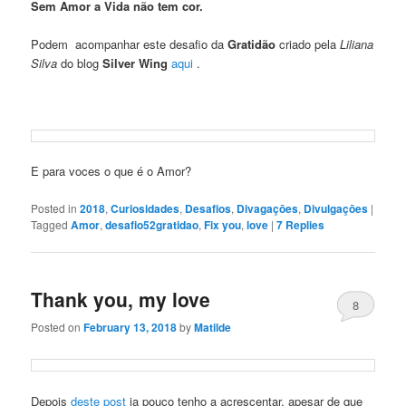
Sem Amor a Vida não tem cor.
Podem acompanhar este desafio da
Gratidão
criado pela
Liliana
Silva
do blog
Silver Wing
aqui
.
E para voces o que é o Amor?
Posted in
2018
,
Curiosidades
,
Desafios
,
Divagaçōes
,
Divulgaçōes
|
Tagged
Amor
,
desafio52gratidao
,
Fix you
,
love
|
7
Replies
Thank you, my love
8
Posted on
February 13, 2018
by
Matilde
Depois
deste post
ja pouco tenho a acrescentar, apesar de que