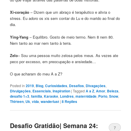
Xi-coração
– Dizem que um abraço é terapêutico e alivia o
stress. Eu adoro os xis sem contar do Lu e do marido ao final do
dia.
Ying-Yang
– Equilibro. Gosto de meio termo. Nem 8 nem 80.
Nem tanto ao mar nem tanto à terra.
Zelo
– Sou uma pessoa muito zelosa pelos meus. As vezes ate
peco por excesso, em preocupação e ansiedade…
O que acharam do meu A a Z?
Posted in
2019
,
Blog
,
Curiosidades
,
Desafios
,
Divagaçōes
,
Divulgaçōes
,
Essenciais
,
Inspiration
|
Tagged
A a Z
,
Amor
,
Beleza
,
desafio 1+3
,
familia
,
Karaoke
,
Londres
,
maternidade
,
Porto
,
Snow
,
Thirteen
,
Uk
,
vida
,
wanderlust
|
8
Replies
Desafio Gratidão| Semana 24:
7