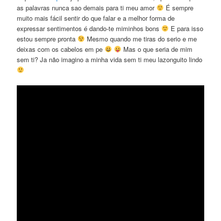
as palavras nunca sao demais para ti meu amor
É sempre
muito mais fácil sentir do que falar e a melhor forma de
expressar sentimentos é dando-te miminhos bons
E para isso
estou sempre pronta
Mesmo quando me tiras do serio e me
deixas com os cabelos em pe
Mas o que seria de mim
sem ti? Ja não imagino a minha vida sem ti meu lazonguito lindo