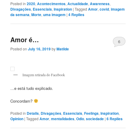
Posted in
2020
,
Acontecimentos
,
Actualidade
,
Awareness
,
Divagaçōes
,
Essenciais
,
Inspiration
|
Tagged
Amor
,
covid
,
imagem
da semana
,
Morte
,
uma imagem
|
4
Replies
Amor é…
6
Posted on
July 16, 2019
by
Matilde
Imagem retirada do Facebook
…e está tudo explicado.
Concordam?
Posted in
Details
,
Divagaçōes
,
Essenciais
,
Feelings
,
Inspiration
,
Opinion
|
Tagged
Amor
,
mentalidades
,
Odio
,
sociedade
|
6
Replies