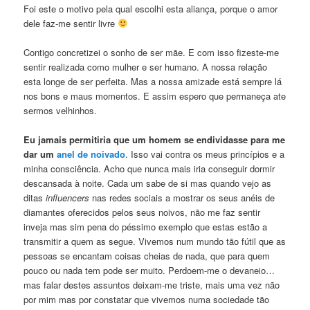
Foi este o motivo pela qual escolhi esta aliança, porque o amor
dele faz-me sentir livre
Contigo concretizei o sonho de ser mãe. E com isso fizeste-me
sentir realizada como mulher e ser humano. A nossa relação
esta longe de ser perfeita. Mas a nossa amizade está sempre lá
nos bons e maus momentos. E assim espero que permaneça ate
sermos velhinhos.
Eu jamais permitiria que um homem se endividasse para me
dar um
anel de noivado
. Isso vai contra os meus princípios e a
minha consciência. Acho que nunca mais iria conseguir dormir
descansada à noite. Cada um sabe de si mas quando vejo as
ditas
influencers
nas redes sociais a mostrar os seus anéis de
diamantes oferecidos pelos seus noivos, não me faz sentir
inveja mas sim pena do péssimo exemplo que estas estão a
transmitir a quem as segue. Vivemos num mundo tão fútil que as
pessoas se encantam coisas cheias de nada, que para quem
pouco ou nada tem pode ser muito. Perdoem-me o devaneio…
mas falar destes assuntos deixam-me triste, mais uma vez não
por mim mas por constatar que vivemos numa sociedade tão