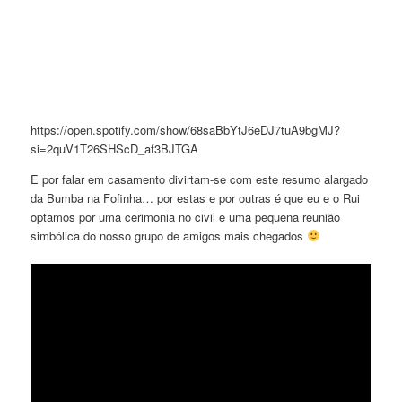
https://open.spotify.com/show/68saBbYtJ6eDJ7tuA9bgMJ?
si=2quV1T26SHScD_af3BJTGA
E por falar em casamento divirtam-se com este resumo alargado
da Bumba na Fofinha… por estas e por outras é que eu e o Rui
optamos por uma cerimonia no civil e uma pequena reunião
simbólica do nosso grupo de amigos mais chegados