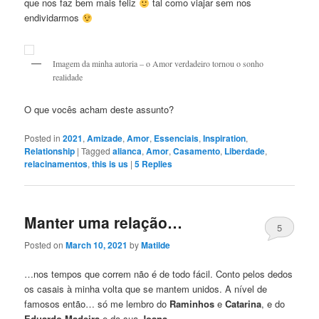
que nos faz bem mais feliz
tal como viajar sem nos
endividarmos
Imagem da minha autoria – o Amor verdadeiro tornou o sonho
realidade
O que vocês acham deste assunto?
Posted in
2021
,
Amizade
,
Amor
,
Essenciais
,
Inspiration
,
Relationship
|
Tagged
alianca
,
Amor
,
Casamento
,
Liberdade
,
relacinamentos
,
this is us
|
5
Replies
Manter uma relação…
5
Posted on
March 10, 2021
by
Matilde
…nos tempos que correm não é de todo fácil. Conto pelos dedos
os casais à minha volta que se mantem unidos. A nível de
famosos então… só me lembro do
Raminhos
e
Catarina
, e do
Eduardo Madeira
e da sua
Joana
.