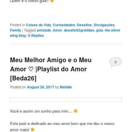
Quem é o vosso guia?
Posted in
Coisas da Vida
,
Curiosidades
,
Desafios
,
Divulgaçōes
,
Family
|
Tagged
amizade
,
Amor
,
desafio52gratidao
,
guia
,
the silver
wing blog
|
6
Replies
Meu Melhor Amigo e o Meu
6
Amor ♡ |Playlist do Amor
[Beda26]
Posted on
August 26, 2017
by
Matilde
Você e assim um sonho para mim…
Este post e dedicado ao meu amor bom que me deu o nosso
amor maior