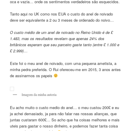
oca e vazia… onde os sentimentos verdadeiros são esquecidos.
Tanto aqui no UK como nos EUA o custo do anel de noivado
deve ser equivalente a 2 ou 3 meses de ordenado do noivo…
O custo médio de um anel de noivado no Reino Unido é de £
1.483, mas os resultados revelam que apenas 24% dos
britânicos esperam que seu parceiro gaste tanto (entre £ 1.000 e
£ 2.999)
…
Este foi o meu anel de noivado, com uma pequena ametista, a
minha pedra preferida. O Rui ofereceu-me em 2015, 3 anos antes
de assinarmos os papeis
Imagem da minha autoria
Eu acho muito o custo medio do anel… o meu custou 200£ e eu
ja achei demasiado, ja para não falar nas nossas alianças, que
juntas custaram 600£… So acho que ha coisas melhores e mais
uteis para gastar o nosso dinheiro, e podemos fazer tanta coisa