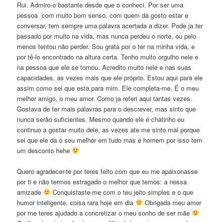
Rui. Admiro-o bastante desde que o conheci. Por ser uma
pessoa com muito bom senso, com quem da gosto estar e
conversar, tem sempre uma palavra acertada a dizer. Pode ja ter
passado por muito na vida, mas nunca perdeu o norte, ou pelo
menos tentou não perder. Sou grata por o ter na minha vida, e
por tê-lo encontrado na altura certa. Tenho muito orgulho nele e
na pessoa que ele se tornou. Acredito muito nele e nas suas
capacidades, as vezes mais que ele próprio. Estou aqui para ele
assim como sei que esta para mim. Ele completa-me. É o meu
melhor amigo, o meu amor. Como ja referi aqui tantas vezes.
Gostava de ter mais palavras para o descrever, mas sinto que
nunca serão suficientes. Mesmo quando ele é chatinho eu
continuo a gostar muito dele, as vezes ate me sinto mal porque
sei que ele da o seu melhor em tudo mas é homem por isso tem
um desconto hehe
Quero agradecer-te por teres feito com que eu me apaixonasse
por ti e não termos estragado o melhor que temos: a nossa
amizade
Conquistaste-me com o teu jeito simples e o que
humor inteligente, coisa rara hoje em dia
Obrigada meu amor
por me teres ajudado a concretizar o meu sonho de ser mãe