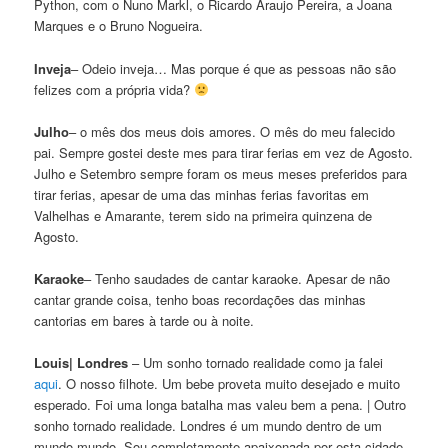
Python, com o Nuno Markl, o Ricardo Araujo Pereira, a Joana
Marques e o Bruno Nogueira.
Inveja
– Odeio inveja… Mas porque é que as pessoas não são
felizes com a própria vida?
Julho
– o mês dos meus dois amores. O mês do meu falecido
pai. Sempre gostei deste mes para tirar ferias em vez de Agosto.
Julho e Setembro sempre foram os meus meses preferidos para
tirar ferias, apesar de uma das minhas ferias favoritas em
Valhelhas e Amarante, terem sido na primeira quinzena de
Agosto.
Karaoke
– Tenho saudades de cantar karaoke. Apesar de não
cantar grande coisa, tenho boas recordações das minhas
cantorias em bares à tarde ou à noite.
Louis| Londres
– Um sonho tornado realidade como ja falei
aqui
. O nosso filhote. Um bebe proveta muito desejado e muito
esperado. Foi uma longa batalha mas valeu bem a pena. | Outro
sonho tornado realidade. Londres é um mundo dentro de um
mundo mundo. Sou completamente apaixonada por esta cidade