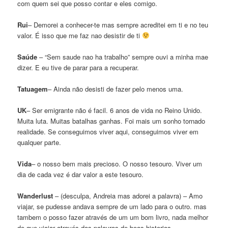
com quem sei que posso contar e eles comigo.
Rui
– Demorei a conhecer-te mas sempre acreditei em ti e no teu
valor. É isso que me faz nao desistir de ti
Saúde
– “Sem saude nao ha trabalho” sempre ouvi a minha mae
dizer. E eu tive de parar para a recuperar.
Tatuagem
– Ainda não desisti de fazer pelo menos uma.
UK
– Ser emigrante não é facil. 6 anos de vida no Reino Unido.
Muita luta. Muitas batalhas ganhas. Foi mais um sonho tornado
realidade. Se conseguimos viver aqui, conseguimos viver em
qualquer parte.
Vida
– o nosso bem mais precioso. O nosso tesouro. Viver um
dia de cada vez é dar valor a este tesouro.
Wanderlust
– (desculpa, Andreia mas adorei a palavra) – Amo
viajar, se pudesse andava sempre de um lado para o outro. mas
tambem o posso fazer através de um um bom livro, nada melhor
do que viajar através das palavras de boas historias.