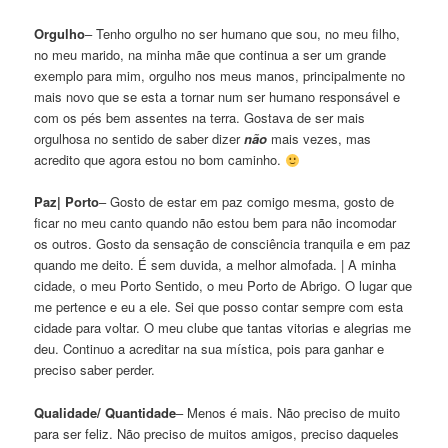
Orgulho
– Tenho orgulho no ser humano que sou, no meu filho,
no meu marido, na minha mãe que continua a ser um grande
exemplo para mim, orgulho nos meus manos, principalmente no
mais novo que se esta a tornar num ser humano responsável e
com os pés bem assentes na terra. Gostava de ser mais
orgulhosa no sentido de saber dizer
não
mais vezes, mas
acredito que agora estou no bom caminho.
Paz| Porto
– Gosto de estar em paz comigo mesma, gosto de
ficar no meu canto quando não estou bem para não incomodar
os outros. Gosto da sensação de consciência tranquila e em paz
quando me deito. É sem duvida, a melhor almofada. | A minha
cidade, o meu Porto Sentido, o meu Porto de Abrigo. O lugar que
me pertence e eu a ele. Sei que posso contar sempre com esta
cidade para voltar. O meu clube que tantas vitorias e alegrias me
deu. Continuo a acreditar na sua mística, pois para ganhar e
preciso saber perder.
Qualidade/ Quantidade
– Menos é mais. Não preciso de muito
para ser feliz. Não preciso de muitos amigos, preciso daqueles