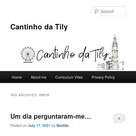
Skip
Skip
to
to
Sear
primary
secondary
content
content
Cantinho da Tily
Main
Home
About me
Curriculum Vitae
Privacy Policy
menu
TAG ARCHIVES:
AMOR
Um dia perguntaram-me…
4
Posted on
July 17, 2021
by
Matilde