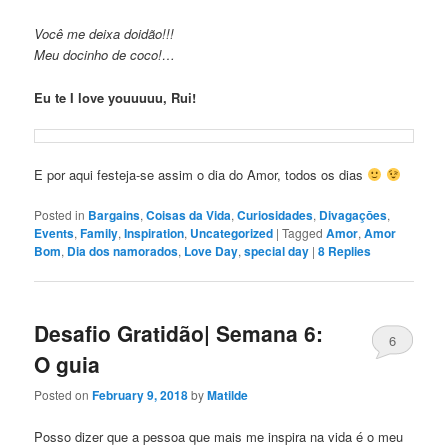
Você me deixa doidão!!!
Meu docinho de coco!…
Eu te I love youuuuu, Rui!
E por aqui festeja-se assim o dia do Amor, todos os dias
Posted in
Bargains
,
Coisas da Vida
,
Curiosidades
,
Divagaçōes
,
Events
,
Family
,
Inspiration
,
Uncategorized
|
Tagged
Amor
,
Amor
Bom
,
Dia dos namorados
,
Love Day
,
special day
|
8
Replies
Desafio Gratidão| Semana 6:
6
O guia
Posted on
February 9, 2018
by
Matilde
Posso dizer que a pessoa que mais me inspira na vida é o meu