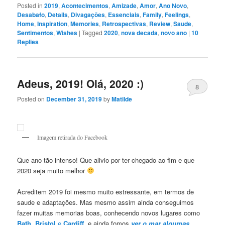
Posted in
2019
,
Acontecimentos
,
Amizade
,
Amor
,
Ano Novo
,
Desabafo
,
Details
,
Divagaçōes
,
Essenciais
,
Family
,
Feelings
,
Home
,
Inspiration
,
Memories
,
Retrospectivas
,
Review
,
Saude
,
Sentimentos
,
Wishes
|
Tagged
2020
,
nova decada
,
novo ano
|
10
Replies
Adeus, 2019! Olá, 2020 :)
8
Posted on
December 31, 2019
by
Matilde
Imagem retirada do Facebook
Que ano tão intenso! Que alivio por ter chegado ao fim e que
2020 seja muito melhor
Acreditem 2019 foi mesmo muito estressante, em termos de
saude e adaptações. Mas mesmo assim ainda conseguimos
fazer muitas memorias boas, conhecendo novos lugares como
Bath
,
Bristol
e
Cardiff
, e ainda fomos
ver o mar algumas