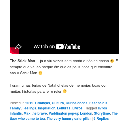
The Stick Man
… ja o viu vezes sem conta e não se cansa
E
sempre que vai ao parque diz que os pauzinhos que encontra
são o Stick Man
Foram umas ferias de Natal cheias de memórias boas com
muitas historias para ler e reler
Posted in
2019
,
Crianças
,
Cultura
,
Curiosidades
,
Essenciais
,
Family
,
Feelings
,
Inspiration
,
Leituras
,
Livros
|
Tagged
livros
infantis
,
Max the brave
,
Paddington pop-up London
,
Storytime
,
The
tiger who came to tea
,
The very hungry caterpillar
|
6
Replies