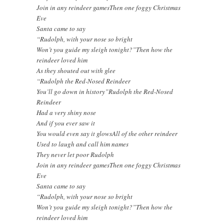
Join in any reindeer gamesThen one foggy Christmas
Eve
Santa came to say
“Rudolph, with your nose so bright
Won’t you guide my sleigh tonight?”Then how the
reindeer loved him
As they shouted out with glee
“Rudolph the Red-Nosed Reindeer
You’ll go down in history”Rudolph the Red-Nosed
Reindeer
Had a very shiny nose
And if you ever saw it
You would even say it glowsAll of the other reindeer
Used to laugh and call him names
They never let poor Rudolph
Join in any reindeer gamesThen one foggy Christmas
Eve
Santa came to say
“Rudolph, with your nose so bright
Won’t you guide my sleigh tonight?”Then how the
reindeer loved him