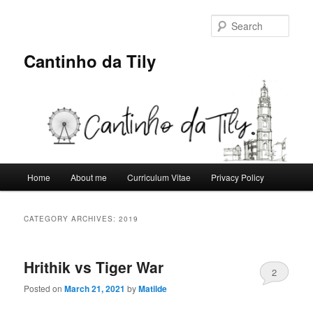
Skip
Skip
to
to
Sear
primary
secondary
content
content
Cantinho da Tily
Main
Home
About me
Curriculum Vitae
Privacy Policy
menu
CATEGORY ARCHIVES:
2019
Hrithik vs Tiger War
2
Posted on
March 21, 2021
by
Matilde