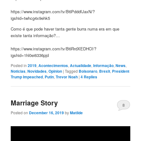
https://www.instagram.com/tv/B6PdddfJaxN/?
igshid=twhcg4x9ehk5
Como é que pode haver tanta gente burra numa era em que
existe tanta informação?…
https://www.instagram.com/tv/B6RrdXEDHCf/?
igshid=1hl0ei6336pjd
Posted in
2019
,
Acontecimentos
,
Actualidade
,
Informação
,
News
,
Noticias
,
Novidades
,
Opinion
|
Tagged
Bolsonaro
,
Brexit
,
President
Trump Impeached
,
Putin
,
Trevor Noah
|
4
Replies
Marriage Story
8
Posted on
December 16, 2019
by
Matilde