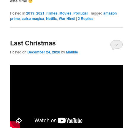
este filme
Posted in
2019
,
2021
,
Filmes
,
Movies
,
Portugal
|
Tagged
amazon
prime
,
caixa magica
,
Netflix
,
War HIndi
|
2
Replies
Last Christmas
2
Posted on
December 24, 2020
by
Matilde