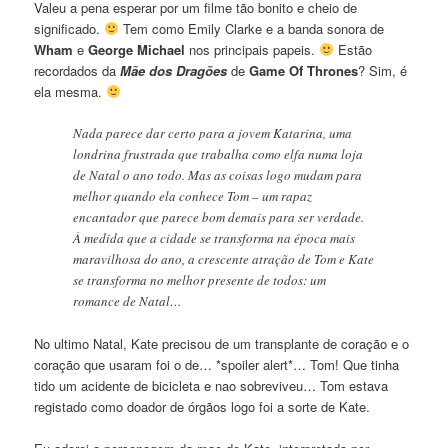
Valeu a pena esperar por um filme tão bonito e cheio de
significado.
Tem como Emily Clarke e a banda sonora de
Wham
e
George Michael
nos principais papeis.
Estão
recordados da
Mãe dos Dragões
de
Game Of Thrones
? Sim, é
ela mesma.
Nada parece dar certo para a jovem Katarina, uma
londrina frustrada que trabalha como elfa numa loja
de Natal o ano todo. Mas as coisas logo mudam para
melhor quando ela conhece Tom – um rapaz
encantador que parece bom demais para ser verdade.
À medida que a cidade se transforma na época mais
maravilhosa do ano, a crescente atração de Tom e Kate
se transforma no melhor presente de todos: um
romance de Natal…
No ultimo Natal, Kate precisou de um transplante de coração e o
coração que usaram foi o de… *spoiler alert*… Tom! Que tinha
tido um acidente de bicicleta e nao sobreviveu… Tom estava
registado como doador de órgãos logo foi a sorte de Kate.