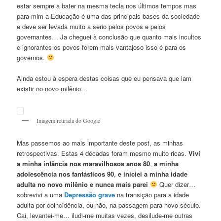
estar sempre a bater na mesma tecla nos últimos tempos mas
para mim a Educação é uma das principais bases da sociedade
e deve ser levada muito a serio pelos povos e pelos
governantes… Ja cheguei à conclusão que quanto mais incultos
e ignorantes os povos forem mais vantajoso isso é para os
governos.
Ainda estou à espera destas coisas que eu pensava que iam
existir no novo milênio…
Imagem retirada do Google
Mas passemos ao mais importante deste post, as minhas
retrospectivas. Estas 4 décadas foram mesmo muito ricas.
Vivi
a minha infância nos maravilhosos anos 80
,
a minha
adolescência nos fantásticos 90
,
e iniciei a minha idade
adulta no novo milênio e nunca mais parei
Quer dizer…
sobrevivi a uma
Depressão grave
na transição para a idade
adulta por coincidência, ou não, na passagem para novo século.
Cai, levantei-me… iludi-me muitas vezes, desilude-me outras