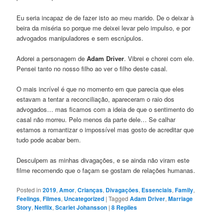
Eu seria incapaz de de fazer isto ao meu marido. De o deixar à
beira da miséria so porque me deixei levar pelo impulso, e por
advogados manipuladores e sem escrúpulos.
Adorei a personagem de
Adam Driver
. Vibrei e chorei com ele.
Pensei tanto no nosso filho ao ver o filho deste casal.
O mais incrível é que no momento em que parecia que eles
estavam a tentar a reconciliação, apareceram o raio dos
advogados… mas ficamos com a ideia de que o sentimento do
casal não morreu. Pelo menos da parte dele… Se calhar
estamos a romantizar o impossível mas gosto de acreditar que
tudo pode acabar bem.
Desculpem as minhas divagações, e se ainda não viram este
filme recomendo que o façam se gostam de relações humanas.
Posted in
2019
,
Amor
,
Crianças
,
Divagaçōes
,
Essenciais
,
Family
,
Feelings
,
Filmes
,
Uncategorized
|
Tagged
Adam Driver
,
Marriage
Story
,
Netflix
,
Scarlet Johansson
|
8
Replies