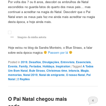
Por volta dos 7 ou 8 anos, descobri os embrulhos de Natal
escondidos no guarda-fatos do quarto dos meus pais… mas
continuei a acreditar na magia do Natal. Descobrir que o Pai
Natal eram os meus pais fez-me ainda mais acreditar na magia
desta época, e hoje ainda mais.
Imagens da minha autoria
Hoje estou no blog da Sandra Monteiro, o Blue Strass, a falar
sobre esta época magica
Passem por lá
Posted in
2019
,
Desafios
,
Divulgaçōes
,
Entrevista
,
Essenciais
,
Events
,
Family
,
Feriados
,
Holidays
,
Inspiration
|
Tagged
A Todos
Um Bom Natal
,
Bule Strass
,
Christmas time
,
infancia
,
Magia
,
memorias
,
Natal 2019
,
Natal de emigrante
,
O nosso Natal
,
Pai
Natal
|
2
Replies
O Pai Natal chegou mais
4
cedo…