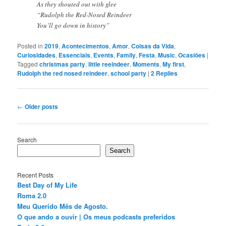
As they shouted out with glee
“Rudolph the Red-Nosed Reindeer
You’ll go down in history”
Posted in
2019
,
Acontecimentos
,
Amor
,
Coisas da Vida
,
Curiosidades
,
Essenciais
,
Events
,
Family
,
Festa
,
Music
,
Ocasiōes
|
Tagged
christmas party
,
little reeindeer
,
Moments
,
My first
,
Rudolph the red nosed reindeer
,
school party
|
2
Replies
Post
←
Older posts
navigation
Search
Search
Recent Posts
Best Day of My Life
Roma 2.0
Meu Querido Mês de Agosto.
O que ando a ouvir | Os meus podcasts preferidos