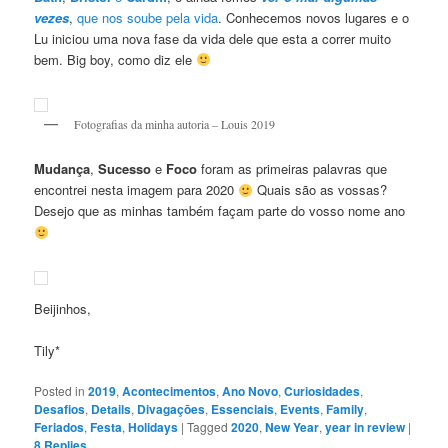
vezes
,
que nos soube pela vida
. Conhecemos novos lugares e o
Lu iniciou uma nova fase da vida dele que esta a correr muito
bem. Big boy, como diz ele
Fotografias da minha autoria – Louis 2019
Mudança
,
Sucesso
e
Foco
foram as primeiras palavras que
encontrei nesta imagem para 2020
Quais são as vossas?
Desejo que as minhas também façam parte do vosso nome ano
Beijinhos,
Tily*
Posted in
2019
,
Acontecimentos
,
Ano Novo
,
Curiosidades
,
Desafios
,
Details
,
Divagaçōes
,
Essenciais
,
Events
,
Family
,
Feriados
,
Festa
,
Holidays
|
Tagged
2020
,
New Year
,
year in review
|
8
Replies