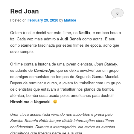
Red Joan
6
Posted on
February 29, 2020
by
Matilde
Ontem à noite decidi ver este filme, no
Netflix
, e em boa hora o
fiz. Cada vez mais admiro a
Judi Dench
como actriz. E sou
completamente fascinada por estes filmes de época, acho que
deve sempre.
O filme conta a historia de uma jovem cientista,
Joan Stanley
,
estudante de
Cambridge
, que se deixa envolver por um grupo
de amigos comunistas no tempos da Segunda Guerra Mundial.
Depois de terminar o curso, a jovem foi trabalhar com um grupo
de cientistas que estavam a trabalhar nos planos da bomba
atômica, bomba essa usada pelos americanos para destruir
Hiroshima
e
Nagasaki
.
Uma viúva aposentada vivendo nos subúrbios é presa pelo
Serviço Secreto Britânico por dividir informações científicas
confidenciais. Durante o interrogatório, ela revive os eventos
dramáticos que fizeram parte de sua vida.