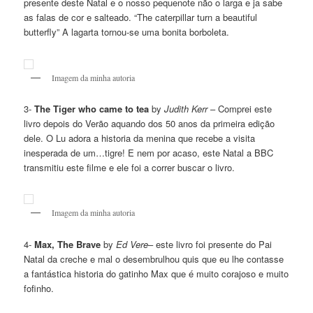
presente deste Natal e o nosso pequenote não o larga e ja sabe
as falas de cor e salteado. “The caterpillar turn a beautiful
butterfly” A lagarta tornou-se uma bonita borboleta.
Imagem da minha autoria
3-
The Tiger who came to tea
by
Judith Kerr
– Comprei este
livro depois do Verão aquando dos 50 anos da primeira edição
dele. O Lu adora a historia da menina que recebe a visita
inesperada de um…tigre! E nem por acaso, este Natal a BBC
transmitiu este filme e ele foi a correr buscar o livro.
Imagem da minha autoria
4-
Max, The Brave
by
Ed Vere
– este livro foi presente do Pai
Natal da creche e mal o desembrulhou quis que eu lhe contasse
a fantástica historia do gatinho Max que é muito corajoso e muito
fofinho.