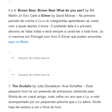
5 e 6-
Brown Bear, Brown Bear What do you see?
by Bill
Martin Jr/ Eric Carle e
Elmer
by David Mckee – No primeiro
período da creche o Lu e os coleguinhas aprenderam as cores
com a ajuda destes 2 livros. O preferido dele é o primeiro,
decorou as falas todas e está sempre a canta-las a toda hora. Ja
vi meninos em Portugal com livro O Elmer que podem encontrar
aqui na Wook
.
Imagem da minha autoria
Imagem da minha autoria
7-
The Grufallo
by Julia Donaldson/ Axel Scheffler – Este
pequeno livro foi um presente de aniversario oferecido pela
filhota de um casal amigo, mais velha um ano que o Lu, e veio
acompanhado por um pequenote peluche que o Lu adora. Ainda
hoje ele esteve a ver o filme do livro.