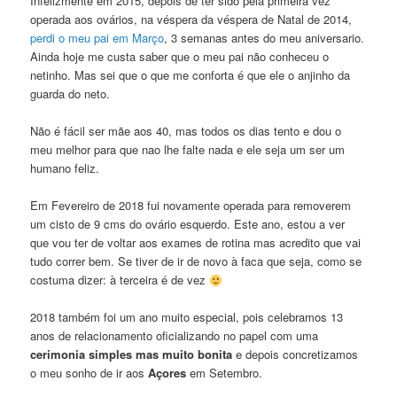
Infelizmente em 2015, depois de ter sido pela primeira vez
operada aos ovários, na véspera da véspera de Natal de 2014,
perdi o meu pai em Março
, 3 semanas antes do meu aniversario.
Ainda hoje me custa saber que o meu pai não conheceu o
netinho. Mas sei que o que me conforta é que ele o anjinho da
guarda do neto.
Não é fácil ser mãe aos 40, mas todos os dias tento e dou o
meu melhor para que nao lhe falte nada e ele seja um ser um
humano feliz.
Em Fevereiro de 2018 fui novamente operada para removerem
um cisto de 9 cms do ovário esquerdo. Este ano, estou a ver
que vou ter de voltar aos exames de rotina mas acredito que vai
tudo correr bem. Se tiver de ir de novo à faca que seja, como se
costuma dizer: à terceira é de vez
2018 também foi um ano muito especial, pois celebramos 13
anos de relacionamento oficializando no papel com uma
cerimonia simples mas muito bonita
e depois concretizamos
o meu sonho de ir aos
Açores
em Setembro.