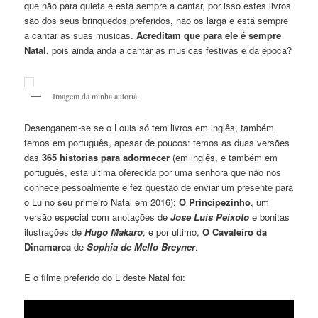
que não para quieta e esta sempre a cantar, por isso estes livros
são dos seus brinquedos preferidos, não os larga e está sempre
a cantar as suas musicas.
Acreditam que para ele é sempre
Natal
, pois ainda anda a cantar as musicas festivas e da época?
Imagem da minha autoria
Desenganem-se se o Louis só tem livros em inglês, também
temos em português, apesar de poucos: temos as duas versões
das
365 historias para adormecer
(em inglês, e também em
português, esta ultima oferecida por uma senhora que não nos
conhece pessoalmente e fez questão de enviar um presente para
o Lu no seu primeiro Natal em 2016);
O Principezinho
, um
versão especial com anotações de
Jose Luis Peixoto
e bonitas
ilustrações de
Hugo Makaro
; e por ultimo,
O Cavaleiro da
Dinamarca
de
Sophia de Mello Breyner
.
E o filme preferido do L deste Natal foi: