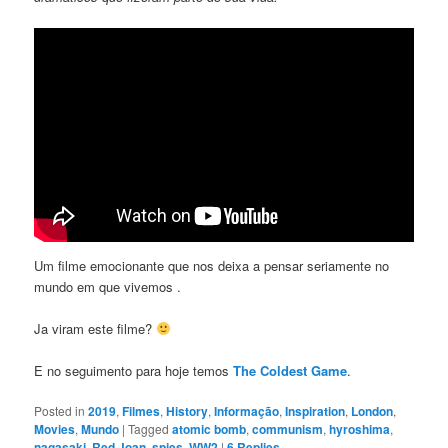
Um filme emocionante que nos deixa a pensar seriamente no
mundo em que vivemos .
Ja viram este filme?
E no seguimento para hoje temos
The Coldest Game
.
Posted in
2019
,
Filmes
,
History
,
Informação
,
Inspiration
,
London
,
Movies
,
Mundo
|
Tagged
atomic bomb
,
communism
,
hyroshima
,
nagasaki
,
Red Joan
,
spies
,
WW2
|
6
Replies