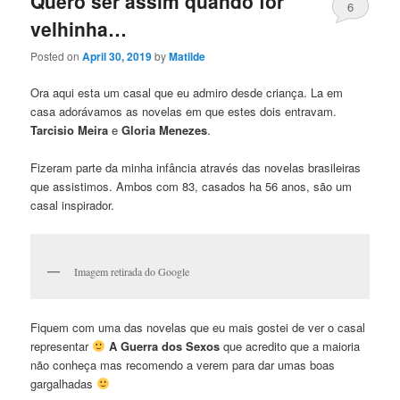
Quero ser assim quando for
6
velhinha…
Posted on
April 30, 2019
by
Matilde
Ora aqui esta um casal que eu admiro desde criança. La em
casa adorávamos as novelas em que estes dois entravam.
Tarcisio Meira
e
Gloria Menezes
.
Fizeram parte da minha infância através das novelas brasileiras
que assistimos. Ambos com 83, casados ha 56 anos, são um
casal inspirador.
Imagem retirada do Google
Fiquem com uma das novelas que eu mais gostei de ver o casal
representar
A Guerra dos Sexos
que acredito que a maioria
não conheça mas recomendo a verem para dar umas boas
gargalhadas