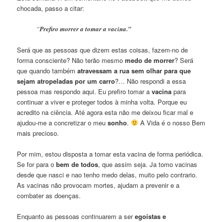
chocada, passo a citar:
“
Prefiro morrer a tomar a vacina.”
Será que as pessoas que dizem estas coisas, fazem-no de
forma consciente? Não terão mesmo
medo de morrer
? Será
que quando também
atravessam a rua sem olhar para que
sejam atropeladas por um carro
?… Não respondi a essa
pessoa mas respondo aqui. Eu prefiro tomar a
vacina
para
continuar a viver e proteger todos à minha volta. Porque eu
acredito na ciência. Até agora esta não me deixou ficar mal e
ajudou-me a concretizar o meu
sonho
.
A Vida é o nosso Bem
mais precioso.
Por mim, estou disposta a tomar esta vacina de forma periódica.
Se for para o
bem de todos
, que assim seja. Ja tomo vacinas
desde que nasci e nao tenho medo delas, muito pelo contrario.
As vacinas não provocam mortes, ajudam a prevenir e a
combater as doenças.
Enquanto as pessoas continuarem a ser
egoístas e