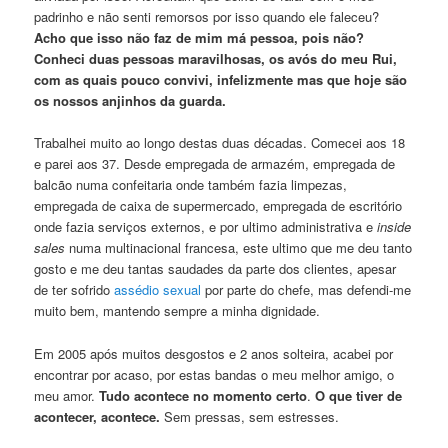
padrinho e não senti remorsos por isso quando ele faleceu?
Acho que isso não faz de mim má pessoa, pois não?
Conheci duas pessoas maravilhosas, os avós do meu Rui,
com as quais pouco convivi, infelizmente mas que hoje são
os nossos anjinhos da guarda.
Trabalhei muito ao longo destas duas décadas. Comecei aos 18
e parei aos 37. Desde empregada de armazém, empregada de
balcão numa confeitaria onde também fazia limpezas,
empregada de caixa de supermercado, empregada de escritório
onde fazia serviços externos, e por ultimo administrativa e
inside
sales
numa multinacional francesa, este ultimo que me deu tanto
gosto e me deu tantas saudades da parte dos clientes, apesar
de ter sofrido
assédio sexual
por parte do chefe, mas defendi-me
muito bem, mantendo sempre a minha dignidade.
Em 2005 após muitos desgostos e 2 anos solteira, acabei por
encontrar por acaso, por estas bandas o meu melhor amigo, o
meu amor.
Tudo acontece no momento certo
.
O que tiver de
acontecer, acontece.
Sem pressas, sem estresses.