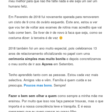
meu melhor para que nao lhe falte nada e ele seja um ser um
humano feliz.
Em Fevereiro de 2018 fui novamente operada para removerem
um cisto de 9 cms do ovário esquerdo. Este ano, estou a ver
que vou ter de voltar aos exames de rotina mas acredito que vai
tudo correr bem. Se tiver de ir de novo à faca que seja, como se
costuma dizer: à terceira é de vez
2018 também foi um ano muito especial, pois celebramos 13
anos de relacionamento oficializando no papel com uma
cerimonia simples mas muito bonita
e depois concretizamos
o meu sonho de ir aos
Açores
em Setembro.
Tenho aprendido tanto com as pessoas. Estou cada vez mais
selectiva. Amigos vão e vêm. Família é quem cuida e se
preocupa.
Poucos mas bons
. Sempre!
Fazer o bem sem olhar a quem
como sempre a minha mãe me
ensinou. Por muito que isso nos faça parecer trouxas, mas o que
importa é a nossa consciência leve e tranquila. E é essa
mensagem que eu quero passar ao nosso filho.