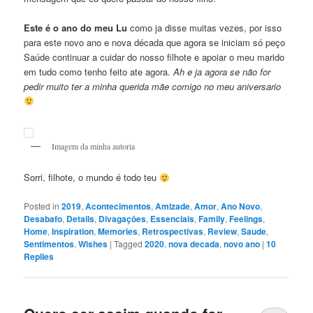
Este é o ano do meu Lu
como ja disse muitas vezes, por isso
para este novo ano e nova década que agora se iniciam só peço
Saúde continuar a cuidar do nosso filhote e apoiar o meu marido
em tudo como tenho feito ate agora.
Ah e ja agora se não for
pedir muito ter a minha querida mãe comigo no meu aniversario
Imagem da minha autoria
Sorri, filhote, o mundo é todo teu
Posted in
2019
,
Acontecimentos
,
Amizade
,
Amor
,
Ano Novo
,
Desabafo
,
Details
,
Divagaçōes
,
Essenciais
,
Family
,
Feelings
,
Home
,
Inspiration
,
Memories
,
Retrospectivas
,
Review
,
Saude
,
Sentimentos
,
Wishes
|
Tagged
2020
,
nova decada
,
novo ano
|
10
Replies