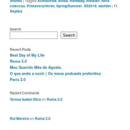
Wishes
|
Tagged
Acessorios
,
Bolsa
,
Handbag
,
matalan
,
nova
coleccao
,
Primavera/Verão
,
Spring/Summer
,
SS2018
,
wishlist
|
11
Replies
Search
Search
Recent Posts
Best Day of My Life
Roma 2.0
Meu Querido Mês de Agosto.
O que ando a ouvir | Os meus podcasts preferidos
Paris 2.0
Recent Comments
Teresa Isabel Silva
on
Roma 2.0
Rui Moreira
on
Roma 2.0