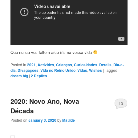
Que nunca vos faltem arco-íris na vossa vida
Posted in
2021
,
Activities
,
Crianças
,
Curiosidades
,
Details
,
Dia-a-
dia
,
Divagaçōes
,
Vida no Reino Unido
,
Vidas
,
Wishes
|
Tagged
dream big
|
2
Replies
2020: Novo Ano, Nova
10
Década
Posted on
January 3, 2020
by
Matilde