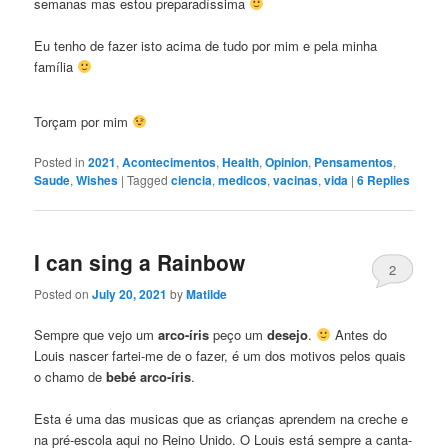
semanas mas estou preparadíssima
Eu tenho de fazer isto acima de tudo por mim e pela minha
família
Torçam por mim
Posted in
2021
,
Acontecimentos
,
Health
,
Opinion
,
Pensamentos
,
Saude
,
Wishes
|
Tagged
ciencia
,
medicos
,
vacinas
,
vida
|
6
Replies
I can sing a Rainbow
2
Posted on
July 20, 2021
by
Matilde
Sempre que vejo um
arco-íris
peço um
desejo
.
Antes do
Louis nascer fartei-me de o fazer, é um dos motivos pelos quais
o chamo de
bebé arco-íris
.
Esta é uma das musicas que as crianças aprendem na creche e
na pré-escola aqui no Reino Unido. O Louis está sempre a canta-