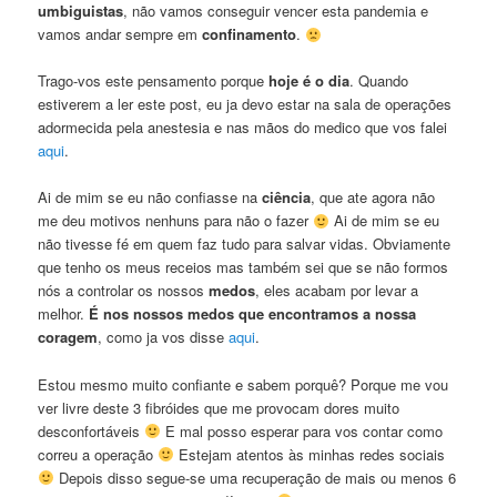
umbiguistas
, não vamos conseguir vencer esta pandemia e
vamos andar sempre em
confinamento
.
Trago-vos este pensamento porque
hoje é o dia
. Quando
estiverem a ler este post, eu ja devo estar na sala de operações
adormecida pela anestesia e nas mãos do medico que vos falei
aqui
.
Ai de mim se eu não confiasse na
ciência
, que ate agora não
me deu motivos nenhuns para não o fazer
Ai de mim se eu
não tivesse fé em quem faz tudo para salvar vidas. Obviamente
que tenho os meus receios mas também sei que se não formos
nós a controlar os nossos
medos
, eles acabam por levar a
melhor.
É nos nossos medos que encontramos a nossa
coragem
, como ja vos disse
aqui
.
Estou mesmo muito confiante e sabem porquê? Porque me vou
ver livre deste 3 fibróides que me provocam dores muito
desconfortáveis
E mal posso esperar para vos contar como
correu a operação
Estejam atentos às minhas redes sociais
Depois disso segue-se uma recuperação de mais ou menos 6