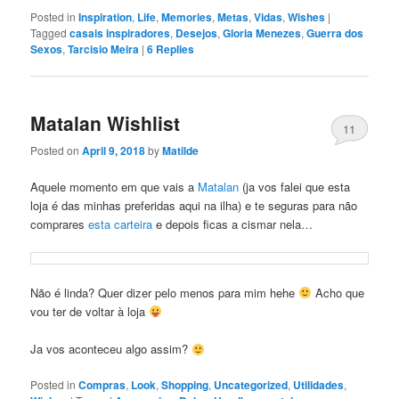
Posted in
Inspiration
,
Life
,
Memories
,
Metas
,
Vidas
,
Wishes
|
Tagged
casais inspiradores
,
Desejos
,
Gloria Menezes
,
Guerra dos
Sexos
,
Tarcisio Meira
|
6
Replies
Matalan Wishlist
11
Posted on
April 9, 2018
by
Matilde
Aquele momento em que vais a
Matalan
(ja vos falei que esta
loja é das minhas preferidas aqui na ilha) e te seguras para não
comprares
esta carteira
e depois ficas a cismar nela…
Não é linda? Quer dizer pelo menos para mim hehe
Acho que
vou ter de voltar à loja
Ja vos aconteceu algo assim?
Posted in
Compras
,
Look
,
Shopping
,
Uncategorized
,
Utilidades
,