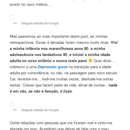
existir no novo milênio…
Imagem retirada do Google
Mas passemos ao mais importante deste post, as minhas
retrospectivas. Estas 4 décadas foram mesmo muito ricas.
Vivi
a minha infância nos maravilhosos anos 80
,
a minha
adolescência nos fantásticos 90
,
e iniciei a minha idade
adulta no novo milênio e nunca mais parei
Quer dizer…
sobrevivi a uma
Depressão grave
na transição para a idade
adulta por coincidência, ou não, na passagem para novo século.
Cai, levantei-me… iludi-me muitas vezes, desilude-me outras
tantas. Coisas que fazem parte da vida, afinal de contas ,
nada
é em vão, se não é benção, é lição
.
Imagem retirada do Google
Cortei relações com pessoas que me fizeram mal e sinto-me
aliviada por isso. Acreditam que deixei de falar com o meu