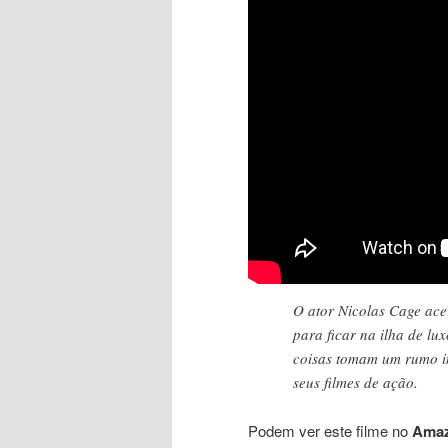
O ator Nicolas Cage ace
para ficar na ilha de lu
coisas tomam um rumo i
seus filmes de ação.
Podem ver este filme no
Amaz