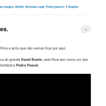
ixa magica
,
Netflix
,
Nicholas cage
,
Pedro pascal
|
3
Replies
es.
4
filme e acho que não vamos ficar por aqui.
ica do grande
David Bowie
, este filme tem como um dos
fantástico
Pedro Pascal
.