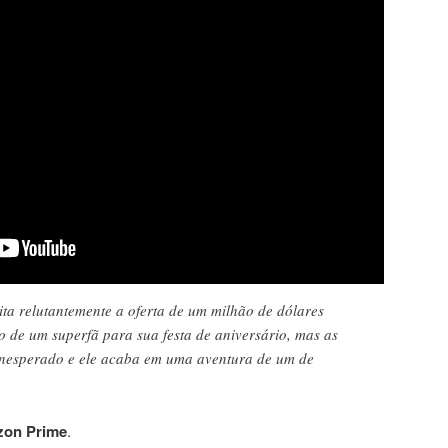
ita relutantemente a oferta de um milhão de dólares
xo de um superfã para sua festa de aniversário, mas as
nesperado e ele acaba em uma aventura de um de
on Prime
.