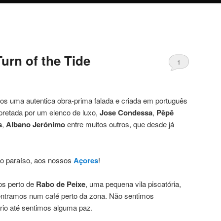
urn of the Tide
1
vos uma autentica obra-prima falada e criada em português
rpretada por um elenco de luxo,
Jose Condessa
,
Pêpê
s
,
Albano Jerónimo
entre muitos outros, que desde já
ao paraíso, aos nossos
Açores
!
s perto de
Rabo de Peixe
, uma pequena vila piscatória,
 entramos num café perto da zona. Não sentimos
ario até sentimos alguma paz.