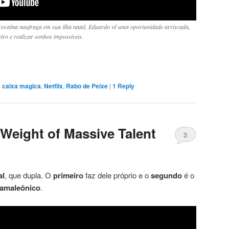
ocaína naufraga em sua ilha natal, Eduardo vê uma oportunidade arriscada,
ro e realizar sonhos impossíveis.
d
caixa magica
,
Netflix
,
Rabo de Peixe
|
1
Reply
Weight of Massive Talent
3
al
, que dupla. O
primeiro
faz dele próprio e o
segundo
é o
amaleônico
.