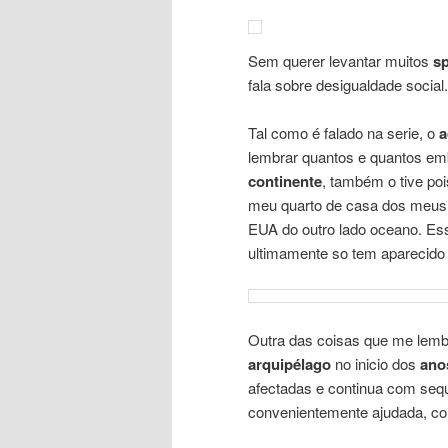
Sem querer levantar muitos
sp
fala sobre desigualdade social.
Tal como é falado na serie, o
a
lembrar quantos e quantos e
continente
, também o tive po
meu quarto de casa dos meus p
EUA do outro lado oceano. Es
ultimamente so tem aparecid
Outra das coisas que me lem
arquipélago
no inicio dos
ano
afectadas e continua com sequ
convenientemente ajudada, co