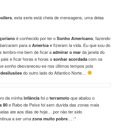
oilers
, esta serie está cheia de mensagens, uma delas
çoriano
é conhecido por ter o
Sonho Americano
, fazendo
mbarcaram para a
America
e fizeram la vida. Eu que sou do
is lembro-me bem de ficar a
admirar o mar
da janela do
ais e ficar horas e horas a
sonhar acordada
com os
se sonho desvaneceu-se nos últimos tempos pois
o
desilusões
do outro lado do Atlantico Norte…
bro da minha
infância
foi o
terramoto
que abalou o
s 80
e Rabo de Peixe foi sem duvida das zonas mais
elas ate aos dias de hoje… por não ter sido
ntinua a ser uma
zona muito pobre
… :*