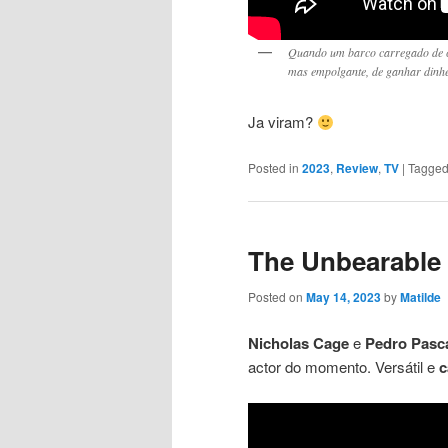
Quando um barco carregado de c
mas empolgante, de ganhar dinhei
Ja viram?
Posted in
2023
,
Review
,
TV
|
Tagge
The Unbearable 
Posted on
May 14, 2023
by
Matilde
Nicholas Cage
e
Pedro Pasc
actor do momento. Versátil e
c