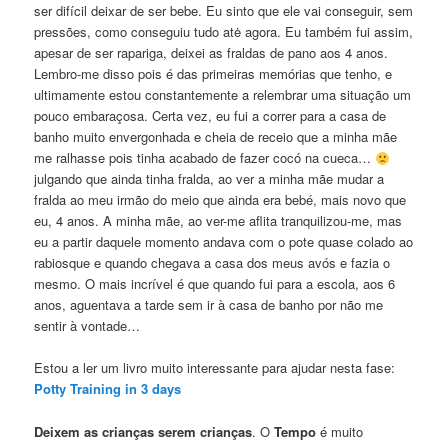
ser difícil deixar de ser bebe. Eu sinto que ele vai conseguir, sem
pressões, como conseguiu tudo atė agora. Eu também fui assim,
apesar de ser rapariga, deixei as fraldas de pano aos 4 anos.
Lembro-me disso pois é das primeiras memórias que tenho, e
ultimamente estou constantemente a relembrar uma situação um
pouco embaraçosa. Certa vez, eu fui a correr para a casa de
banho muito envergonhada e cheia de receio que a minha mãe
me ralhasse pois tinha acabado de fazer cocó na cueca…
julgando que ainda tinha fralda, ao ver a minha mãe mudar a
fralda ao meu irmão do meio que ainda era bebé, mais novo que
eu, 4 anos. A minha mãe, ao ver-me aflita tranquilizou-me, mas
eu a partir daquele momento andava com o pote quase colado ao
rabiosque e quando chegava a casa dos meus avós e fazia o
mesmo. O mais incrível é que quando fui para a escola, aos 6
anos, aguentava a tarde sem ir à casa de banho por não me
sentir à vontade…
Estou a ler um livro muito interessante para ajudar nesta fase:
Potty Training in 3 days
Deixem as crianças serem crianças
. O
Tempo
é muito