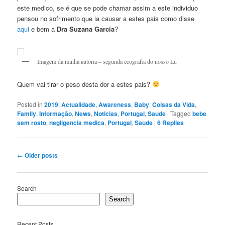
este medico, se é que se pode chamar assim a este individuo
pensou no sofrimento que ia causar a estes pais como disse
aqui
e bem a
Dra Suzana Garcia
?
Imagem da minha autoria – segunda ecografia do nosso Lu
Quem vai tirar o peso desta dor a estes pais?
Posted in
2019
,
Actualidade
,
Awareness
,
Baby
,
Coisas da Vida
,
Family
,
Informação
,
News
,
Noticias
,
Portugal
,
Saude
|
Tagged
bebe
sem rosto
,
negligencia medica
,
Portugal
,
Saude
|
6
Replies
Post
←
Older posts
navigation
Search
Search
Recent Posts