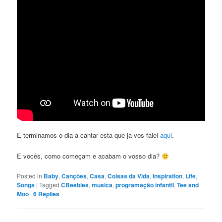
E terminamos o dia a cantar esta que ja vos falei
aqui
.
E vocês, como começam e acabam o vosso dia?
Posted in
Baby
,
Cançōes
,
Casa
,
Coisas da Vida
,
Inspiration
,
Life
,
Songs
|
Tagged
CBeebies
,
musica
,
programação infantil
,
Tee and
Moo
|
6
Replies