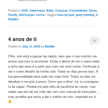
Posted in
2020
,
Awareness
,
Baby
,
Crianças
,
Curiosidades
,
Dicas
,
Family
,
Informação
,
Livros
|
Tagged
hora do pote
,
potty training
|
8
Replies
4 anos de ti
8
Posted on
July 12, 2020
by
Matilde
Filho, isto está a passar tao rápido, bem que o meu instinto me
avisou que isso ia acontecer. Estás a deixar de ser o nosso bebe
e acho que essa é a parte que mais nos está custar. Continuas a
ser o maior desafio da minha vida. Todos os dias provas isso. A
tua personalidade está cada vez mais forte. Todos os dias me
desafias e me pois à prova. Como que a dizer: vá, tu consegues,
tu és capaz. Perdoa-me pela falta de paciência às vezes, mas
sabes que isto de ser mãe não vem com manual de instruções…
mas acredita que estou a dar o melhor de mim, inspirada em ti.