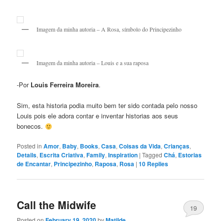
Imagem da minha autoria – A Rosa, símbolo do Principezinho
Imagem da minha autoria – Louis e a sua raposa
-Por
Louis Ferreira Moreira
.
Sim, esta historia podia muito bem ter sido contada pelo nosso
Louis pois ele adora contar e inventar historias aos seus
bonecos.
Posted in
Amor
,
Baby
,
Books
,
Casa
,
Coisas da Vida
,
Crianças
,
Details
,
Escrita Criativa
,
Family
,
Inspiration
|
Tagged
Chá
,
Estorias
de Encantar
,
Principezinho
,
Raposa
,
Rosa
|
10
Replies
Call the Midwife
19
Posted on
February 19, 2020
by
Matilde