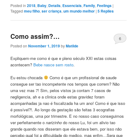
Posted in
2018
,
Baby
,
Details
,
Essenciais
,
Family
,
Feelings
|
Tagged
meu filho
,
ser criança
,
um mundo melhor
|
5
Replies
Como assim?…
6
Posted on
November 1, 2019
by
Matilde
Expliquem-me como é que e pleno século XXI estas coisas
acontecem?
Bebe nasce sem rosto
.
Eu estou chocada
Como é que um profissional de saude
consegue ser tao incompetente nos tempos que correm? Não
uma vez mas 7! Sim, pelos vistos ja contam 7 casos de
negligencia, ah e a clinica onde estas gravidez foram
acompanhadas ja nao é fiscalizada ha um ano! Como é que isso
é possível?!. Ao longo da gestação são feitas 3 ecografias
morfológicas, uma por trimestre. E no nosso caso conseguimos
ver perfeitamente o
narizinho
do nosso Lu, foi um alivio tao
grande quando nos disseram que ele estava bem, por isso não
percebo qual foi a dificuldade do medico, mas enfim…Sera que