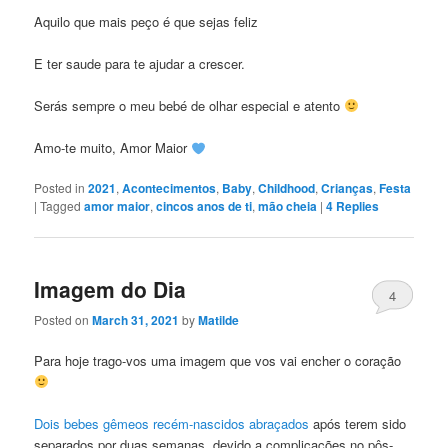
Aquilo que mais peço é que sejas feliz
E ter saude para te ajudar a crescer.
Serás sempre o meu bebé de olhar especial e atento
Amo-te muito, Amor Maior
Posted in
2021
,
Acontecimentos
,
Baby
,
Childhood
,
Crianças
,
Festa
|
Tagged
amor maior
,
cincos anos de ti
,
mão cheia
|
4
Replies
Imagem do Dia
4
Posted on
March 31, 2021
by
Matilde
Para hoje trago-vos uma imagem que vos vai encher o coração
Dois bebes gêmeos recém-nascidos abraçados
após terem sido
separados por duas semanas, devido a complicações no pôs-