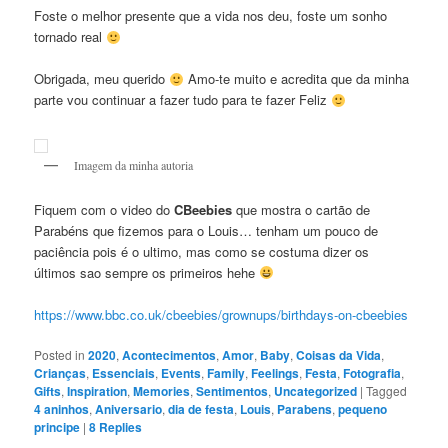
Foste o melhor presente que a vida nos deu, foste um sonho
tornado real
Obrigada, meu querido
Amo-te muito e acredita que da minha
parte vou continuar a fazer tudo para te fazer Feliz
Imagem da minha autoria
Fiquem com o video do
CBeebies
que mostra o cartão de
Parabéns que fizemos para o Louis… tenham um pouco de
paciência pois é o ultimo, mas como se costuma dizer os
últimos sao sempre os primeiros hehe
https://www.bbc.co.uk/cbeebies/grownups/birthdays-on-cbeebies
Posted in
2020
,
Acontecimentos
,
Amor
,
Baby
,
Coisas da Vida
,
Crianças
,
Essenciais
,
Events
,
Family
,
Feelings
,
Festa
,
Fotografia
,
Gifts
,
Inspiration
,
Memories
,
Sentimentos
,
Uncategorized
|
Tagged
4 aninhos
,
Aniversario
,
dia de festa
,
Louis
,
Parabens
,
pequeno
principe
|
8
Replies