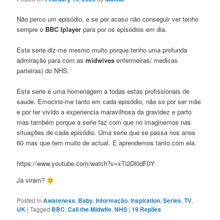
Não perco um episódio, e se por acaso não conseguir ver tenho
sempre o
BBC Iplayer
para por os episódios em dia.
Esta serie diz-me mesmo muito porque tenho uma profunda
admiração para com as
midwives
enfermeiras/ medicas
parteiras) do NHS.
Esta serie é uma homenagem a todas estas profissionais de
saude. Emocino-me tanto em cada episódio, não so por ser mãe
e por ter vivido a experiencia maravilhosa da gravidez e parto
mas também porque a serie faz com que no imaginemos nas
situações de cada episódio. Uma serie que se passa nos anos
60 mas que tem muito de actual. E aprendemos tanto com ela.
https://www.youtube.com/watch?v=xTi2Dl0dF0Y
Ja viram?
Posted in
Awareness
,
Baby
,
Informação
,
Inspiration
,
Series
,
TV
,
UK
|
Tagged
BBC
,
Call the Midwife
,
NHS
|
19
Replies