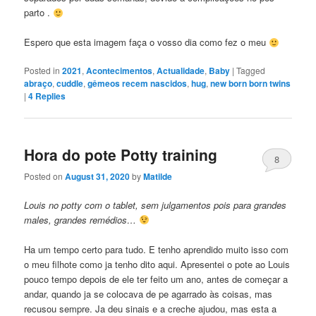
parto .
Espero que esta imagem faça o vosso dia como fez o meu
Posted in
2021
,
Acontecimentos
,
Actualidade
,
Baby
|
Tagged
abraço
,
cuddle
,
gêmeos recem nascidos
,
hug
,
new born born twins
|
4
Replies
Hora do pote Potty training
8
Posted on
August 31, 2020
by
Matilde
Louis no potty com o tablet, sem julgamentos pois para grandes
males, grandes remédios…
Ha um tempo certo para tudo. E tenho aprendido muito isso com
o meu filhote como ja tenho dito aqui. Apresentei o pote ao Louis
pouco tempo depois de ele ter feito um ano, antes de começar a
andar, quando ja se colocava de pe agarrado às coisas, mas
recusou sempre. Ja deu sinais e a creche ajudou, mas esta a