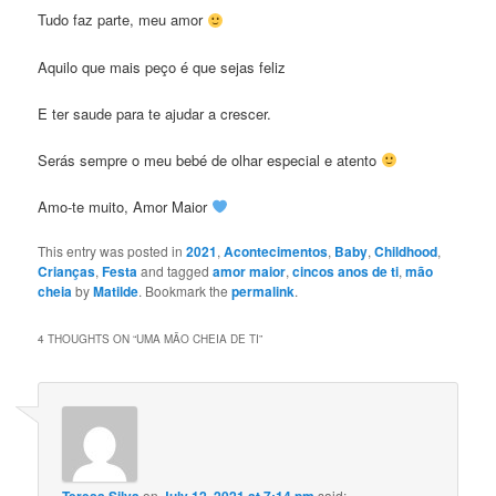
Tudo faz parte, meu amor
Aquilo que mais peço é que sejas feliz
E ter saude para te ajudar a crescer.
Serás sempre o meu bebé de olhar especial e atento
Amo-te muito, Amor Maior
This entry was posted in
2021
,
Acontecimentos
,
Baby
,
Childhood
,
Crianças
,
Festa
and tagged
amor maior
,
cincos anos de ti
,
mão
cheia
by
Matilde
. Bookmark the
permalink
.
4 THOUGHTS ON “
UMA MÃO CHEIA DE TI
”
on
said: