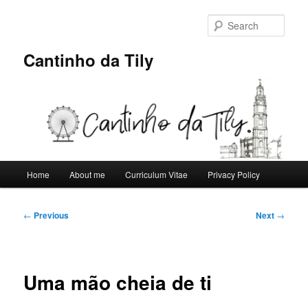
Skip
to
Sear
primary
content
Cantinho da Tily
Main
Home
About me
Curriculum Vitae
Privacy Policy
menu
Post
←
Previous
Next
→
navigation
Uma mão cheia de ti