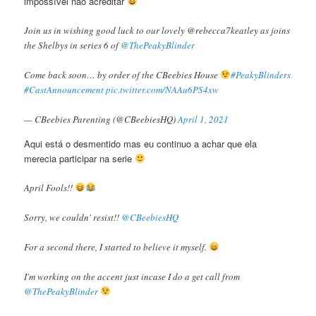
impossível nao acreditar
Join us in wishing good luck to our lovely @rebecca7keatley as joins
the Shelbys in series 6 of
@ThePeakyBlinder
Come back soon… by order of the CBeebies House
#PeakyBlinders
#CastAnnouncement
pic.twitter.com/NAAu6PS4xw
— CBeebies Parenting (@CBeebiesHQ)
April 1, 2021
Aqui está o desmentido mas eu continuo a achar que ela
merecia participar na serie
April Fools!!
Sorry, we couldn' resist!!
@CBeebiesHQ
For a second there, I started to believe it myself.
I'm working on the accent just incase I do a get call from
@ThePeakyBlinder