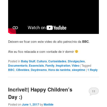
Deixem-se ficar com este video do alto patrocínio da
BBC
.
Ate eu fico relaxada e com vontade de ir dormir
Posted in
Baby Stuff
,
Cultura
,
Curiosidades
,
Divulgaçōes
,
Documentario
,
Essenciais
,
Family
,
Inspiration
,
Video
|
Tagged
BBC
,
CBeebies
,
Daydreams
,
Hora da naninha
,
sleeptime
|
1
Reply
Incrivel!| Happy Children’s
11
Day :)
Posted on
June 1, 2017
by
Matilde