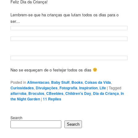
Feliz Dia da Criança!
Lembrem-se que ha crianças que lutam todos os dias para o
ser…
Nao se esqueçam de o festejar todos os dias
Posted in
Alimentacao
,
Baby Stuff
,
Books
,
Coisas da Vida
,
Curiosidades
,
Divulgaçōes
,
Fotografia
,
Inspiration
,
Life
|
Tagged
alfarroba
,
Broculos
,
CBeebies
,
Children's Day
,
Dia da Criança
,
In
the Night Garden
|
11
Replies
Search
Search