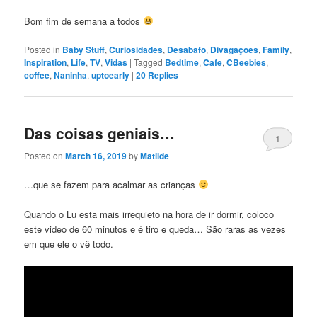
Bom fim de semana a todos
Posted in
Baby Stuff
,
Curiosidades
,
Desabafo
,
Divagaçōes
,
Family
,
Inspiration
,
Life
,
TV
,
Vidas
|
Tagged
Bedtime
,
Cafe
,
CBeebies
,
coffee
,
Naninha
,
uptoearly
|
20
Replies
Das coisas geniais…
1
Posted on
March 16, 2019
by
Matilde
…que se fazem para acalmar as crianças
Quando o Lu esta mais irrequieto na hora de ir dormir, coloco
este video de 60 minutos e é tiro e queda… São raras as vezes
em que ele o vê todo.