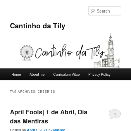
Skip
Skip
to
to
Sear
primary
secondary
content
content
Cantinho da Tily
Main
Home
About me
Curriculum Vitae
Privacy Policy
menu
TAG ARCHIVES:
CBEEBIES
April Fools| 1 de Abril, Dia
4
das Mentiras
Posted on
April 1, 2021
by
Matilde