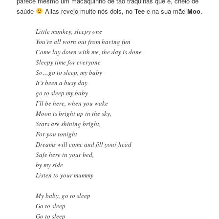
parece mesmo um macaquinho de tão traquinas que é, cheio de
saúde
Alias revejo muito nós dois, no
Tee
e na sua mãe
Moo
.
Little monkey, sleepy one
You’re all worn out from having fun
Come lay down with me, the day is done
Sleepy time for everyone
So…go to sleep, my baby
It’s been a busy day
go to sleep my baby
I’ll be here, when you wake
Moon is bright up in the sky,
Stars are shining bright,
For you tonight
Dreams will come and fill your head
Safe here in your bed,
by my side
Listen to your mummy
My baby, go to sleep
Go to sleep
Go to sleep