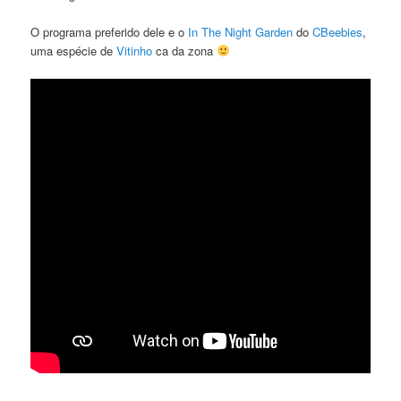
O programa preferido dele e o
In The Night Garden
do
CBeebies
,
uma espécie de
Vitinho
ca da zona