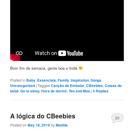
Bom fim de semana, gente boa e linda
Posted in
Baby
,
Essenciais
,
Family
,
Inspiration
,
Songs
,
Uncategorized
|
Tagged
Canção de Embalar
,
CBeebies
,
Coisas de
bebé
,
Go to sleep
,
Hora de dormir
,
Tee and Moo
|
4
Replies
A lógica do CBeebies
20
Posted on
May 18, 2019
by
Matilde