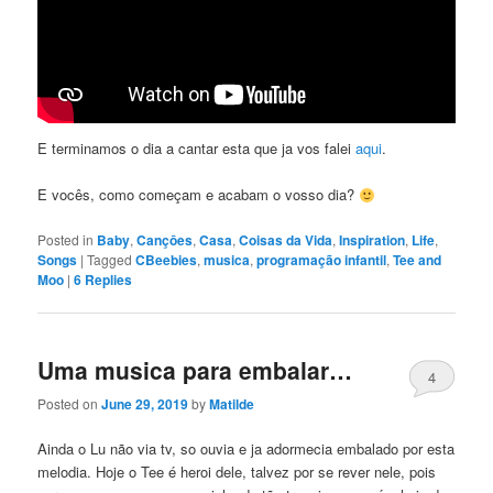
E terminamos o dia a cantar esta que ja vos falei
aqui
.
E vocês, como começam e acabam o vosso dia?
Posted in
Baby
,
Cançōes
,
Casa
,
Coisas da Vida
,
Inspiration
,
Life
,
Songs
|
Tagged
CBeebies
,
musica
,
programação infantil
,
Tee and
Moo
|
6
Replies
Uma musica para embalar…
4
Posted on
June 29, 2019
by
Matilde
Ainda o Lu não via tv, so ouvia e ja adormecia embalado por esta
melodia. Hoje o Tee é heroi dele, talvez por se rever nele, pois