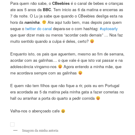
Para quem não sabe, o
CBeebies
é o canal de bebes e crianças
ate aos 5 anos da
BBC
. Tem inicio as 6 da matina e encerras as
7 da noite. O Lu ja sabe que quando o CBeebies desliga esta na
hora da
naninha
.
Ate aqui tudo bem, mas depois para quem
segue o
twitter do canal
depara-se o com hashtag:
#uptoearly
que quer dizer mais ou menos “acordar cedo demais” … Noa faz
muito sentido quando a culpa é deles, certo?
Enquanto isto, os pais que aguentem, mesmo ao fim de semana,
acordar com as galinhas… o que vale é que isto vai passar e na
adolescência vingamo-nos
Agora entendo a minha mãe, que
me acordava sempre com as galinhas
E quem não tem filhos que não fique a rir, pois eu em Portugal
era acordada as 5 da matina pela minha gata a fazer correrias no
hall ou arranhar a porta do quarto a pedir comida
Valha-nos o abençoado cafe
Imagem da minha autoria