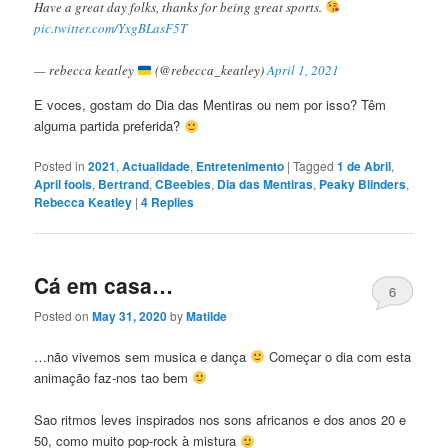
Have a great day folks, thanks for being great sports.
pic.twitter.com/YxgBLasF5T
— rebecca keatley
(@rebecca_keatley)
April 1, 2021
E voces, gostam do Dia das Mentiras ou nem por isso? Têm
alguma partida preferida?
Posted in
2021
,
Actualidade
,
Entretenimento
|
Tagged
1 de Abril
,
April fools
,
Bertrand
,
CBeebies
,
Dia das Mentiras
,
Peaky Blinders
,
Rebecca Keatley
|
4
Replies
Cá em casa…
6
Posted on
May 31, 2020
by
Matilde
…não vivemos sem musica e dança
Começar o dia com esta
animação faz-nos tao bem
Sao ritmos leves inspirados nos sons africanos e dos anos 20 e
50, como muito pop-rock à mistura