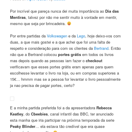
Por incrível que pareça nunca dei muita importância ao
Dia das
Mentiras
, talvez por não me sentir muito à vontade em mentir,
mesmo que seja por brincadeira.
Por entre partidas da
Volkswagen
e da
Lego
, hoje deixo-vos com
duas, a que mais gostei e a que achei que foi uma falta de
respeito e consideração para com os clientes da
Bertrand
. Então
não que a Bertrand colocou
portes grátis
em todos os livros
mas depois quando as pessoas iam fazer o
checkout
verificavam que esses portes grátis eram apenas para quem
escolhesse levantar o livro na loja, ou em compras superiores a
15€… hmmm mas se a pessoa for levantar o livro pessoalmente
ja nao precisa de pagar portes, certo?
E a minha partida preferida foi a da apresentadora
Rebecca
Keatley
, do
Cbeebies
, canal infantil das BBC, ter anunciado
esta manha que iria participar na próxima temporada da serie
Peaky Blinder
… ela estava tão credível que era quase