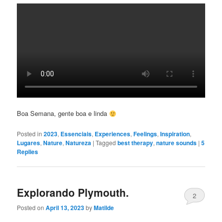
Boa Semana, gente boa e linda
Posted in
2023
,
Essenciais
,
Experiences
,
Feelings
,
Inspiration
,
Lugares
,
Nature
,
Natureza
|
Tagged
best therapy
,
nature sounds
|
5
Replies
Explorando Plymouth.
2
Posted on
April 13, 2023
by
Matilde