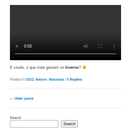
E vocês, o que mais gostam no
Inverno
?
Posted in
2022
,
Nature
,
Natureza
|
4
Replies
Post
←
Older posts
navigation
Search
Search