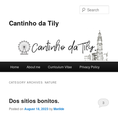
Skip
Skip
to
to
Sear
primary
secondary
content
content
Cantinho da Tily
Main
Home
About me
Curriculum Vitae
Privacy Policy
menu
CATEGORY ARCHIVES:
NATURE
Dos sitios bonitos.
3
Posted on
August 18, 2023
by
Matilde