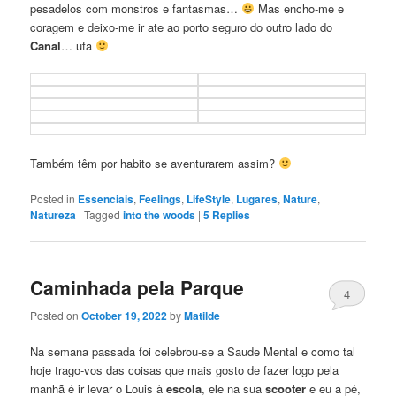
pesadelos com monstros e fantasmas…
Mas encho-me e
coragem e deixo-me ir ate ao porto seguro do outro lado do
Canal
… ufa
Também têm por habito se aventurarem assim?
Posted in
Essenciais
,
Feelings
,
LifeStyle
,
Lugares
,
Nature
,
Natureza
|
Tagged
into the woods
|
5
Replies
Caminhada pela Parque
4
Posted on
October 19, 2022
by
Matilde
Na semana passada foi celebrou-se a Saude Mental e como tal
hoje trago-vos das coisas que mais gosto de fazer logo pela
manhã é ir levar o Louis à
escola
, ele na sua
scooter
e eu a pé,