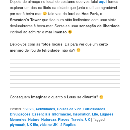
Depois do almoço no local do costume que vos falei
aqui
fomos
explorar um dos ex-libris da cidade que junta o util ao agradável
por ser à beira-mar
falo-vos do farol do
Hoe Park,
a
Smeaton’s Tower
que fica num sitio lindíssimo com uma vista
deslumbrante à beira-mar. Sente-se uma
sensação de liberdade
incrível ao admirar o
mar imenso
Deixo-vos com as
fotos locais
. Da para ver que um
certo
menino
delirou de
felicidade
, não da?
Conseguem
imaginar
o quanto o Louis se
divertiu
?
Posted in
2023
,
Actividades
,
Coisas da Vida
,
Curiosidades
,
Divulgaçōes
,
Essenciais
,
Informação
,
Inspiration
,
Life
,
Lugares
,
Memories
,
Nature
,
Natureza
,
Places
,
Travels
,
UK
|
Tagged
plymouth
,
UK life
,
vida no UK
|
2
Replies