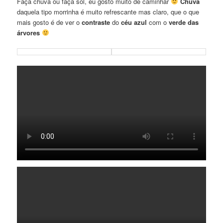
Faça chuva ou faça sol, eu gosto muito de caminhar
Chuva
daquela tipo morrinha é muito refrescante mas claro, que o que
mais gosto é de ver o
contraste
do
céu azul
com o
verde das
árvores