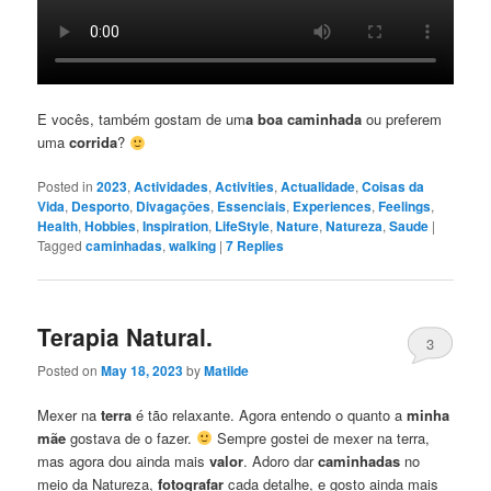
E vocês, também gostam de um
a boa caminhada
ou preferem
uma
corrida
?
Posted in
2023
,
Actividades
,
Activities
,
Actualidade
,
Coisas da
Vida
,
Desporto
,
Divagaçōes
,
Essenciais
,
Experiences
,
Feelings
,
Health
,
Hobbies
,
Inspiration
,
LifeStyle
,
Nature
,
Natureza
,
Saude
|
Tagged
caminhadas
,
walking
|
7
Replies
Terapia Natural.
3
Posted on
May 18, 2023
by
Matilde
Mexer na
terra
é tão relaxante. Agora entendo o quanto a
minha
mãe
gostava de o fazer.
Sempre gostei de mexer na terra,
mas agora dou ainda mais
valor
. Adoro dar
caminhadas
no
meio da Natureza,
fotografar
cada detalhe, e gosto ainda mais