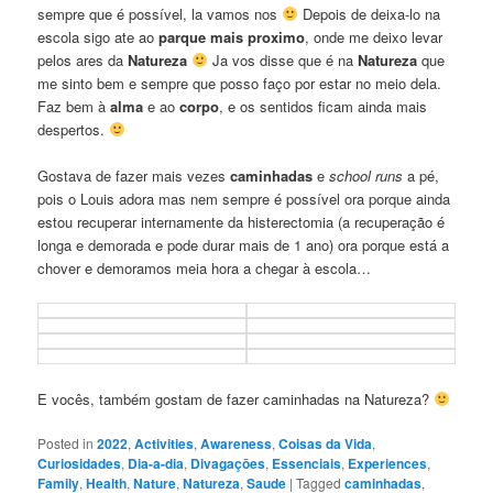
sempre que é possível, la vamos nos
Depois de deixa-lo na
escola sigo ate ao
parque mais proximo
, onde me deixo levar
pelos ares da
Natureza
Ja vos disse que é na
Natureza
que
me sinto bem e sempre que posso faço por estar no meio dela.
Faz bem à
alma
e ao
corpo
, e os sentidos ficam ainda mais
despertos.
Gostava de fazer mais vezes
caminhadas
e
school runs
a pé,
pois o Louis adora mas nem sempre é possível ora porque ainda
estou recuperar internamente da histerectomia (a recuperação é
longa e demorada e pode durar mais de 1 ano) ora porque está a
chover e demoramos meia hora a chegar à escola…
E vocês, também gostam de fazer caminhadas na Natureza?
Posted in
2022
,
Activities
,
Awareness
,
Coisas da Vida
,
Curiosidades
,
Dia-a-dia
,
Divagaçōes
,
Essenciais
,
Experiences
,
Family
,
Health
,
Nature
,
Natureza
,
Saude
|
Tagged
caminhadas
,