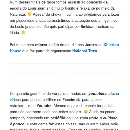
Num destes finais de tarde fomos assistir ao
concerto da
escola
do Louis num sitio muito bonito e relaxante no meio da
Natureza.
Apesar da chuva miudinha aproveitamos para fazer
um piquenique enquanto assistimos à actuação dos amiguinhos
do Louis ja que ele não quis participar por timidez… coisas da
idade.
Foi muito bom
relaxar
ao fim de um dia nos Jardins da
Killerton
House
que faz parte da organização
National Trust
.
Do que não gostei foi de ver pais armados em
youtubers
a
fazer
videos
para depois partilhar no
Facebook
, para ganhar
estrelas… e no
Youtube
. Mesmo depois da escola ter pedido
para não postarem nada nas redes sociais.
Ainda ha pouco
tempo foi apanhado um
pedófilo
aqui na zona (
todo o cuidado
é pouco
) e esta gente faz estas coisas, não querem saber, vale
tudo pelos likes e
visualizações
. Expõem os miúdos, dizem os