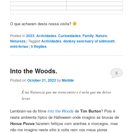
O que acharam desta nossa visita?
Posted in
2023
,
Actividades
,
Curiosidades
,
Family
,
Nature
,
Natureza
|
Tagged
Actividades
,
donkey sanctuary of sidmouth
,
mini-ferias
|
5
Replies
Into the Woods.
5
Posted on
October 21, 2022
by
Matilde
É na Natureza que me reencontro e é nela que me deixo
levar.
Lembram-se do filme
Into the Woods
de
Tim Burton
? Pois é
neste ambiente típico de Halloween onde imagino as bruxas de
Hocus Pocus
fazerem feitiços com aranhas e morcegos, mas
não me imagino neste sitio à noite nem nos meus piores