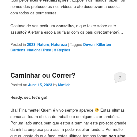
nomes dos professores nos videos e ate descrevem a escola
com todos os pormenores.
Gostava de vos pedir um
conselho
, o que fazer sobre este
assunto? Alertar a escola ou falar com os pais directamente?…
Posted in
2023
,
Nature
,
Natureza
|
Tagged
Devon
,
Killerton
Gardens
,
National Trust
|
3
Replies
Caminhar ou Correr?
7
Posted on
June 15, 2023
by
Matilde
Ready, set, let’s go!
Ufa! Finalmente! Quem é vivo sempre aparece
Estas ultimas
semanas foram cheias de trabalho e de algum lazer também…
Por um lado ainda bem que estou a terminar este projecto grande
da minha empresa para assim poder respirar fundo… Por muito
que eu goste do que faço, estes últimos tempos foram
non stop