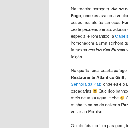
Na terceira paragem,
dia do 
Fogo
, onde estava uma venta
descemos ate às famosas
Fu
deste pequeno senão, adoramos
especial e romântico: a
Capela
homenagem a uma senhora que
famosos
cozido das Furnas
v
feição…
Na quarta-feira, quarta parag
Restaurante Atlantico Grill
,
Senhora da Paz
onde eu e o 
escadarias
Que rico banho
meio de tanta agua! Hehe
C
minha tivemos de deixar o
Par
voltar ao Paraiso.
Quinta-feira, quinta paragem,