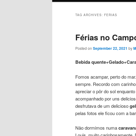
TAG ARCHIVES:
FERIAS
Férias no Camp
Posted on
September 22, 2021
by
M
Bebida quente+Gelado+Car
Fomos acampar, perto do mar. 
sempre. Recordo com carinho 
apreciar o pôr do sol enquan
acompanhado por uns delicios
desfrutava de um delicioso
ge
pelas fotos ele ficou com a bar
Não dormimos numa
caravan
Louis, muito carinhosamente. 