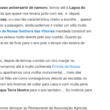
nosso aniversario de namoro
, fomos até à
Lagoa do
nia que quase nos levava junto com ela, e depois
rnas
, e o seu tão característico cheiro a enxofre… apesar
 a paisagem, ainda podemos ir visitar um sitio muito
 da Nossa Senhora das Vitorias
mandada construir em
 estava muito doente pelo seu marido. Quanto ao
ai ter de ficar para o ano pois o tempo não estava de
em, depois de termos comido um rico manjar no
 rumamos ate à muito conhecida
Ermida da Nossa
Lu apanhamos uma molha monumental… meio das
ca! Não sei como conseguimos descer as escadas no
om isto tivemos de voltar para casa e com muita pena
que Terra Nostra
para o ano também… So motivos para
 fomos almoçar ao Restaurante da Associação Agricola,