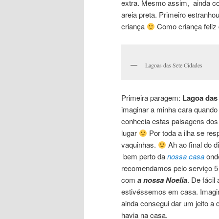
extra. Mesmo assim, ainda con
areia preta. Primeiro estranho
criança
Como criança feliz q
Lagoas das Sete Cidades
Primeira paragem:
Lagoa das
imaginar a minha cara quando 
conhecia estas paisagens dos l
lugar
Por toda a ilha se resp
vaquinhas.
Ah ao final do d
bem perto da
nossa casa
onde
recomendamos pelo serviço 5 
com
a nossa Noelia
. De fáci
estivéssemos em casa. Imagine
ainda consegui dar um jeito a
havia na casa.