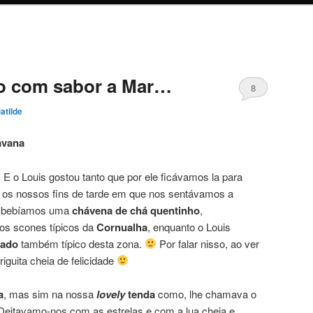
o com sabor a Mar…
8
atilde
avana
E o Louis gostou tanto que por ele ficávamos la para
os nossos fins de tarde em que nos sentávamos a
to bebíamos uma
chávena de chá quentinho
,
os scones típicos da
Cornualha
, enquanto o Louis
lado
também típico desta zona.
Por falar nisso, ao ver
riguita cheia de felicidade
a
, mas sim na nossa
lovely
tenda
como, lhe chamava o
Deitavamo-nos com as estrelas e com a lua cheia e