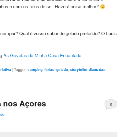
os e com os raios do sol. Haverá coisa melhor?
ampar? Qual é vosso sabor de gelado preferido? O Louis
og
As Gavetas da Minha Casa Encantada
.
riativa
|
Tagged
camping
,
ferias
,
gelado
,
storyteller dices das
s nos Açores
8
lde