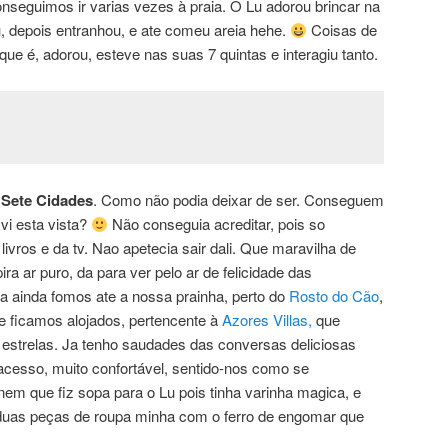
seguimos ir varias vezes à praia. O Lu adorou brincar na
u, depois entranhou, e ate comeu areia hehe.
Coisas de
ue é, adorou, esteve nas suas 7 quintas e interagiu tanto.
 Sete Cidades
. Como não podia deixar de ser. Conseguem
vi esta vista?
Não conseguia acreditar, pois so
ivros e da tv. Nao apetecia sair dali. Que maravilha de
ira ar puro, da para ver pelo ar de felicidade das
ia ainda fomos ate a nossa prainha, perto do
Rosto do Cão
,
 ficamos alojados, pertencente à
Azores Villas,
que
estrelas. Ja tenho saudades das conversas deliciosas
l acesso, muito confortável, sentido-nos como se
m que fiz sopa para o Lu pois tinha varinha magica, e
 duas peças de roupa minha com o ferro de engomar que