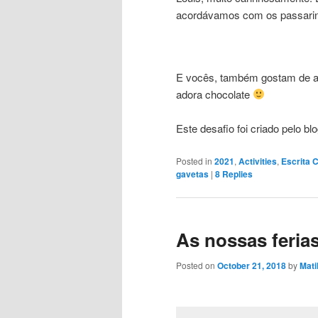
acordávamos com os passarinh
E vocês, também gostam de ac
adora chocolate
Este desafio foi criado pelo bl
Posted in
2021
,
Activities
,
Escrita C
gavetas
|
8
Replies
As nossas feria
Posted on
October 21, 2018
by
Mati