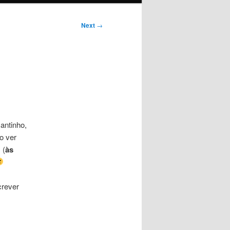
Next
→
antinho,
o ver
 (
às
rever