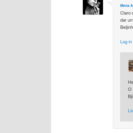
Mena A
Claro 
dar um
Beijin
Log in
He
O 
Bj
Lo