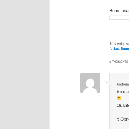
Boas feria
This entry w
ferias
,
Summ
6 THOUGHTS 
Andreia
Se é a
Quanto
r: Obr