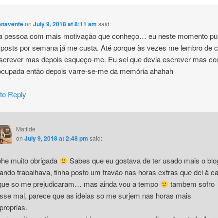
enavente
on
July 9, 2018 at 8:11 am
said:
 a pessoa com mais motivação que conheço… eu neste momento pub
 posts por semana já me custa. Até porque às vezes me lembro de 
escrever mas depois esqueço-me. Eu sei que devia escrever mas c
ocupada então depois varre-se-me da memória ahahah
 to Reply
Matilde
on
July 9, 2018 at 2:48 pm
said:
he muito obrigada
Sabes que eu gostava de ter usado mais o blo
ando trabalhava, tinha posto um travão nas horas extras que dei à c
que so me prejudicaram… mas ainda vou a tempo
tambem sofro
sse mal, parece que as ideias so me surjem nas horas mais
proprias.