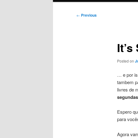
Post
←
Previous
navigation
It’
Posted on
J
… e por is
tambem pa
livres de
segundas,
Espero qu
para você
Agora vam