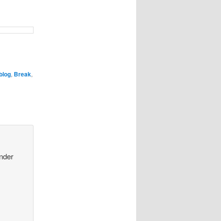
blog
,
Break
,
ender