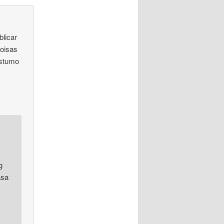
licar
coisas
ostumo
g
asa