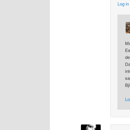
Log in
Mu
Es
de
Da
in
s
Bj
Lo