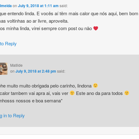
lmeida
on
July 9, 2018 at 1:11 am
said:
que entendo linda. E vocês aí têm mais calor que nós aqui, bem bom
as voltinhas ao ar livre, aproveita.
hos minha linda, virei sempre com post ou não
 to Reply
Matilde
on
July 9, 2018 at 2:48 pm
said:
he muito muito obrigada pelo carinho, lindona
calor tambem vai apra ai, vais ver
Este ano da para todos
inhosss nossos e boa semana*
g in to Reply