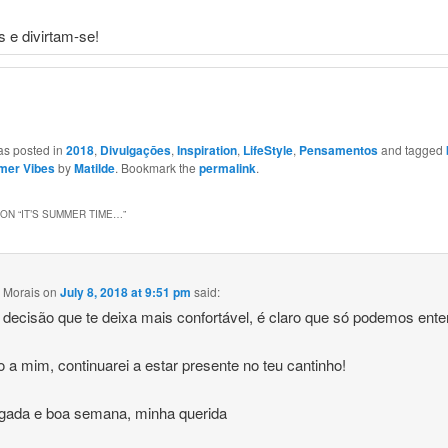
s e divirtam-se!
as posted in
2018
,
Divulgaçōes
,
Inspiration
,
LifeStyle
,
Pensamentos
and tagged
er Vibes
by
Matilde
. Bookmark the
permalink
.
ON “
IT’S SUMMER TIME…
”
 Morais
on
July 8, 2018 at 9:51 pm
said:
 decisão que te deixa mais confortável, é claro que só podemos ent
 a mim, continuarei a estar presente no teu cantinho!
igada e boa semana, minha querida