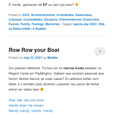
E vocês, gostavam de
EF
ou nem por isso?
Posted in
2023
,
Acontecimentos
,
Actividades
,
Awareness
,
Crianças
,
Curiosidades
,
Desporto
,
Entretenimento
,
Essenciais
,
Events
,
Family
,
Feelings
,
Memories
|
Tagged
sports day 2023
,
Vida
no Reino Unido
|
6
Replies
Row Row your Boat
3
Posted on
July 22, 2021
by
Matilde
Um passeio diferente. Fomos ver os
narrow boats
parados no
Regent Canal em Paddington. Sabiam que existem pessoas que
fazem destes barcos as suas casas? Eu adorava andar num
deles e o também pois durante o passeio nao parou de tentar
entrar em todos eles
Row, row, row your boat
Gently down the stream
Merrily merrily, merrily, merrily