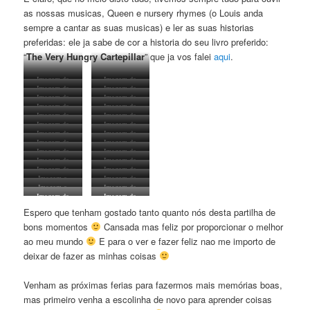
as nossas musicas, Queen e nursery rhymes (o Louis anda
sempre a cantar as suas musicas) e ler as suas historias
preferidas: ele ja sabe de cor a historia do seu livro preferido:
“
The Very Hungry Cartepillar
” que ja vos falei
aqui
.
Imagem da
Imagem da
Imagem da
Imagem da
minha autoria –
minha autoria –
Imagem da
Imagem da
minha autoria –
minha autoria –
shopping day
Happiness has
Imagem da
Imagem da
minha autoria –
minha autoria –
fun day
playground
a face
Imagem da
Imagem da
minha autoria –
minha autoria –
a king in his
weeeeee
Imagem da
Imagem da
minha autoria –
minha autoria –
a king in his
painting time
castle
Imagem da
Imagem da
minha autoria –
minha autoria –
adoro puzzles
movie time
castle
Imagem da
Imagem da
minha autoria –
minha autoria –
Shopping time
let’s go
Imagem da
Imagem da
minha autoria –
minha autoria –
baking time
nham nham
shopping
Imagem da
Imagem da
minha autoria –
minha autoria –
temos chef
mix mix mix
Imagem da
Imagem da
minha autoria –
minha autoria –
i love trains
red bus
Imagem a
Imagem da
minha autoria –
minha autoria –
Hey Duggee
Hey Duggee
Imagem a
Imagem da
minha autoria –
minha autoria –
bye bye
adoro comer
Imagem da
Imagem da
minha autoria –
minha autoria –
a smile a day
an apple a day
Duggee
minha autoria –
minha autoria –
what’s up doc?
i love watching
Espero que tenham gostado tanto quanto nós desta partilha de
keeps the
it’s lunch time
nham nham
the trains
doctor away
bons momentos
Cansada mas feliz por proporcionar o melhor
ao meu mundo
E para o ver e fazer feliz nao me importo de
deixar de fazer as minhas coisas
Venham as próximas ferias para fazermos mais memórias boas,
mas primeiro venha a escolinha de novo para aprender coisas