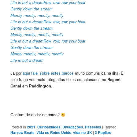
Life is but a dreamRow, row, row your boat
Gently down the stream
Merrily merrily, merrily, merrily
Life is but a dreamRow, row, row your boat
Gently down the stream
Merrily merrily, merrily, merrily
Life is but a dreamRow, row, row your boat
Gently down the stream
Merrily merrily, merrily, merrily
Life is but a dream
Ja por
aqui falei sobre estes barcos
muito comuns ca na ilha. E
hoje trago-vos mais fotografias deles estacionados no
Regent
Canal
em
Paddington
.
Gostam de andar de barco?
Posted in
2021
,
Curiosidades
,
Divagaçōes
,
Passeios
|
Tagged
Narrow Boats
,
Vida no Reino Unido
,
vida no UK
|
3
Replies