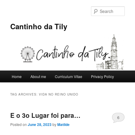
Skip
Skip
to
to
Sear
primary
secondary
content
content
Cantinho da Tily
Main
Home
About me
Curriculum Vitae
Privacy Policy
menu
TAG ARCHIVES:
VIDA NO REINO UNIDO
E o 3o Lugar foi para…
6
Posted on
June 28, 2023
by
Matilde