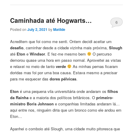
Caminhada até Hogwarts…
6
Posted on
July 2, 2021
by
Matilde
Acreditem que foi como me senti. Ontem decidi aceitar um
desafio
, caminhar desde a cidade vizinha mais próxima,
Slough
até
Eton
e
Windsor
. E fez-me mesmo bem
O percurso
demorou quase uma hora em passo normal. Aproveitei as vistas
e relaxei no meio de tanto
verde
As minhas pernas ficaram
doridas mas foi por uma boa causa. Estava mesmo a precisar
para me esquecer das
dores pélvicas
.
Eton
é uma pequena vila universitária onde andaram os
filhos
da Rainha
e a maioria dos políticos britânicos. O
primeiro-
ministro Boris Johnson
e companhias limitadas andaram lá…
aqui entre nos, ninguém diria que um bronco como ele andou em
Eton…
Apanhei o comboio até Slough, uma cidade muito pitoresca que