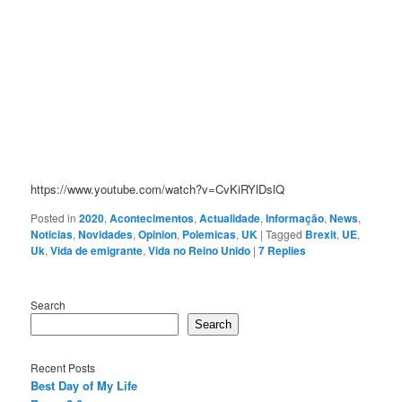
https://www.youtube.com/watch?v=CvKiRYlDslQ
Posted in
2020
,
Acontecimentos
,
Actualidade
,
Informação
,
News
,
Noticias
,
Novidades
,
Opinion
,
Polemicas
,
UK
|
Tagged
Brexit
,
UE
,
Uk
,
Vida de emigrante
,
Vida no Reino Unido
|
7
Replies
Search
Search
Recent Posts
Best Day of My Life