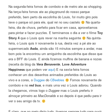
Na segunda-feira fomos de comboio e de metro ate ao shopping.
Na terça-feira fomos ate ao playground do nosso parque
preferido, bem perto da escolinha do Louis, foi muito giro pois
teve o parque só para ele, qual rei no seu castelo
Na quarta-
feira, dia de chuva, perfeito para ficar em casa, aproveitamos
para pintar e fazer puzzles. E terminamos o dia a ver o filme
Toy
Story 4
que o Louis quis rever na manha seguinte
Na quinta-
feira, o Louis quis ir novamente à rua, desta vez a pé ate ao
supermercado
Asda
, ainda são 15 minutos sempre a andar, mas
bom pois la encontrou um amiguinho da escolinha que disse que
era o BFF do Louis. E ainda fizemos muffins de banana e nozes
(receita do blog da
Vera Benavente
,
Love Adventure
Happiness
que podem ver
aqui
) E na sexta-feira fomos
conhecer um dos desenhos animados preferidos do Louis ao
vivo e a cores, o
Duggee
do
CBeebies
Fomos novamente de
comboio e no
red bus
, e mais uma vez o Louis adorou. Quando
la chegamos, vimos logo o
Duggee
mas o Louis preferiu ir
almoçar primeiro ao
MacDonalds
e so depois é que pediu para ir
ver o seu amigo da tv.
E claro, que no meio disto tudo, tivemos sempre tudo para ouvir