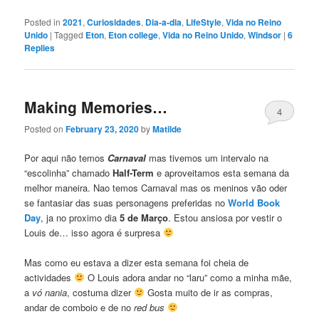
Posted in
2021
,
Curiosidades
,
Dia-a-dia
,
LifeStyle
,
Vida no Reino
Unido
|
Tagged
Eton
,
Eton college
,
Vida no Reino Unido
,
Windsor
|
6
Replies
Making Memories…
4
Posted on
February 23, 2020
by
Matilde
Por aqui não temos
Carnaval
mas tivemos um intervalo na
“escolinha” chamado
Half-Term
e aproveitamos esta semana da
melhor maneira. Nao temos Carnaval mas os meninos vão oder
se fantasiar das suas personagens preferidas no
World Book
Day
, ja no proximo dia
5 de Março
. Estou ansiosa por vestir o
Louis de… isso agora é surpresa
Mas como eu estava a dizer esta semana foi cheia de
actividades
O Louis adora andar no “laru” como a minha mãe,
a
vó nania
, costuma dizer
Gosta muito de ir as compras,
andar de comboio e de no
red bus