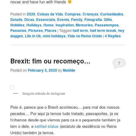
novas and have fun with friends
Posted in
2020
,
Coisas da Vida
,
Compras
,
Crianças
,
Curiosidades
,
Details
,
Dicas
,
Essenciais
,
Events
,
Family
,
Fotografia
,
Gifts
,
Hobbies
,
Holidays
,
Home
,
Inspiration
,
Memories
,
Passatempos
,
Passeios
,
Pictures
,
Places
|
Tagged
half term
,
half term break
,
hey
duggee
,
Life in Uk
,
mini holidays
,
Vida no Reino Unido
|
4
Replies
Brexit: fim ou recomeço…
7
Posted on
February 3, 2020
by
Matilde
Imagem retirada do instagram
Pois é, parece que o Brexit aconteceu… para mal dos nossos
pecados… Por aqui ja temos tudo tratado, passaportes, ja os
tínhamos desde que viemos para ca e o pequenote também ja
tem o dele, e
settled status
(
estatuto de residência
no Reino
Unido) também ja temos.