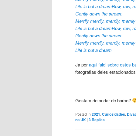
Life is but a dreamRow, row, r
Gently down the stream
Merrily merrily, merrily, merrily
Life is but a dreamRow, row, r
Gently down the stream
Merrily merrily, merrily, merrily
Life is but a dream
Ja por
aqui falei sobre estes b
fotografias deles estacionado
Gostam de andar de barco?
Posted in
2021
,
Curiosidades
,
Diva
no UK
|
3
Replies