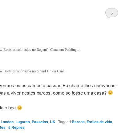
5
w Boats estacionados no Regent’s Canal em Paddington
ow Boats estacionados no Grand Union Canal
e vermos estes barcos a passar. Eu chamo-lhes caravanas-
as a viver nestes barcos, como se fosse uma casa?
da e boa
,
London
,
Lugares
,
Passeios
,
UK
|
Tagged
Barcos
,
Estilos de vida
,
tes
|
5
Replies