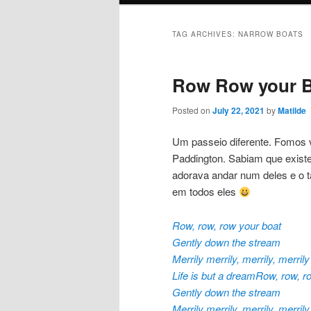
TAG ARCHIVES:
NARROW BOATS
Row Row your 
Posted on
July 22, 2021
by
Matilde
Um passeio diferente. Fomos 
Paddington. Sabiam que exis
adorava andar num deles e o t
em todos eles
Row, row, row your boat
Gently down the stream
Merrily merrily, merrily, merrily
Life is but a dreamRow, row, r
Gently down the stream
Merrily merrily, merrily, merrily