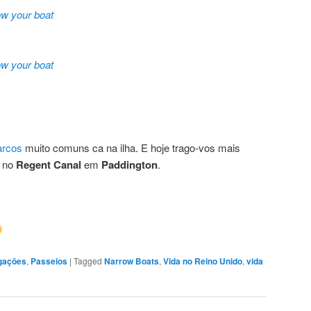
ow your boat
ow your boat
arcos
muito comuns ca na ilha. E hoje trago-vos mais
s no
Regent Canal
em
Paddington
.
gaçōes
,
Passeios
|
Tagged
Narrow Boats
,
Vida no Reino Unido
,
vida