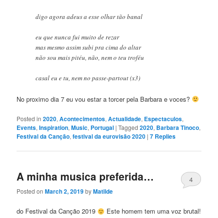
digo agora adeus a esse olhar tão banal
eu que nunca fui muito de rezar
mas mesmo assim subi pra cima do altar
não sou mais pitéu, não, nem o teu troféu
casal eu e tu, nem no passe-partout (x3)
No proximo dia 7 eu vou estar a torcer pela Barbara e voces?
Posted in
2020
,
Acontecimentos
,
Actualidade
,
Espectaculos
,
Events
,
Inspiration
,
Music
,
Portugal
|
Tagged
2020
,
Barbara Tinoco
,
Festival da Canção
,
festival da eurovisão 2020
|
7
Replies
A minha musica preferida…
4
Posted on
March 2, 2019
by
Matilde
do Festival da Canção 2019
Este homem tem uma voz brutal!