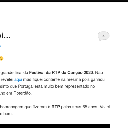
oi…
4
e
grande final do
Festival da RTP da Canção 2020
. Não
revelei
aqui
mas fiquei contente na mesma pois ganhou
sinto que Portugal está muito bem representado no
ano em Roterdão.
da homenagem que fizeram à
RTP
pelos seus 65 anos. Voltei
mo bem.