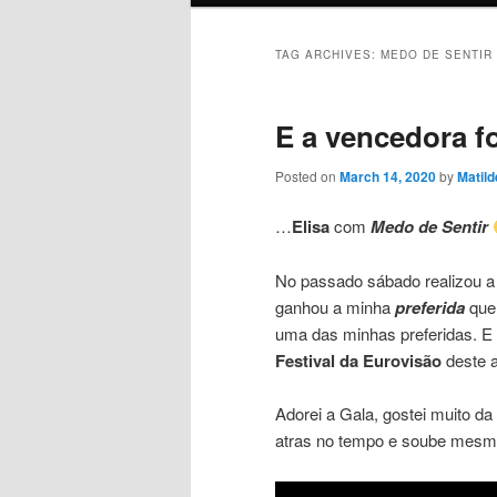
TAG ARCHIVES:
MEDO DE SENTIR
E a vencedora f
Posted on
March 14, 2020
by
Matild
…
Elisa
com
Medo de Sentir
No passado sábado realizou a 
ganhou a minha
preferida
que 
uma das minhas preferidas. E 
Festival da Eurovisão
deste 
Adorei a Gala, gostei muito 
atras no tempo e soube mes