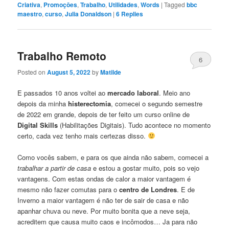
Criativa
,
Promoçōes
,
Trabalho
,
Utilidades
,
Words
|
Tagged
bbc
maestro
,
curso
,
Julia Donaldson
|
6
Replies
Trabalho Remoto
6
Posted on
August 5, 2022
by
Matilde
E passados 10 anos voltei ao
mercado laboral
. Meio ano
depois da minha
histerectomia
, comecei o segundo semestre
de 2022 em grande, depois de ter feito um curso online de
Digital Skills
(Habilitações Digitais). Tudo acontece no momento
certo, cada vez tenho mais certezas disso.
Como vocês sabem, e para os que ainda não sabem, comecei a
trabalhar a partir de casa
e estou a gostar muito, pois so vejo
vantagens. Com estas ondas de calor a maior vantagem é
mesmo não fazer comutas para o
centro de Londres
. E de
Inverno a maior vantagem é não ter de sair de casa e não
apanhar chuva ou neve. Por muito bonita que a neve seja,
acreditem que causa muito caos e incômodos… Ja para não