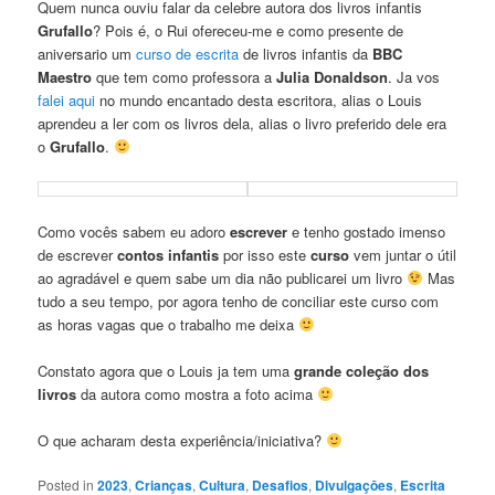
Quem nunca ouviu falar da celebre autora dos livros infantis
Grufallo
? Pois é, o Rui ofereceu-me e como presente de
aniversario um
curso de escrita
de livros infantis da
BBC
Maestro
que tem como professora a
Julia Donaldson
. Ja vos
falei aqui
no mundo encantado desta escritora, alias o Louis
aprendeu a ler com os livros dela, alias o livro preferido dele era
o
Grufallo
.
Como vocês sabem eu adoro
escrever
e tenho gostado imenso
de escrever
contos infantis
por isso este
curso
vem juntar o útil
ao agradável e quem sabe um dia não publicarei um livro
Mas
tudo a seu tempo, por agora tenho de conciliar este curso com
as horas vagas que o trabalho me deixa
Constato agora que o Louis ja tem uma
grande coleção dos
livros
da autora como mostra a foto acima
O que acharam desta experiência/iniciativa?
Posted in
2023
,
Crianças
,
Cultura
,
Desafios
,
Divulgaçōes
,
Escrita