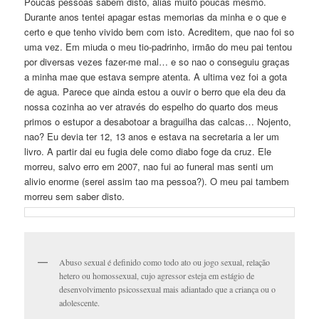
Poucas pessoas sabem disto, alias muito poucas mesmo.
Durante anos tentei apagar estas memorias da minha e o que e
certo e que tenho vivido bem com isto. Acreditem, que nao foi so
uma vez. Em miuda o meu tio-padrinho, irmão do meu pai tentou
por diversas vezes fazer-me mal… e so nao o conseguiu graças
a minha mae que estava sempre atenta. A ultima vez foi a gota
de agua. Parece que ainda estou a ouvir o berro que ela deu da
nossa cozinha ao ver através do espelho do quarto dos meus
primos o estupor a desabotoar a braguilha das calcas… Nojento,
nao? Eu devia ter 12, 13 anos e estava na secretaria a ler um
livro. A partir dai eu fugia dele como diabo foge da cruz. Ele
morreu, salvo erro em 2007, nao fui ao funeral mas senti um
alivio enorme (serei assim tao ma pessoa?). O meu pai tambem
morreu sem saber disto.
Abuso sexual é definido como todo ato ou jogo sexual, relação
hetero ou homossexual, cujo agressor esteja em estágio de
desenvolvimento psicossexual mais adiantado que a criança ou o
adolescente.