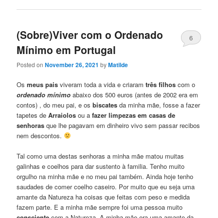
(Sobre)Viver com o Ordenado
6
Mínimo em Portugal
Posted on
November 26, 2021
by
Matilde
Os
meus pais
viveram toda a vida e criaram
três filhos
com o
ordenado mínimo
abaixo dos 500 euros (antes de 2002 era em
contos) , do meu pai, e os
biscates
da minha mãe, fosse a fazer
tapetes de
Arraiolos
ou a
fazer limpezas em casas de
senhoras
que lhe pagavam em dinheiro vivo sem passar recibos
nem descontos.
Tal como uma destas senhoras a minha mãe matou muitas
galinhas e coelhos para dar sustento à familia. Tenho muito
orgulho na minha mãe e no meu pai também. Ainda hoje tenho
saudades de comer coelho caseiro. Por muito que eu seja uma
amante da Natureza ha coisas que feitas com peso e medida
fazem parte. E a minha mãe sempre foi uma pessoa muito
consciente
com a Natureza. A minha mãe era uma amante da