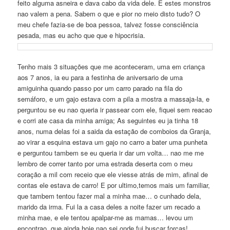
feito alguma asneira e dava cabo da vida dele. E estes monstros
nao valem a pena. Sabem o que e pior no meio disto tudo? O
meu chefe fazia-se de boa pessoa, talvez fosse consciência
pesada, mas eu acho que que e hipocrisia.
Tenho mais 3 situações que me aconteceram, uma em criança
aos 7 anos, ia eu para a festinha de aniversario de uma
amiguinha quando passo por um carro parado na fila do
semáforo, e um gajo estava com a pila a mostra a massaja-la, e
perguntou se eu nao queria ir passear com ele, fiquei sem reacao
e corri ate casa da minha amiga; As seguintes eu ja tinha 18
anos, numa delas foi a saida da estação de comboios da Granja,
ao virar a esquina estava um gajo no carro a bater uma punheta
e perguntou tambem se eu queria ir dar um volta… nao me me
lembro de correr tanto por uma estrada deserta com o meu
coração a mil com receio que ele viesse atrás de mim, afinal de
contas ele estava de carro! E por ultimo,temos mais um familiar,
que tambem tentou fazer mal a minha mae… o cunhado dela,
marido da irma. Fui la a casa deles a noite fazer um recado a
minha mae, e ele tentou apalpar-me as mamas… levou um
encontrao, que ainda hoje nao sei onde fui buscar forças!