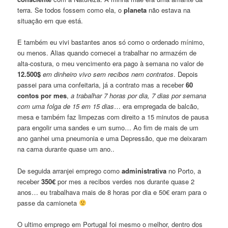
terra. Se todos fossem como ela, o
planeta
não estava na
situação em que está.
E também eu vivi bastantes anos só como o ordenado mínimo,
ou menos. Alias quando comecei a trabalhar no armazém de
alta-costura, o meu vencimento era pago à semana no valor de
12.500$
em dinheiro vivo sem recibos nem contratos
. Depois
passei para uma confeitaria, já a contrato mas a receber
60
contos por mes
,
a trabalhar 7 horas por dia, 7 dias por semana
com uma folga de 15 em 15 dias
… era empregada de balcão,
mesa e também faz limpezas com direito a 15 minutos de pausa
para engolir uma sandes e um sumo… Ao fim de mais de um
ano ganhei uma pneumonia e uma Depressão, que me deixaram
na cama durante quase um ano..
De seguida arranjei emprego como
administrativa
no Porto, a
receber
350€
por mes a recibos verdes nos durante quase 2
anos… eu trabalhava mais de 8 horas por dia e 50€ eram para o
passe da camioneta
O ultimo emprego em Portugal foi mesmo o melhor, dentro dos