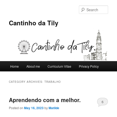
Skip
Skip
to
to
Sear
primary
secondary
content
content
Cantinho da Tily
Main
Home
About me
Curriculum Vitae
Privacy Policy
menu
CATEGORY ARCHIVES:
TRABALHO
Aprendendo com a melhor.
6
Posted on
May 16, 2023
by
Matilde