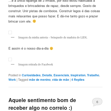
…e a única rapariga de 3 irmãos, por isso estou habituada a
brinquedos e brincadeiras de rapaz, desde sempre. Gosto de
construir. Unir pistas de comboios. Construir legos é das coisas
mais relaxantes que posso fazer. E dá-me tanto gozo e prazer
brincar com ele.
Imagem da minha autoria – brinquedo de madeira do LIDL
E assim é o nosso dia-a-dia
Imagem retirada do Facebook
Posted in
Curiosidades
,
Details
,
Essenciais
,
Inspiration
,
Trabalho
,
Work
|
Tagged
mãe de menino
,
vida de mãe
|
4
Replies
Aquele sentimento bom de
6
receber algo no correio :)