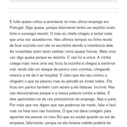
E tudo quase voltou a acontecer no meu ultimo emprego em
Portugal. Digo quase, porque felizmente tenho um espirito muito
forte e consegui resistir. O meu ex chefe chegou a tentar mais
que uma vez assediar-me. Nos ultimos tempos eu tinha receio
de ficar sozinha com ele no escritório devido a insistência dele.
As investidas eram tanto verbais como quase físicas. Mais uma
vez digo quase porque eu resistia. E nao fui a unica. A minha
colega mais nova uma vez ficou la sozinha e chegou a sentir-se
mal, tendo tido um ataque de panico com vomitos, chegando
mesmo a ter de ir ao hospital. E claro que ela nao contou a
ninguém o que se passou mas eu percebi os sinais todos. Ele
ficou em panico também com receio q ela falasse. Incrível. Nos
nao denunciamos porque e a nossa palavra contra a deles. E
eles aproveitam-se de nos precisarmos do emprego. Nao e justo.
Por mais que nos digam que nao podemos ter medo, falar e facil
mas na hora isso nao funciona. O que me dava coragem para
aguentar era pensar no meu Rui que so soube quando eu sai da
empresa, felizmente, porque se ele tivesse sabido poderia ter