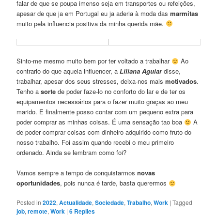
falar de que se poupa imenso seja em transportes ou refeições,
apesar de que ja em Portugal eu ja aderia à moda das
marmitas
muito pela influencia positiva da minha querida mãe.
Sinto-me mesmo muito bem por ter voltado a trabalhar
Ao
contrario do que aquela influencer, a
Liliana Aguiar
disse,
trabalhar, apesar dos seus stresses, deixa-nos mais
motivados
.
Tenho a
sorte
de poder faze-lo no conforto do lar e de ter os
equipamentos necessários para o fazer muito graças ao meu
marido. E finalmente posso contar com um pequeno extra para
poder comprar as minhas coisas. É uma sensação tao boa
A
de poder comprar coisas com dinheiro adquirido como fruto do
nosso trabalho. Foi assim quando recebi o meu primeiro
ordenado. Ainda se lembram como foi?
Vamos sempre a tempo de conquistarmos
novas
oportunidades
, pois nunca é tarde, basta querermos
Posted in
2022
,
Actualidade
,
Sociedade
,
Trabalho
,
Work
|
Tagged
job
,
remote
,
Work
|
6
Replies