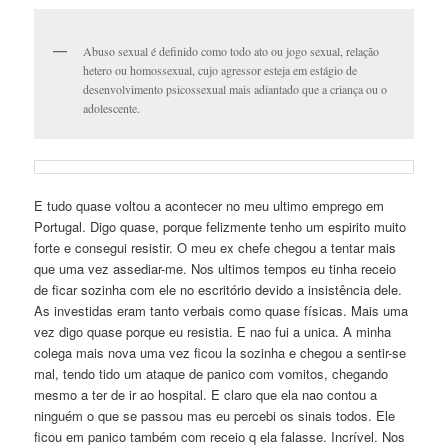
Abuso sexual é definido como todo ato ou jogo sexual, relação
hetero ou homossexual, cujo agressor esteja em estágio de
desenvolvimento psicossexual mais adiantado que a criança ou o
adolescente.
E tudo quase voltou a acontecer no meu ultimo emprego em
Portugal. Digo quase, porque felizmente tenho um espirito muito
forte e consegui resistir. O meu ex chefe chegou a tentar mais
que uma vez assediar-me. Nos ultimos tempos eu tinha receio
de ficar sozinha com ele no escritório devido a insistência dele.
As investidas eram tanto verbais como quase físicas. Mais uma
vez digo quase porque eu resistia. E nao fui a unica. A minha
colega mais nova uma vez ficou la sozinha e chegou a sentir-se
mal, tendo tido um ataque de panico com vomitos, chegando
mesmo a ter de ir ao hospital. E claro que ela nao contou a
ninguém o que se passou mas eu percebi os sinais todos. Ele
ficou em panico também com receio q ela falasse. Incrível. Nos