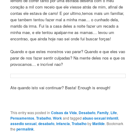
lembro de correr tanto por uma estrada deserta com o meu
coração a mil com receio que ele viesse atrás de mim, afinal de
contas ele estava de carro! E por ultimo,temos mais um familiar,
que tambem tentou fazer mal a minha mae… o cunhado dela,
marido da irma. Fui la a casa deles a noite fazer um recado a
minha mae, e ele tentou apalpar-me as mamas… levou um
encontrao, que ainda hoje nao sei onde fui buscar forças!
Quando e que estes monstros vao parar? Quando e que eles vao
parar de nos fazer sentir culpadas? Na mente deles nos e que os
provocamos… e incrível nao?
Ate quando isto vai continuar? Basta! Enough is enough!
This entry was posted in
Coisas da Vida
,
Desabafo
,
Family
,
Life
,
Pensamentos
,
Trabalho
,
Work
and tagged
abuso sexual infantil
,
assedio sexual
,
desabafo
,
infancia
,
Trabalho
by
Matilde
. Bookmark
the
permalink
.