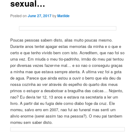
sexual…
Posted on
June 27, 2017
by
Matilde
Poucas pessoas sabem disto, alias muito poucas mesmo.
Durante anos tentei apagar estas memorias da minha e o que e
certo e que tenho vivido bem com isto. Acreditem, que nao foi so
uma vez. Em miuda o meu tio-padrinho, irmão do meu pai tentou
por diversas vezes fazer-me mal… e so nao o conseguiu graças
a minha mae que estava sempre atenta. A ultima vez foi a gota
de agua. Parece que ainda estou a ouvir o berro que ela deu da
nossa cozinha ao ver através do espelho do quarto dos meus
primos o estupor a desabotoar a braguilha das calcas… Nojento,
nao? Eu devia ter 12, 13 anos e estava na secretaria a ler um
livro. A partir dai eu fugia dele como diabo foge da cruz. Ele
morreu, salvo erro em 2007, nao fui ao funeral mas senti um
alivio enorme (serei assim tao ma pessoa?). O meu pai tambem
morreu sem saber disto.