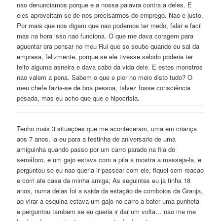
nao denunciamos porque e a nossa palavra contra a deles. E
eles aproveitam-se de nos precisarmos do emprego. Nao e justo.
Por mais que nos digam que nao podemos ter medo, falar e facil
mas na hora isso nao funciona. O que me dava coragem para
aguentar era pensar no meu Rui que so soube quando eu sai da
empresa, felizmente, porque se ele tivesse sabido poderia ter
feito alguma asneira e dava cabo da vida dele. E estes monstros
nao valem a pena. Sabem o que e pior no meio disto tudo? O
meu chefe fazia-se de boa pessoa, talvez fosse consciência
pesada, mas eu acho que que e hipocrisia.
Tenho mais 3 situações que me aconteceram, uma em criança
aos 7 anos, ia eu para a festinha de aniversario de uma
amiguinha quando passo por um carro parado na fila do
semáforo, e um gajo estava com a pila a mostra a massaja-la, e
perguntou se eu nao queria ir passear com ele, fiquei sem reacao
e corri ate casa da minha amiga; As seguintes eu ja tinha 18
anos, numa delas foi a saida da estação de comboios da Granja,
ao virar a esquina estava um gajo no carro a bater uma punheta
e perguntou tambem se eu queria ir dar um volta… nao me me