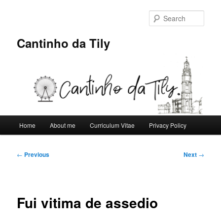
Skip
to
Sear
primary
content
Cantinho da Tily
Main
Home
About me
Curriculum Vitae
Privacy Policy
menu
Post
←
Previous
Next
→
navigation
Fui vitima de assedio