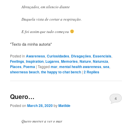
Abraçados, em silencio diante
Daquela vista de cortar a respiração.
E foi assim que tudo começou
*Texto da minha autoria*
Posted in
Awareness
,
Curiosidades
,
Divagaçōes
,
Essenciais
,
Feelings
,
Inspiration
,
Lugares
,
Memories
,
Nature
,
Natureza
,
Places
,
Poema
|
Tagged
mar
,
mental health awareness
,
sea
,
sheerness beach
,
the happy to chat bench
|
2
Replies
Quero…
4
Posted on
March 28, 2020
by
Matilde
Quero morrer a ver o mar