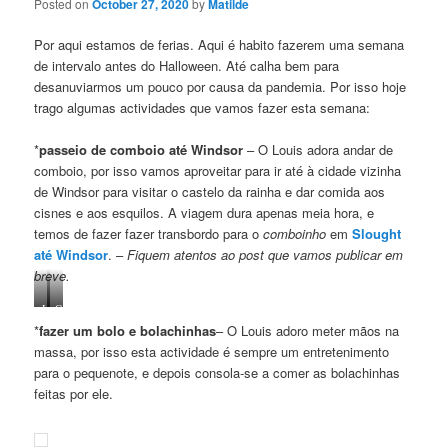
Posted on
October 27, 2020
by
Matilde
Por aqui estamos de ferias. Aqui é habito fazerem uma semana
de intervalo antes do Halloween. Até calha bem para
desanuviarmos um pouco por causa da pandemia. Por isso hoje
trago algumas actividades que vamos fazer esta semana:
*
passeio de comboio até Windsor
– O Louis adora andar de
comboio, por isso vamos aproveitar para ir até à cidade vizinha
de Windsor para visitar o castelo da rainha e dar comida aos
cisnes e aos esquilos. A viagem dura apenas meia hora, e
temos de fazer fazer transbordo para o
comboinho
em
Slought
até Windsor
. –
Fiquem atentos ao post que vamos publicar em
breve.
Imagem
Comboinho
da
*
fazer um bolo e bolachinhas
– O Louis adoro meter mãos na
minha
massa, por isso esta actividade é sempre um entretenimento
autoria
para o pequenote, e depois consola-se a comer as bolachinhas
–
Windsor
feitas por ele.
Castle