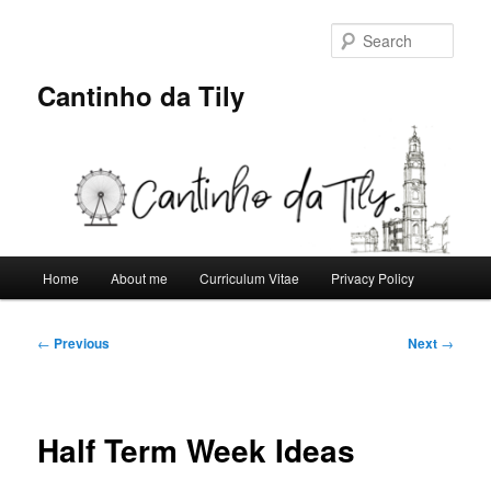
Skip
to
Sear
primary
content
Cantinho da Tily
Main
Home
About me
Curriculum Vitae
Privacy Policy
menu
Post
←
Previous
Next
→
navigation
Half Term Week Ideas