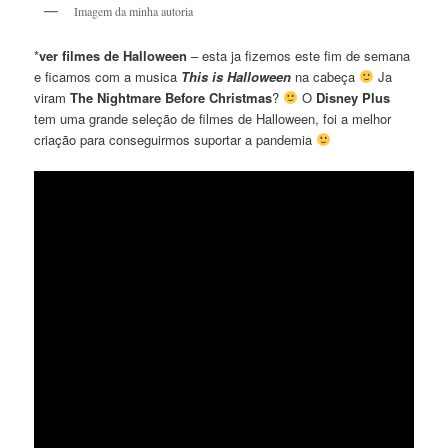
Imagem da minha autoria
*
ver filmes de Halloween
– esta ja fizemos este fim de semana
e ficamos com a musica
This is Halloween
na cabeça
Ja
viram
The Nightmare Before Christmas
?
O
Disney Plus
tem uma grande seleção de filmes de Halloween, foi a melhor
criação para conseguirmos suportar a pandemia