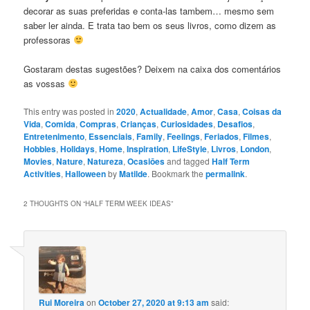
decorar as suas preferidas e conta-las tambem… mesmo sem
saber ler ainda. E trata tao bem os seus livros, como dizem as
professoras
Gostaram destas sugestões? Deixem na caixa dos comentários
as vossas
This entry was posted in
2020
,
Actualidade
,
Amor
,
Casa
,
Coisas da
Vida
,
Comida
,
Compras
,
Crianças
,
Curiosidades
,
Desafios
,
Entretenimento
,
Essenciais
,
Family
,
Feelings
,
Feriados
,
Filmes
,
Hobbies
,
Holidays
,
Home
,
Inspiration
,
LifeStyle
,
Livros
,
London
,
Movies
,
Nature
,
Natureza
,
Ocasiōes
and tagged
Half Term
Activities
,
Halloween
by
Matilde
. Bookmark the
permalink
.
2 THOUGHTS ON “
HALF TERM WEEK IDEAS
”
Rui Moreira
on
October 27, 2020 at 9:13 am
said: