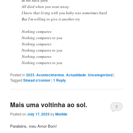
In the back yard
All died when you went away
I know that living with you baby was sometimes hard
But I’m willing to give it another try
Nothing compares
Nothing compares to you
Nothing compares
Nothing compares to you
Nothing compares
Nothing compares to you
Posted in
2023
,
Acontecimentos
,
Actualidade
,
Uncategorized
|
Tagged
Sinead o'connor
|
1
Reply
Mais uma voltinha ao sol.
7
Posted on
July 17, 2023
by
Matilde
Parabéns, meu Amor Bom!