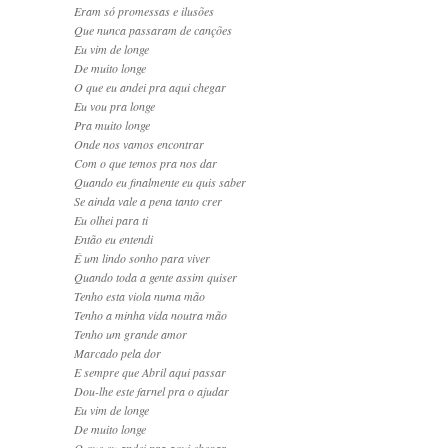
Eram só promessas e ilusões
Que nunca passaram de canções
Eu vim de longe
De muito longe
O que eu andei pra aqui chegar
Eu vou pra longe
Pra muito longe
Onde nos vamos encontrar
Com o que temos pra nos dar
Quando eu finalmente eu quis saber
Se ainda vale a pena tanto crer
Eu olhei para ti
Então eu entendi
É um lindo sonho para viver
Quando toda a gente assim quiser
Tenho esta viola numa mão
Tenho a minha vida noutra mão
Tenho um grande amor
Marcado pela dor
E sempre que Abril aqui passar
Dou-lhe este farnel pra o ajudar
Eu vim de longe
De muito longe
O que eu andei pra aqui chegar