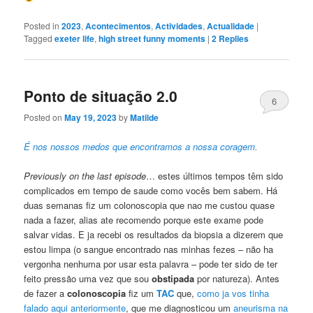
Posted in
2023
,
Acontecimentos
,
Actividades
,
Actualidade
|
Tagged
exeter life
,
high street funny moments
|
2
Replies
Ponto de situação 2.0
6
Posted on
May 19, 2023
by
Matilde
É nos nossos medos que encontramos a nossa coragem.
Previously on the last episode
… estes últimos tempos têm sido
complicados em tempo de saude como vocês bem sabem. Há
duas semanas fiz um colonoscopia que nao me custou quase
nada a fazer, alias ate recomendo porque este exame pode
salvar vidas. E ja recebi os resultados da biopsia a dizerem que
estou limpa (o sangue encontrado nas minhas fezes – não ha
vergonha nenhuma por usar esta palavra – pode ter sido de ter
feito pressão uma vez que sou
obstipada
por natureza). Antes
de fazer a
colonoscopia
fiz um
TAC
que,
como ja vos tinha
falado aqui anteriormente
, que me diagnosticou um
aneurisma na