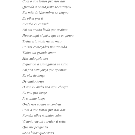
Com o que temos pra nos dar
Quando a nossa festa se estragou
E o mês de Novembro se vingou
Eu olhei pra ti
E então eu entendi
Foi um sonho lindo que acabou
Houve aqui alguém que se enganou
Tinha esta viola numa mão
Coisas começadas noutra mão
Tinha um grande amor
Marcado pela dor
E quando a espingarda se virou
Foi pra esta força que apontou
Eu vim de longe
De muito longe
O que eu andei pra aqui chegar
Eu vou pra longe
Pra muito longe
Onde nos vamos encontrar
Com o que temos pra nos dar
E então olhei à minha volta
Vi tanta mentira andar à solta
Que me perguntei
Se os hinos que cantei