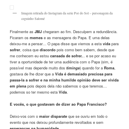
Imagem retirada do Instagram da serie Por do Sol – personagem da
ceguinho Salomé
Finalmente as
JMJ
chegaram ao fim. Desculpem a redundância.
Ficaram os
memes
e as mensagens do Papa. E uma delas
deixou-me a pensar… O papa disse que viemos a esta
vida
para
sofrer
, coisa que
discordo
pois como bem sabem, desde que
me conhecem eu estou
cansada de sofrer.
.. e se por acaso eu
tiver a oportunidade de ter uma audiência com o Papa (sim, é
possível mas depende muito dos
timings
) quando for a
Roma
,
gostava de lhe dizer que a
Vida é demasiado preciosa para
passa-la a sofrer e na minha humilde opinião deve ser vivida
em plena
pois depois dela não sabemos o que teremos…
podemos so ter mesmo esta
Vida
.
E vocês, o que gostavam de dizer ao Papa Francisco?
Deixo-vos com o
maior disparate
que se ouviu em todo o
evento que nos deixou profundamente revoltados e sem
esperanças na humanidade
…