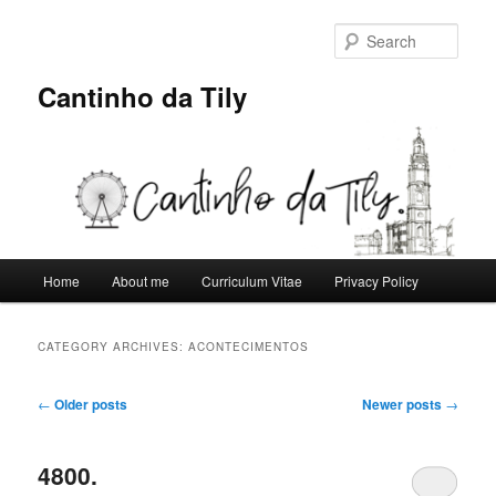
Skip
Skip
to
to
Sear
primary
secondary
content
content
Cantinho da Tily
Main
Home
About me
Curriculum Vitae
Privacy Policy
menu
CATEGORY ARCHIVES:
ACONTECIMENTOS
Post
←
Older posts
Newer posts
→
navigation
4800.