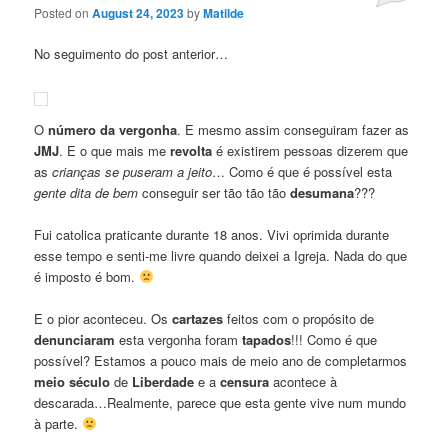
Posted on
August 24, 2023
by
Matilde
No seguimento do post anterior…
O
número da vergonha
. E mesmo assim conseguiram fazer as
JMJ
. E o que mais me
revolta
é existirem pessoas dizerem que
as
crianças se puseram a jeito
… Como é que é possível esta
gente dita de bem
conseguir ser tão tão tão
desumana
???
Fui catolica praticante durante 18 anos. Vivi oprimida durante
esse tempo e senti-me livre quando deixei a Igreja. Nada do que
é imposto é bom.
E o pior aconteceu. Os
cartazes
feitos com o propósito de
denunciaram
esta vergonha foram
tapados
!!! Como é que
possível? Estamos a pouco mais de meio ano de completarmos
meio século
de
Liberdade
e a
censura
acontece à
descarada…Realmente, parece que esta gente vive num mundo
à parte.