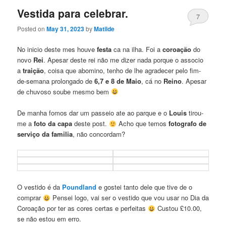
Vestida para celebrar.
7
Posted on
May 31, 2023
by
Matilde
No inicio deste mes houve
festa
ca na ilha. Foi a
coroação
do
novo
Rei
. Apesar deste rei não me dizer nada porque o associo
a
traição
, coisa que abomino, tenho de lhe agradecer pelo fim-
de-semana prolongado de
6,7 e 8 de Maio
, cá no
Reino
. Apesar
de chuvoso soube mesmo bem
De manha fomos dar um passeio ate ao parque e o
Louis
tirou-
me a
foto da capa
deste post.
Acho que temos
fotografo de
serviço da familia
, não concordam?
O vestido é da
Poundland
e gostei tanto dele que tive de o
comprar
Pensei logo, vai ser o vestido que vou usar no Dia da
Coroação por ter as cores certas e perfeitas
Custou £10.00,
se não estou em erro.