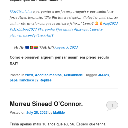
@SICNoticias
a perguntar a um jovem português o que mudaria se
fosse Papa. Resposta: "Bla Bla Bla n sei quê… Violações, padres… Se
calhar são as crianças que se metem a jeito…" Como?
#jmj2023
#JMJLisboa2023
#Vergonha
#juventude
#ExemploCatolico
pic.twitter.com/g7O8004hfY
— Mr HP
(@MrHP)
August 3, 2023
Como é possível alguém pensar assim em pleno século
XXI?
Posted in
2023
,
Acontecimentos
,
Actualidade
|
Tagged
JMJ23
,
papa francisco
|
2
Replies
Morreu Sinead O’Connor.
1
Posted on
July 28, 2023
by
Matilde
Tinha apenas mais 10 anos que eu, 56. Espero que tenha