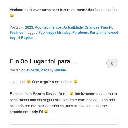
Venham mais
aventuras
para fazermos
memórias
boas contigo
Posted in
2023
,
Acontecimentos
,
Actualidade
,
Crianças
,
Family
,
Feelings
|
Tagged
7yo
,
happy birthday
,
Parabens
,
Party time
,
sweet
boy
|
6
Replies
E o 3o Lugar foi para…
6
Posted on
June 28, 2023
by
Matilde
…o Louis
Que
orgulho
de menino
E assim foi o
Sports Day
do Ano 2
Infelizmente e com muita
pena minha nao consegui estar presente este ano como no ano
passado por motivos de trabalho, mas se tive ido tinha-me
armado em
Lady Di