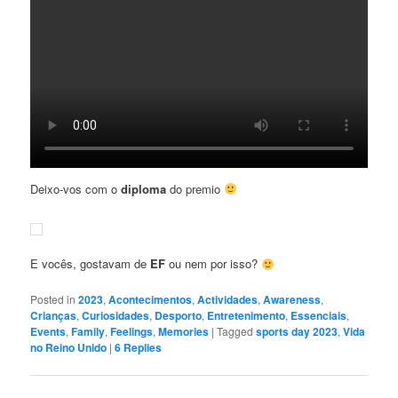
Deixo-vos com o
diploma
do premio
E vocês, gostavam de
EF
ou nem por isso?
Posted in
2023
,
Acontecimentos
,
Actividades
,
Awareness
,
Crianças
,
Curiosidades
,
Desporto
,
Entretenimento
,
Essenciais
,
Events
,
Family
,
Feelings
,
Memories
|
Tagged
sports day 2023
,
Vida
no Reino Unido
|
6
Replies