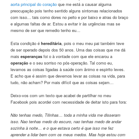
aorta principal do coração
que me está a causar alguma
preocupação pois tenho sentido alguns sintomas relacionados
com isso… tais como dores no peito e por baixo e atras do braço
e algumas faltas de ar. Estou a evitar ir às urgências mas se
mesmo de ser que remedio tenho eu…
Esta condição é
hereditária
, pois o meu meu pai também teve
de ser operado depois dos 50 anos. Uma das coisas que me dá
mais
esperanças
foi o à vontade com que ele encarou a
operação
e o seu sorriso no pós-operação. Tal como eu,
levamos as coisas ligadas à saúde com ânimo e espirito leves.
E acho que é assim que devemos levar as coisas na vida, para
tudo, não acham? Por mais difícil que as coisas sejam…
Deixo-vos com um texto que acabei de partilhar no meu
Facebook pois acordei com necessidade de deitar isto para fora:
Não tenhas medo, Tilinhas… toda a minha vida me disseram
isso. Nao tenhas medo do escuro, nao tenhas medo de andar
sozinha à noite… e o que estava certo é que isso me fez
aprender a lidar bem com os meus medos. Mas hoje estou com