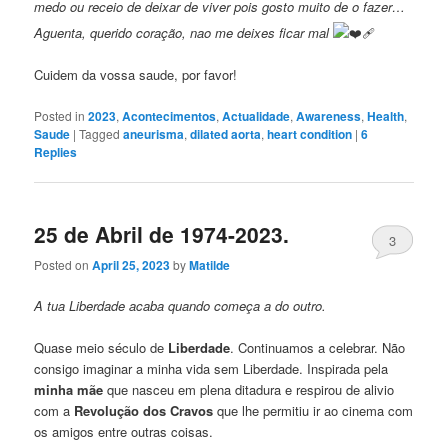
medo ou receio de deixar de viver pois gosto muito de o fazer…
Aguenta, querido coração, nao me deixes ficar mal
Cuidem da vossa saude, por favor!
Posted in
2023
,
Acontecimentos
,
Actualidade
,
Awareness
,
Health
,
Saude
|
Tagged
aneurisma
,
dilated aorta
,
heart condition
|
6
Replies
25 de Abril de 1974-2023.
3
Posted on
April 25, 2023
by
Matilde
A tua Liberdade acaba quando começa a do outro.
Quase meio século de
Liberdade
. Continuamos a celebrar. Não
consigo imaginar a minha vida sem Liberdade. Inspirada pela
minha mãe
que nasceu em plena ditadura e respirou de alivio
com a
Revolução dos Cravos
que lhe permitiu ir ao cinema com
os amigos entre outras coisas.