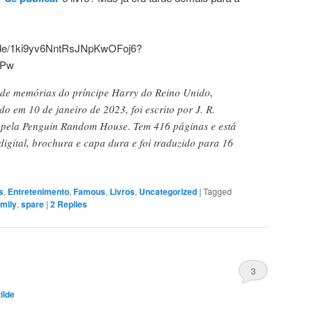
isode/1ki9yv6NntRsJNpKwOFoj6?
PPw
o de memórias do príncipe Harry do Reino Unido,
 em 10 de janeiro de 2023, foi escrito por J. R.
 pela Penguin Random House. Tem 416 páginas e está
digital, brochura e capa dura e foi traduzido para 16
s
,
Entretenimento
,
Famous
,
Livros
,
Uncategorized
|
Tagged
amily
,
spare
|
2
Replies
3
ilde