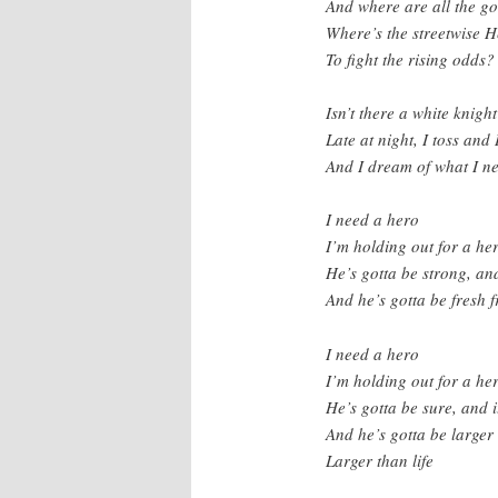
And where are all the g
Where’s the streetwise H
To fight the rising odds?
Isn’t there a white knigh
Late at night, I toss and 
And I dream of what I n
I need a hero
I’m holding out for a hero
He’s gotta be strong, and
And he’s gotta be fresh f
I need a hero
I’m holding out for a her
He’s gotta be sure, and i
And he’s gotta be larger 
Larger than life