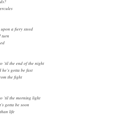
ods?
ercules
t upon a fiery steed
I turn
eed
 ’til the end of the night
 he’s gotta be fast
rom the fight
o ’til the morning light
t’s gotta be soon
than life