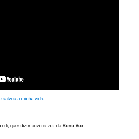
e salvou a minha vida
.
a o li, quer dizer ouvi na voz de
Bono Vox
.