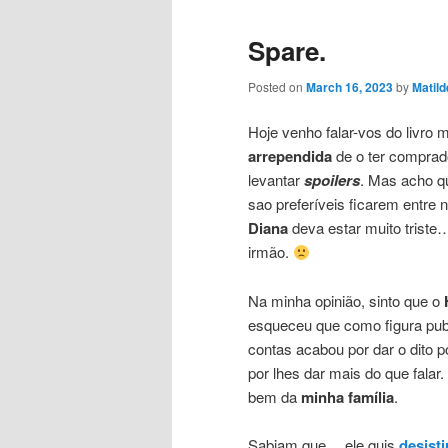
Spare.
Posted on
March 16, 2023
by
Matild
Hoje venho falar-vos do livro
arrependida
de o ter comprad
levantar
spoilers
. Mas acho q
sao preferíveis ficarem entre 
Diana
deva estar muito triste
irmão.
Na minha opinião, sinto que o
esqueceu que como figura publ
contas acabou por dar o dito p
por lhes dar mais do que falar.
bem da
minha família
.
Sabiam que… ele quis
desisti