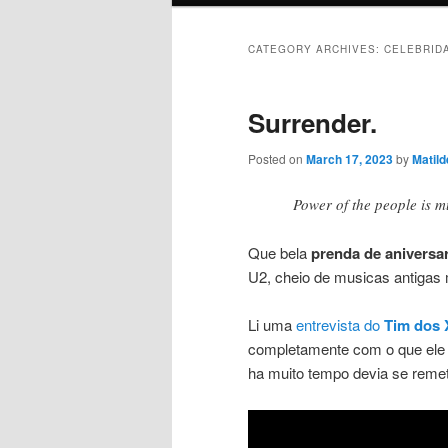
CATEGORY ARCHIVES:
CELEBRID
Surrender.
Posted on
March 17, 2023
by
Matild
Power of the people is 
Que bela
prenda de aniversa
U2, cheio de musicas antigas 
Li uma
entrevista do
Tim dos 
completamente com o que ele d
ha muito tempo devia se remete