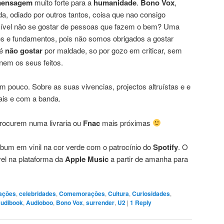
ensagem
muito forte para a
humanidade
.
Bono Vox
,
da, odiado por outros tantos, coisa que nao consigo
ível não se gostar de pessoas que fazem o bem? Uma
os e fundamentos, pois não somos obrigados a gostar
 é
não gostar
por maldade, so por gozo em criticar, sem
nem os seus feitos.
um pouco. Sobre as suas vivencias, projectos altruístas e e
ais e com a banda.
procurem numa livraria ou
Fnac
mais próximas
lbum em vinil na cor verde com o patrocínio do
Spotify
. O
el na plataforma da
Apple Music
a partir de amanha para
açōes
,
celebridades
,
Comemoraçōes
,
Cultura
,
Curiosidades
,
audibook
,
Audioboo
,
Bono Vox
,
surrender
,
U2
|
1
Reply