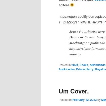
editora
https://open.spotify.com/ep
si=pRZioqN7TdWHDRiv3YP
Spare é o primeiro livr
Duque de Sussex. Lançado
Moehringer e publicado
disponível nos formatos 
idiomas.
Posted in
2023
,
Books
,
celebridade
Audiobooks
,
Prince Harry
,
Royal f
Um Cover.
Posted on
February 12, 2023
by
Mat