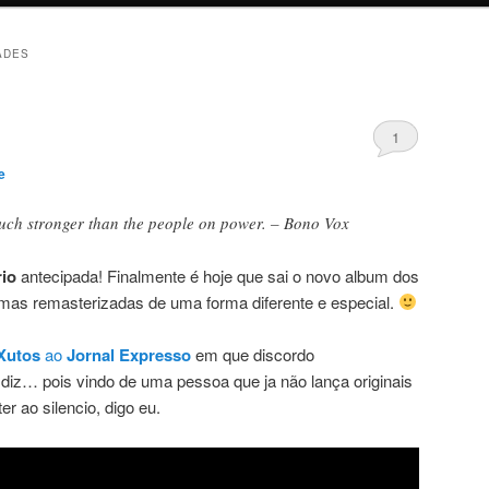
ADES
1
e
much stronger than the people on power. – Bono Vox
rio
antecipada! Finalmente é hoje que sai o novo album dos
mas remasterizadas de uma forma diferente e especial.
Xutos
ao
Jornal Expresso
em que discordo
iz… pois vindo de uma pessoa que ja não lança originais
r ao silencio, digo eu.