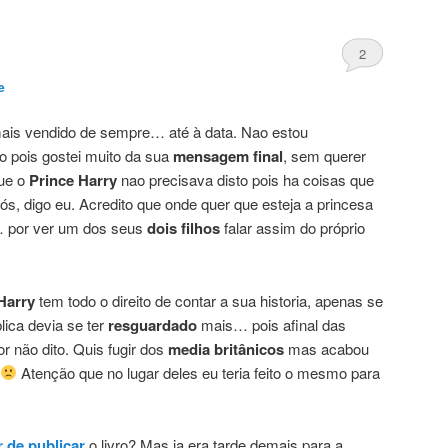
2
e
 mais vendido de sempre… até à data. Nao estou
o pois gostei muito da sua
mensagem final
, sem querer
ue o
Prince Harry
nao precisava disto pois ha coisas que
nós, digo eu. Acredito que onde quer que esteja a princesa
… por ver um dos seus
dois filhos
falar assim do próprio
Harry
tem todo o direito de contar a sua historia, apenas se
ica devia se ter
resguardado
mais… pois afinal das
or não dito. Quis fugir dos
media britânicos
mas acabou
Atenção que no lugar deles eu teria feito o mesmo para
r de publicar
o livro? Mas ja era tarde demais para a