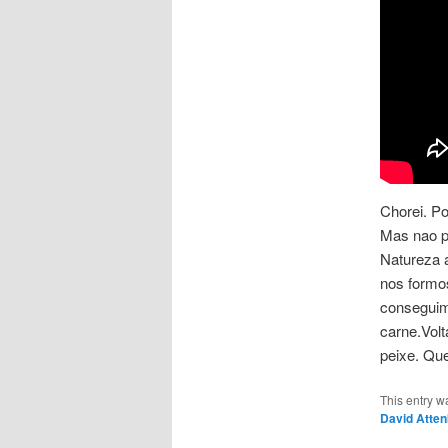
Chorei. Po
Mas nao p
Natureza 
nos formo
conseguim
carne.Vol
peixe. Qu
This entry w
David Atte