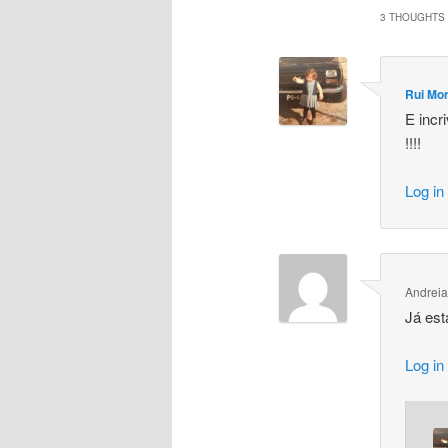
3 THOUGHTS 
Rui Mor
E incr
!!!!
Log in
Andreia
Já est
Log in