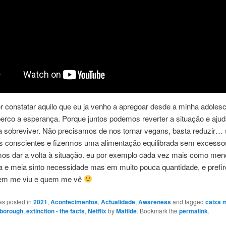
r constatar aquilo que eu ja venho a apregoar desde a minha adolesc
erco a esperança. Porque juntos podemos reverter a situação e aju
a sobreviver. Não precisamos de nos tornar vegans, basta reduzir… 
s conscientes e fizermos uma alimentação equilibrada sem excesso
os dar a volta à situação. eu por exemplo cada vez mais como men
ta e meia sinto necessidade mas em muito pouca quantidade, e prefi
em me viu e quem me vê
as posted in
2021
,
Acontecimentos
,
Actualidade
,
Awareness
and tagged
caixa 
nborough
,
extinction - the facts
,
Netflix
by
Matilde
. Bookmark the
permalink
.