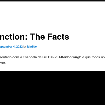
inction: The Facts
eptember 4, 2022
by
Matilde
ntário com a chancela de
Sir David Attenborough
e que todos nó
ver.