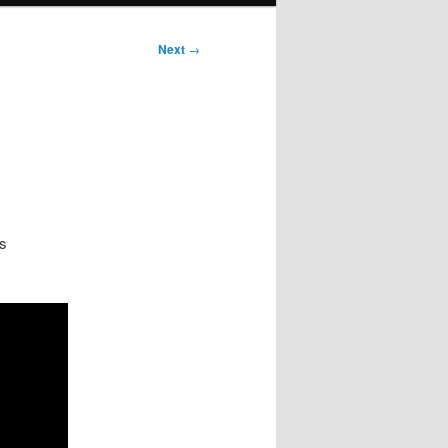
Next
→
s