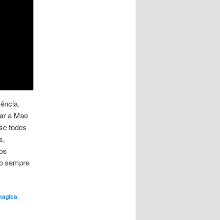
ência.
dar a Mae
se todos
s,
os
ro sempre
magica
,