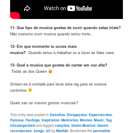
11- Que tipo de musica gostas de ouvir quando estas triste?
Não costumo ouvir musica quando estou triste…
12- Em que momento tu ouves mais
musica?
Quando estou a trabalhar ou a fazer as lides casa
13- Qual a musica que gostas de cantar em voz alta?
Todas as dos Queen
Sintam-se à vontade para levar esta tag para os vossos
cantinhos
Quais sao os vossos gostos musicais?
This entry was posted in
Desafios
,
Divagaçōes
,
Espectaculos
,
Famous
,
Feelings
,
Inspiration
,
Memories
,
Movies
,
Music
,
Tag
,
Uncategorized
and tagged
cançōes
,
Gosto Musical
,
Queen
,
recordacoes
,
songs
,
U2
by
Matilde
. Bookmark the
permalink
.