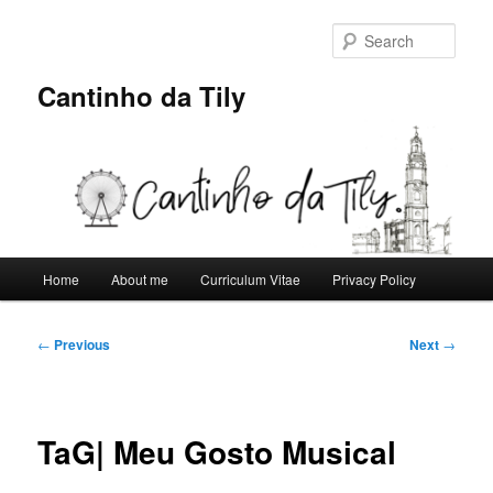
Skip
to
Sear
primary
content
Cantinho da Tily
Main
Home
About me
Curriculum Vitae
Privacy Policy
menu
Post
←
Previous
Next
→
navigation
TaG| Meu Gosto Musical