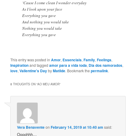
‘Cause I come clean I wonder everyday
As I look upon your face
Everything you gave
And nothing you would take
Nothing you would take
Everything you gave
This entry was posted in
Amor
,
Essenciais
,
Family
,
Feelings
,
Inspiration
and tagged
amor para a vida toda
,
Dia dos namorados
,
love
,
Vallentine's Day
by
Matilde
. Bookmark the
permalink
.
8 THOUGHTS ON “
AO MEU AMOR
”
Vera Benavente
on
February 14, 2019 at 10:40 am
said:
Oooohhh…