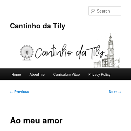
Skip
to
Sear
primary
content
Cantinho da Tily
Main
Home
About me
Curriculum Vitae
Privacy Policy
menu
Post
←
Previous
Next
→
navigation
Ao meu amor