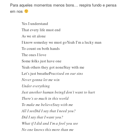
Para aqueles momentos menos bons… respira fundo e pensa
em nos
Yes I understand
That every life must end
As we sit alone
I know someday we must goYeah I’m a lucky man
To count on both hands
The ones I love
Some folks just have one
Yeah others they got noneStay with me
Let’s just breatheP
ractised on our sins
Never gonna let me win
Under everything
Just another human beingI don’t want to hurt
There’s so much in this world
To make me believeStay with me
All I seeDid I say that I need you?
Did I say that I want you?
What if I did and I’m a fool you see
No one knows this more than me