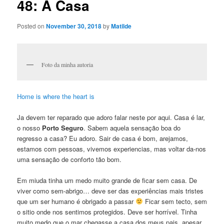
48: A Casa
Posted on
November 30, 2018
by
Matilde
Foto da minha autoria
Home is where the heart is
Ja devem ter reparado que adoro falar neste por aqui. Casa é lar,
o nosso
Porto Seguro
. Sabem aquela sensação boa do
regresso a casa? Eu adoro. Sair de casa é bom, arejamos,
estamos com pessoas, vivemos experiencias, mas voltar da-nos
uma sensação de conforto tão bom.
Em miuda tinha um medo muito grande de ficar sem casa. De
viver como sem-abrigo… deve ser das experiências mais tristes
que um ser humano é obrigado a passar
Ficar sem tecto, sem
o sitio onde nos sentimos protegidos. Deve ser horrível. Tinha
muito medo que o mar chegasse a casa dos meus pais, apesar