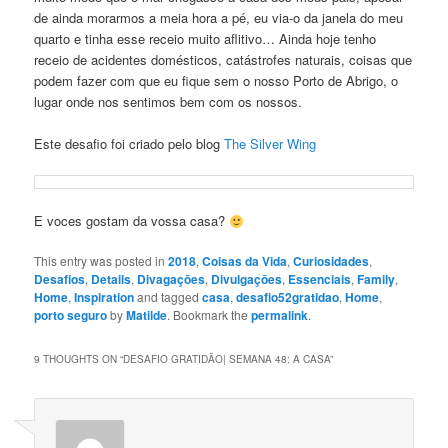
de ainda morarmos a meia hora a pé, eu via-o da janela do meu
quarto e tinha esse receio muito aflitivo… Ainda hoje tenho
receio de acidentes domésticos, catástrofes naturais, coisas que
podem fazer com que eu fique sem o nosso Porto de Abrigo, o
lugar onde nos sentimos bem com os nossos.
Este desafio foi criado pelo blog
The Silver Wing
E voces gostam da vossa casa?
This entry was posted in
2018
,
Coisas da Vida
,
Curiosidades
,
Desafios
,
Details
,
Divagaçōes
,
Divulgaçōes
,
Essenciais
,
Family
,
Home
,
Inspiration
and tagged
casa
,
desafio52gratidao
,
Home
,
porto seguro
by
Matilde
. Bookmark the
permalink
.
9 THOUGHTS ON “
DESAFIO GRATIDÃO| SEMANA 48: A CASA
”