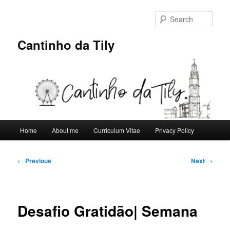
Skip
to
Sear
primary
content
Cantinho da Tily
Main
Home
About me
Curriculum Vitae
Privacy Policy
menu
Post
←
Previous
Next
→
navigation
Desafio Gratidão| Semana