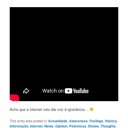
Acho que a internet veio dar voz à ignorância…
This entry was posted in
Actualidade
,
Awareness
,
Feelings
,
History
,
Informação
,
Internet
,
News
,
Opinion
,
Polemicas
,
Shows
,
Thoughts
,