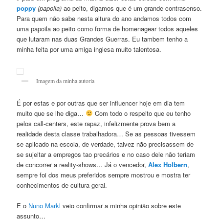
popp
y
(papoila)
ao peito, digamos que é um grande contrasenso.
Para quem não sabe nesta altura do ano andamos todos com
uma papoila ao peito como forma de homenagear todos aqueles
que lutaram nas duas Grandes Guerras. Eu tambem tenho a
minha feita por uma amiga inglesa muito talentosa.
Imagem da minha autoria
É por estas e por outras que ser influencer hoje em dia tem
muito que se lhe diga…
Com todo o respeito que eu tenho
pelos call-centers, este rapaz, infelizmente prova bem a
realidade desta classe trabalhadora… Se as pessoas tivessem
se aplicado na escola, de verdade, talvez não precisassem de
se sujeitar a empregos tao precários e no caso dele não teriam
de concorrer a reality-shows… Já o vencedor,
Alex Holbern
,
sempre foi dos meus preferidos sempre mostrou e mostra ter
conhecimentos de cultura geral.
E o
Nuno Markl
veio confirmar a minha opinião sobre este
assunto…