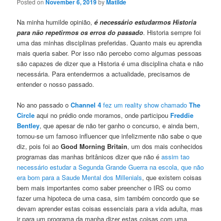
Posted on
November 6, 2019
by
Matilde
Na minha humilde opinião,
é necessário estudarmos Historia
para não repetirmos os erros do passado
. Historia sempre foi
uma das minhas disciplinas preferidas. Quanto mais eu aprendia
mais queria saber. Por isso não percebo como algumas pessoas
são capazes de dizer que a Historia é uma disciplina chata e não
necessária. Para entendermos a actualidade, precisamos de
entender o nosso passado.
No ano passado o
Channel 4
fez um reality show chamado
The
Circle
aqui no prédio onde moramos, onde participou
Freddie
Bentley
, que apesar de não ter ganho o concurso, e ainda bem,
tornou-se um famoso influencer que infelizmente não sabe o que
diz, pois foi ao
Good Morning Britain
, um dos mais conhecidos
programas das manhas britânicos dizer que não é
assim tao
necessário estudar a Segunda Grande Guerra na escola, que não
era bom para a Saude Mental dos Millenials
, que existem coisas
bem mais importantes como saber preencher o IRS ou como
fazer uma hipoteca de uma casa, sim também concordo que se
devam aprender estas coisas essenciais para a vida adulta, mas
ir para um programa da manha dizer estas coisas com uma