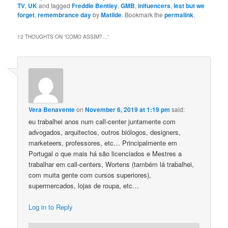
TV
,
UK
and tagged
Freddie Bentley
,
GMB
,
inlfuencers
,
lest but we
forget
,
remembrance day
by
Matilde
. Bookmark the
permalink
.
12 THOUGHTS ON “
COMO ASSIM?…
”
Vera Benavente
on
November 6, 2019 at 1:19 pm
said:
eu trabalhei anos num call-center juntamente com
advogados, arquitectos, outros biólogos, designers,
marketeers, professores, etc… Principalmente em
Portugal o que mais há são licenciados e Mestres a
trabalhar em call-centers, Wortens (também lá trabalhei,
com muita gente com cursos superiores),
supermercados, lojas de roupa, etc…
Log in to Reply