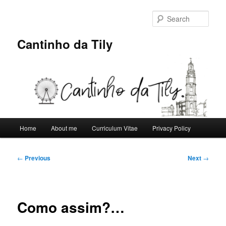
Skip
to
Sear
primary
content
Cantinho da Tily
Main
Home
About me
Curriculum Vitae
Privacy Policy
menu
Post
←
Previous
Next
→
navigation
Como assim?…