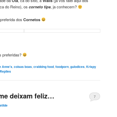
dade da
Ola
, ca do sitio, a
Walls
(ja vos falei aqui dos
ca do Reino), os
corneto tips
, ja conhecem?
 preferida dos
Cornetos
s preferidas?
e Anne's
,
coisas boas
,
crabbing food
,
foodporn
,
gulodices
,
Krispy
Replies
me deixam feliz…
7
tilde