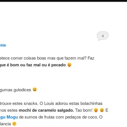
4
ilde
etece comer coisas boas mas que fazem mal? Faz
que é bom ou faz mal ou é pecado
algumas gulodices
trouxe estes snacks. O Louis adorou estas bolachinhas
mos estes
mochi de caramelo salgado.
Tao bom!
E
gu Mogu
de sumos de frutas com pedaços de coco. O
elancia