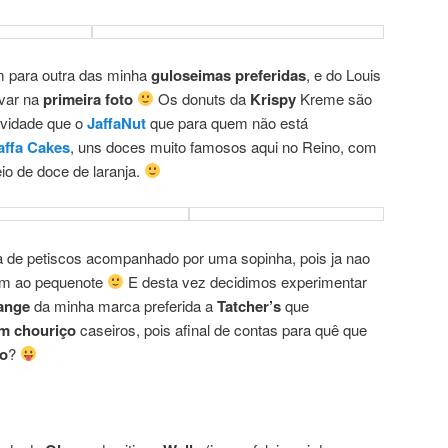
para outra das minha
guloseimas preferidas
, e do Louis
var na
primeira foto
Os donuts da
Krispy
Kreme são
ovidade que o
JaffaNut
que para quem não está
affa Cakes
, uns doces muito famosos aqui no Reino, com
io de doce de laranja.
ita de petiscos acompanhado por uma sopinha, pois ja nao
em ao pequenote
E desta vez decidimos experimentar
range
da minha marca preferida a
Tatcher’s
que
m chouriço
caseiros, pois afinal de contas para quê que
ão
?