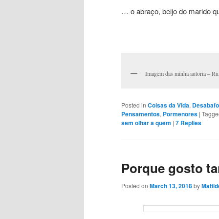
… o abraço, beijo do marido q
Imagem das minha autoria – Rui
Posted in
Coisas da Vida
,
Desabafo
Pensamentos
,
Pormenores
|
Tagge
sem olhar a quem
|
7
Replies
Porque gosto tan
Posted on
March 13, 2018
by
Matild