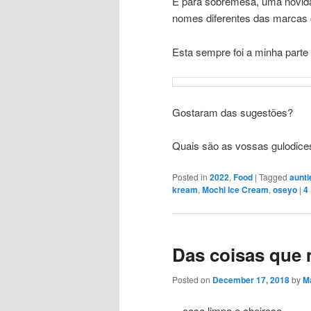
E para sobremesa, uma novi
nomes diferentes das marcas 
Esta sempre foi a minha parte
Gostaram das sugestões?
Quais são as vossas gulodice
Posted in
2022
,
Food
|
Tagged
aunti
kream
,
Mochi Ice Cream
,
oseyo
|
4
Das coisas que 
Posted on
December 17, 2018
by
Ma
…casa limpa e cheirosa.