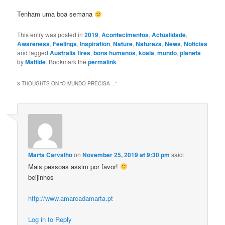
Tenham uma boa semana
This entry was posted in
2019
,
Acontecimentos
,
Actualidade
,
Awareness
,
Feelings
,
Inspiration
,
Nature
,
Natureza
,
News
,
Noticias
and tagged
Australia fires
,
bons humanos
,
koala
,
mundo
,
planeta
by
Matilde
. Bookmark the
permalink
.
3 THOUGHTS ON “
O MUNDO PRECISA…
”
Marta Carvalho
on
November 25, 2019 at 9:30 pm
said:
Mais pessoas assim por favor!
beijinhos
http://www.amarcadamarta.pt
Log in to Reply