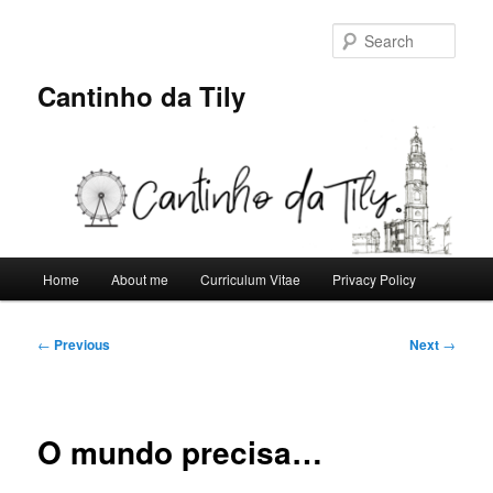
Skip
to
Sear
primary
content
Cantinho da Tily
Main
Home
About me
Curriculum Vitae
Privacy Policy
menu
Post
←
Previous
Next
→
navigation
O mundo precisa…