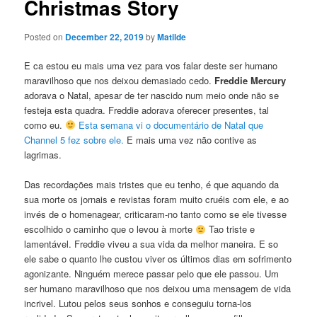
Christmas Story
Posted on
December 22, 2019
by
Matilde
E ca estou eu mais uma vez para vos falar deste ser humano
maravilhoso que nos deixou demasiado cedo.
Freddie Mercury
adorava o Natal, apesar de ter nascido num meio onde não se
festeja esta quadra. Freddie adorava oferecer presentes, tal
como eu.
Esta semana vi o documentário de Natal que
Channel 5 fez sobre ele.
E mais uma vez não contive as
lagrimas.
Das recordações mais tristes que eu tenho, é que aquando da
sua morte os jornais e revistas foram muito cruéis com ele, e ao
invés de o homenagear, criticaram-no tanto como se ele tivesse
escolhido o caminho que o levou à morte
Tao triste e
lamentável. Freddie viveu a sua vida da melhor maneira. E so
ele sabe o quanto lhe custou viver os últimos dias em sofrimento
agonizante. Ninguém merece passar pelo que ele passou. Um
ser humano maravilhoso que nos deixou uma mensagem de vida
incrivel. Lutou pelos seus sonhos e conseguiu torna-los