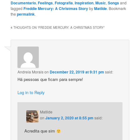
Documentario
,
Feelings
,
Fotografia
,
Inspiration
,
Music
,
Songs
and
tagged
Freddie Mercury: A Christmas Story
by
Matilde
. Bookmark
the
permalink
.
4 THOUGHTS ON “
FREDDIE MERCURY: A CHRISTMAS STORY
”
Andreia Morais
on
December 22, 2019 at 9:31 pm
said:
Há pessoas que ficam para sempre!
Log in to Reply
Matilde
on
January 2, 2020 at 8:55 pm
said:
Acredita que sim