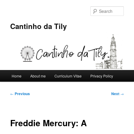
Skip
to
Sear
primary
content
Cantinho da Tily
Main
Home
About me
Curriculum Vitae
Privacy Policy
menu
Post
←
Previous
Next
→
navigation
Freddie Mercury: A