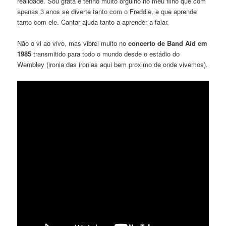
realidade. Sou grata e tenho muito orgulho no meu filho que com
apenas 3 anos se diverte tanto com o Freddie, e que aprende
tanto com ele. Cantar ajuda tanto a aprender a falar.
Não o vi ao vivo, mas vibrei muito no
concerto de Band Aid em
1985
transmitido para todo o mundo desde o estádio do
Wembley (ironia das ironias aqui bem proximo de onde vivemos).