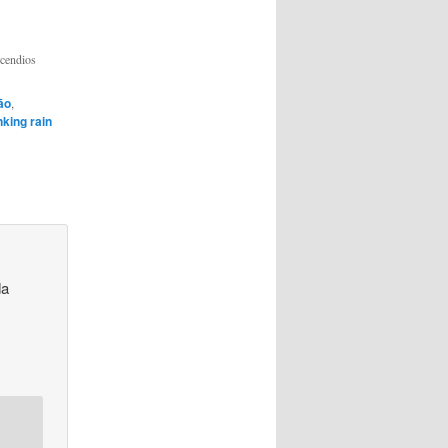
ncendios
ão
,
nking rain
da