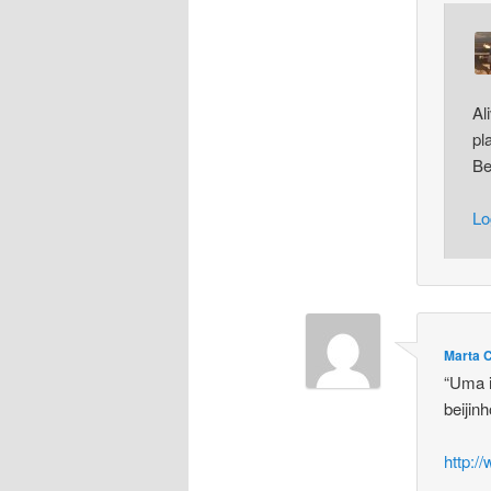
Al
pl
Be
Lo
Marta 
“Uma i
beijin
http:/