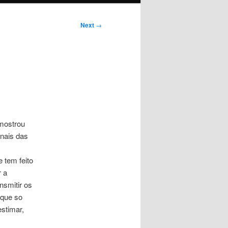
Next
→
mostrou
rnais das
 tem feito
r a
nsmitir os
 que so
estimar,