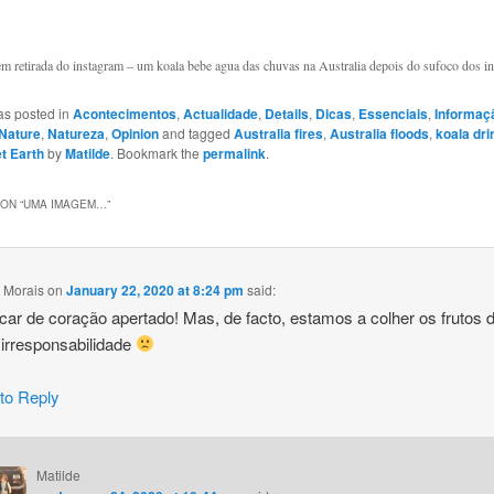
m retirada do instagram – um koala bebe agua das chuvas na Australia depois do sufoco dos i
as posted in
Acontecimentos
,
Actualidade
,
Details
,
Dicas
,
Essenciais
,
Informaç
Nature
,
Natureza
,
Opinion
and tagged
Australia fires
,
Australia floods
,
koala dri
t Earth
by
Matilde
. Bookmark the
permalink
.
ON “
UMA IMAGEM…
”
 Morais
on
January 22, 2020 at 8:24 pm
said:
icar de coração apertado! Mas, de facto, estamos a colher os frutos 
irresponsabilidade
 to Reply
Matilde