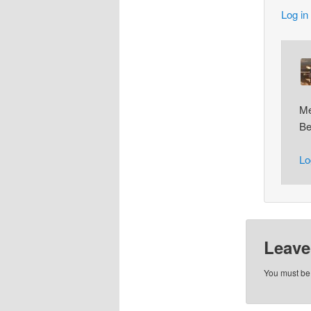
Log in
M
Be
Lo
Leave
You must b