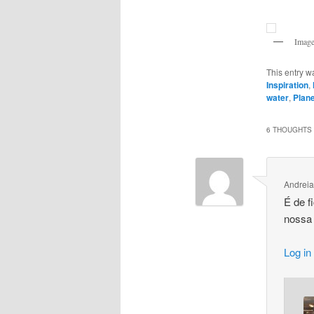
Image
This entry w
Inspiration
,
water
,
Plane
6 THOUGHTS 
Andreia
É de f
nossa 
Log in