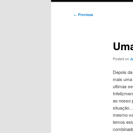
Post
←
Previous
navigation
Um
Posted on
J
Depois da
mais uma v
ultimas s
Infelizmen
ao nosso 
situação…
mesmo val
temos esta
combinad