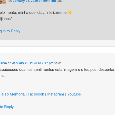
on
January 24, 2020 at 10:44 am
said:
felizmente, minha querida… infelizmente
ijinhos*
g in to Reply
Silva
on
January 23, 2020 at 7:17 pm
said:
 soubesses quantos sentimentos esta imagem e o teu post desperta
im…
 é só Memória
|
Facebook
|
Instagram
|
Youtube
 to Reply