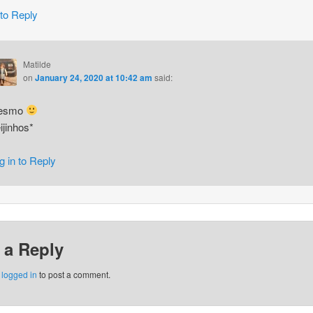
 to Reply
Matilde
on
January 24, 2020 at 10:42 am
said:
esmo
ijinhos*
g in to Reply
 a Reply
e
logged in
to post a comment.