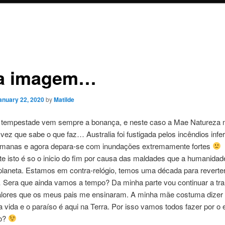
a imagem…
anuary 22, 2020
by
Matilde
 tempestade vem sempre a bonança, e neste caso a Mae Natureza 
ez que sabe o que faz… Australia foi fustigada pelos incêndios infe
emanas e agora depara-se com inundações extremamente fortes
te isto é so o inicio do fim por causa das maldades que a humanidade
planeta. Estamos em contra-relógio, temos uma década para reverte
 Sera que ainda vamos a tempo? Da minha parte vou continuar a tra
ores que os meus pais me ensinaram. A minha mãe costuma dizer
 vida e o paraíso é aqui na Terra. Por isso vamos todos fazer por o 
o?