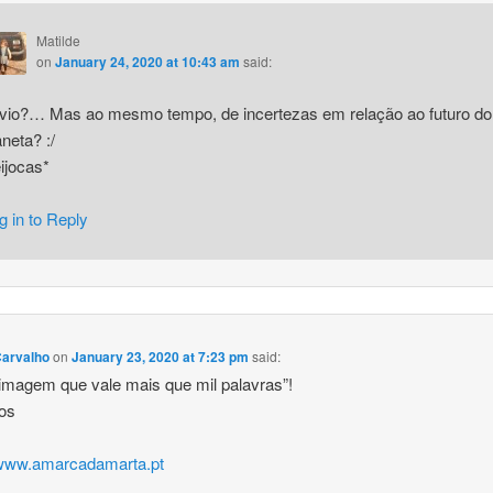
Matilde
on
January 24, 2020 at 10:43 am
said:
ivio?… Mas ao mesmo tempo, de incertezas em relação ao futuro do
aneta? :/
ijocas*
g in to Reply
Carvalho
on
January 23, 2020 at 7:23 pm
said:
magem que vale mais que mil palavras”!
hos
/www.amarcadamarta.pt