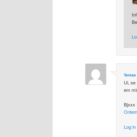
In
Be
Lo
Teresa 
Ui, se
em m
Bjxxx
Ontem
Log in