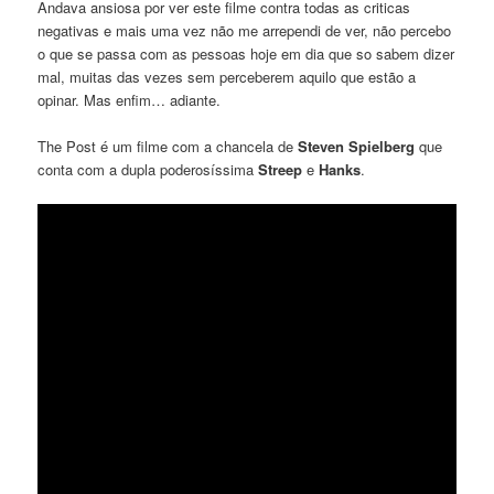
Andava ansiosa por ver este filme contra todas as criticas
negativas e mais uma vez não me arrependi de ver, não percebo
o que se passa com as pessoas hoje em dia que so sabem dizer
mal, muitas das vezes sem perceberem aquilo que estão a
opinar. Mas enfim… adiante.
The Post é um filme com a chancela de
Steven Spielberg
que
conta com a dupla poderosíssima
Streep
e
Hanks
.