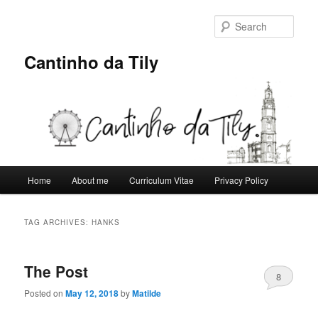
Skip
Skip
to
to
Sear
primary
secondary
content
content
Cantinho da Tily
Main
Home
About me
Curriculum Vitae
Privacy Policy
menu
TAG ARCHIVES:
HANKS
The Post
8
Posted on
May 12, 2018
by
Matilde