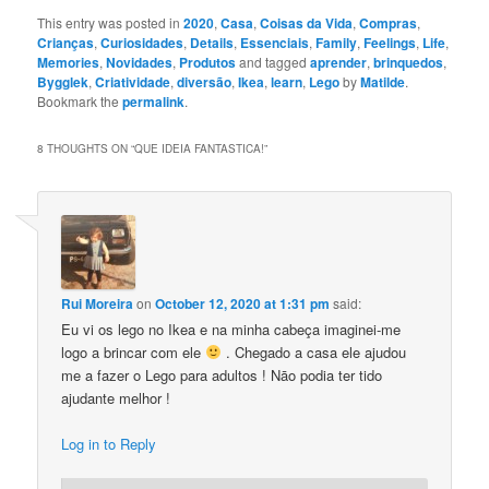
This entry was posted in
2020
,
Casa
,
Coisas da Vida
,
Compras
,
Crianças
,
Curiosidades
,
Details
,
Essenciais
,
Family
,
Feelings
,
Life
,
Memories
,
Novidades
,
Produtos
and tagged
aprender
,
brinquedos
,
Bygglek
,
Criatividade
,
diversão
,
Ikea
,
learn
,
Lego
by
Matilde
.
Bookmark the
permalink
.
8 THOUGHTS ON “
QUE IDEIA FANTASTICA!
”
Rui Moreira
on
October 12, 2020 at 1:31 pm
said:
Eu vi os lego no Ikea e na minha cabeça imaginei-me
logo a brincar com ele
. Chegado a casa ele ajudou
me a fazer o Lego para adultos ! Nāo podia ter tido
ajudante melhor !
Log in to Reply