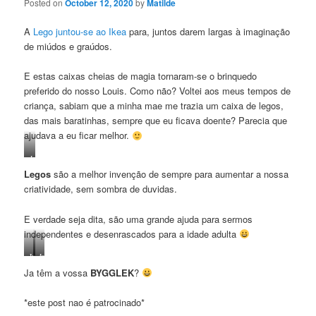
Posted on
October 12, 2020
by
Matilde
A
Lego juntou-se ao Ikea
para, juntos darem largas à imaginação
de miúdos e graúdos.
E estas caixas cheias de magia tornaram-se o brinquedo
preferido do nosso Louis. Como não? Voltei aos meus tempos de
criança, sabiam que a minha mae me trazia um caixa de legos,
das mais baratinhas, sempre que eu ficava doente? Parecia que
ajudava a eu ficar melhor.
Imagens
da
Legos
são a melhor invenção de sempre para aumentar a nossa
minha
criatividade, sem sombra de duvidas.
autoria
E verdade seja dita, são uma grande ajuda para sermos
independentes e desenrascados para a idade adulta
Imagens
Imagens
da
da
Ja têm a vossa
BYGGLEK
?
minha
minha
autoria
autoria
*este post nao é patrocinado*