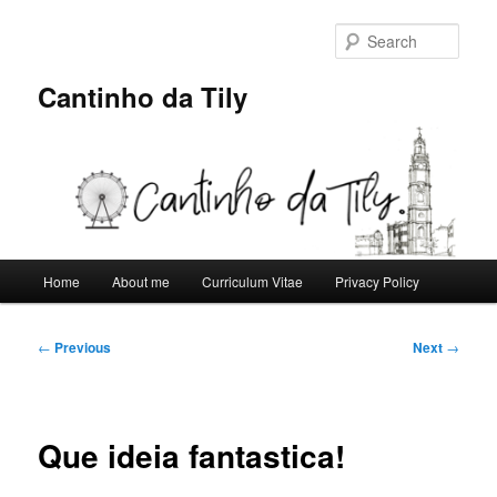
Skip
to
Sear
primary
content
Cantinho da Tily
Main
Home
About me
Curriculum Vitae
Privacy Policy
menu
Post
←
Previous
Next
→
navigation
Que ideia fantastica!