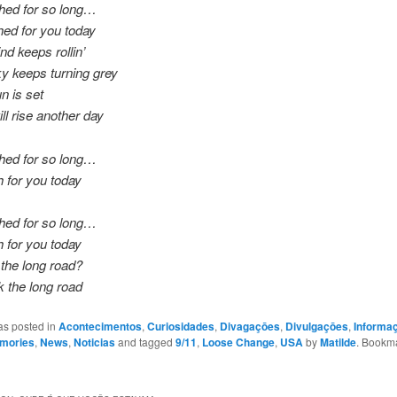
hed for so long…
ed for you today
nd keeps rollin’
y keeps turning grey
n is set
ll rise another day
hed for so long…
 for you today
hed for so long…
 for you today
 the long road?
k the long road
as posted in
Acontecimentos
,
Curiosidades
,
Divagaçōes
,
Divulgaçōes
,
Informa
mories
,
News
,
Noticias
and tagged
9/11
,
Loose Change
,
USA
by
Matilde
. Bookm