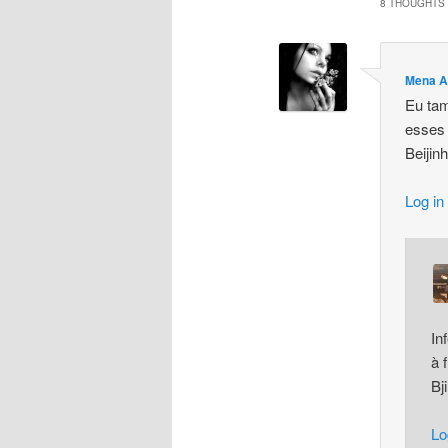
8 THOUGHTS 
Mena A
Eu tam
esses 
Beijin
Log in
In
à 
Bj
Lo