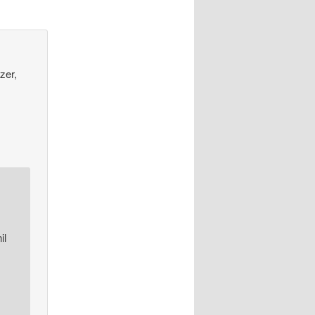
zer,
il