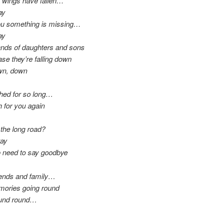
ike wings have fallen…
ay
ou something is missing…
ay
ands of daughters and sons
ase they’re falling down
wn, down
hed for so long…
 for you again
 the long road?
tay
o need to say goodbye
iends and family…
mories going round
ound round…