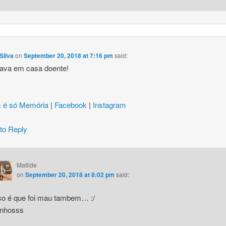
Silva
on
September 20, 2018 at 7:16 pm
said:
tava em casa doente!
 é só Memória
|
Facebook
|
Instagram
 to Reply
Matilde
on
September 20, 2018 at 8:02 pm
said:
so é que foi mau tambem… :/
inhosss