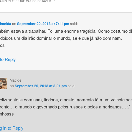
ON “
ONDE É QUE VOCÊS ESTAVAM…
”
lmeida
on
September 20, 2018 at 7:11 pm
said:
bém estava a trabalhar. Foi uma enorme tragédia. Como costumo di
doidos um dia irão dominar o mundo, se é que já não dominam.
hos
 to Reply
Matilde
on
September 20, 2018 at 8:01 pm
said:
felizmente ja dominam, lindona, e neste momento têm um velhote sen
frente… o mundo e governado pelos russos e pelos americanos… :/
inhosss
g in to Reply