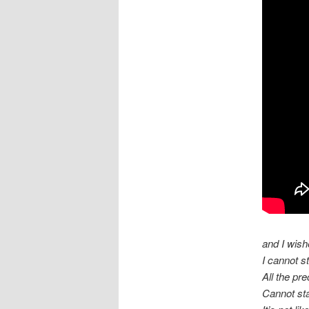
and I wish
I cannot s
All the p
Cannot st