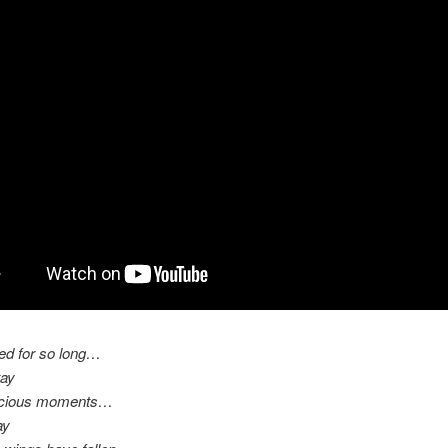
ed for so long…
tay
recious moments…
ay