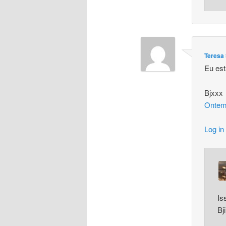
Teresa 
Eu es
Bjxxx
Ontem
Log in
Is
Bj