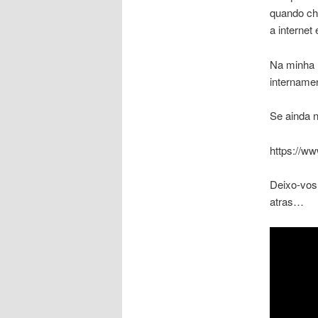
quando che
a internet
Na minha h
intername
Se ainda 
https://
Deixo-vos
atras…