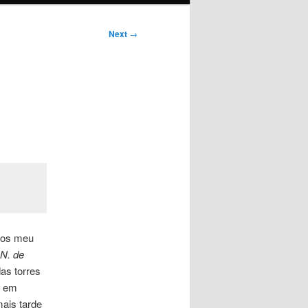
Next
→
 dos meu
.N. de
as torres
s em
mais tarde