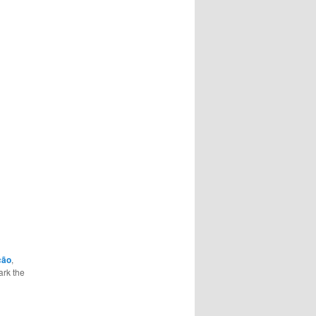
ção
,
ark the