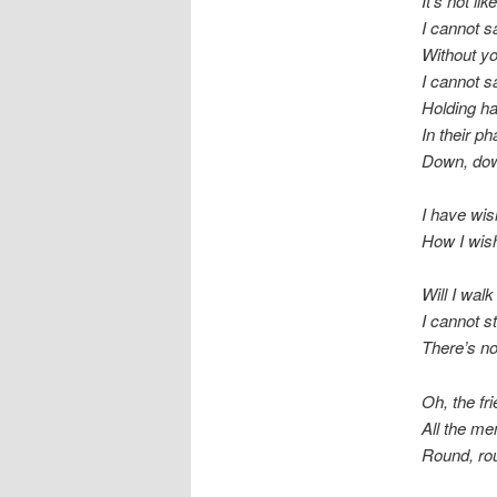
It’s not l
I cannot s
Without y
I cannot s
Holding h
In their ph
Down, do
I have wis
How I wish
Will I walk
I cannot s
There’s n
Oh, the fr
All the me
Round, r