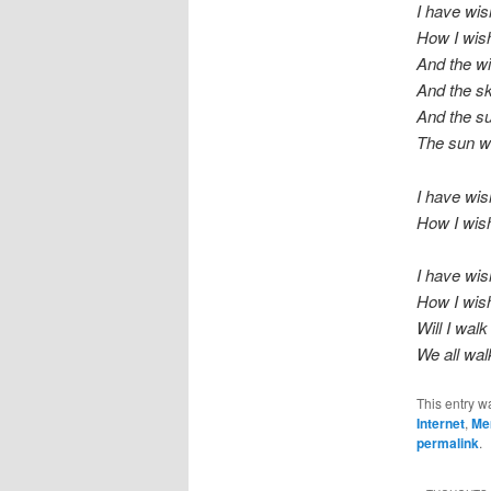
I have wis
How I wish
And the wi
And the sk
And the su
The sun wi
I have wis
How I wish
I have wis
How I wish
Will I walk
We all wal
This entry w
Internet
,
Me
permalink
.