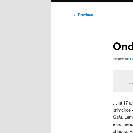
Post
←
Previous
navigation
Ond
Posted on
S
Fot
…há 17 an
primeiros
Gaia
. Lem
e os meus
choque. Pa