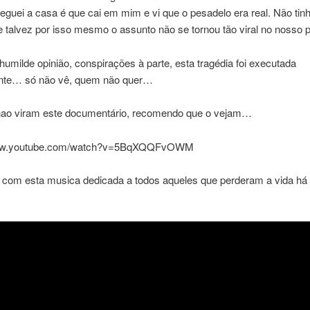
guei a casa é que cai em mim e vi que o pesadelo era real. Não tin
 e talvez por isso mesmo o assunto não se tornou tão viral no nosso p
umilde opinião, conspirações à parte, esta tragédia foi executada
nte… só não vê, quem não quer…
nao viram este documentário, recomendo que o vejam…
www.youtube.com/watch?v=5BqXQQFvOWM
 com esta musica dedicada a todos aqueles que perderam a vida há