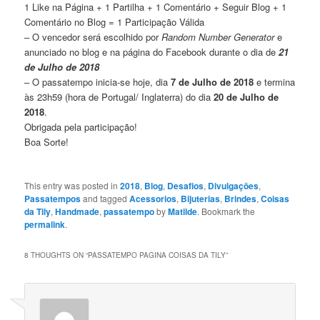
1 Like na Página + 1 Partilha + 1 Comentário + Seguir Blog + 1
Comentário no Blog = 1 Participação Válida
– O vencedor será escolhido por
Random Number Generator
e
anunciado no blog e na página do Facebook durante o dia de
21
de Julho de 2018
– O passatempo inicia-se hoje, dia
7
de Julho de 2018
e termina
às 23h59 (hora de Portugal/ Inglaterra) do dia
20 de Julho de
2018
.
Obrigada pela participação!
Boa Sorte!
This entry was posted in
2018
,
Blog
,
Desafios
,
Divulgaçōes
,
Passatempos
and tagged
Acessorios
,
Bijuterias
,
Brindes
,
Coisas
da Tily
,
Handmade
,
passatempo
by
Matilde
. Bookmark the
permalink
.
8 THOUGHTS ON “
PASSATEMPO PAGINA COISAS DA TILY
”