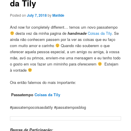
da Tily
Posted on
July 7, 2018
by
Matilde
And now for completely different… temos um novo passatempo
desta vez da minha pagina de
handmade
Coisas da Tily
. Se
ainda não conhecem passem por la ver as coisas que eu faço
com muito amor e carinho
Quando não souberem o que
oferecer aquela pessoa especial, a um amigo ou amiga, à vossa
mãe, avó ou primos, enviem-me uma mensagem e eu tenho todo
o gosto em vos fazer um miminho para oferecerem
Estejam
à vontade
Ora então falemos do mais importante:
Passatempo
Coisas da Tily
#passatempocoisasdatily #passatemposblog
Regras de Participação: