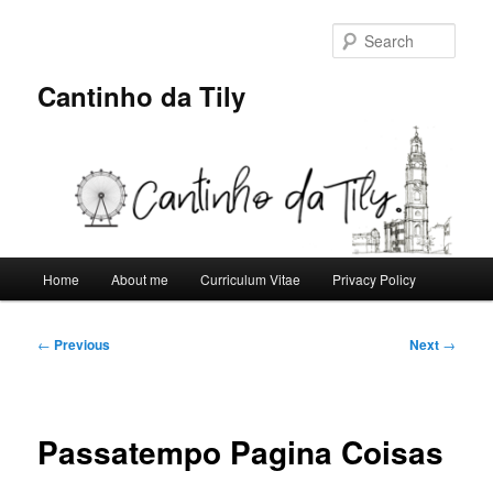
Skip
to
Sear
primary
content
Cantinho da Tily
Main
Home
About me
Curriculum Vitae
Privacy Policy
menu
Post
←
Previous
Next
→
navigation
Passatempo Pagina Coisas