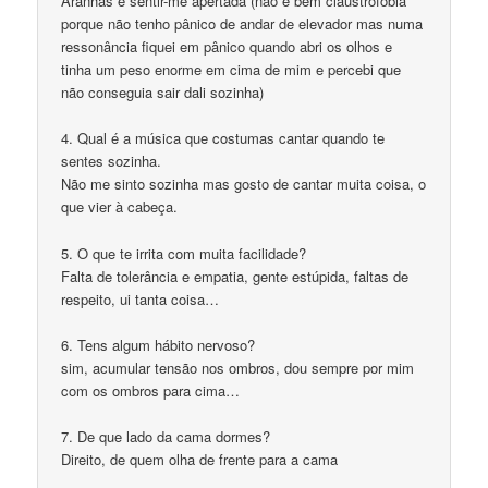
Aranhas e sentir-me apertada (não é bem claustrofobia
porque não tenho pânico de andar de elevador mas numa
ressonância fiquei em pânico quando abri os olhos e
tinha um peso enorme em cima de mim e percebi que
não conseguia sair dali sozinha)
4. Qual é a música que costumas cantar quando te
sentes sozinha.
Não me sinto sozinha mas gosto de cantar muita coisa, o
que vier à cabeça.
5. O que te irrita com muita facilidade?
Falta de tolerância e empatia, gente estúpida, faltas de
respeito, ui tanta coisa…
6. Tens algum hábito nervoso?
sim, acumular tensão nos ombros, dou sempre por mim
com os ombros para cima…
7. De que lado da cama dormes?
Direito, de quem olha de frente para a cama