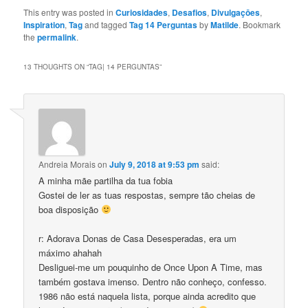
This entry was posted in
Curiosidades
,
Desafios
,
Divulgaçōes
,
Inspiration
,
Tag
and tagged
Tag 14 Perguntas
by
Matilde
. Bookmark
the
permalink
.
13 THOUGHTS ON “
TAG| 14 PERGUNTAS
”
Andreia Morais
on
July 9, 2018 at 9:53 pm
said:
A minha mãe partilha da tua fobia
Gostei de ler as tuas respostas, sempre tão cheias de
boa disposição
r: Adorava Donas de Casa Desesperadas, era um
máximo ahahah
Desliguei-me um pouquinho de Once Upon A Time, mas
também gostava imenso. Dentro não conheço, confesso.
1986 não está naquela lista, porque ainda acredito que