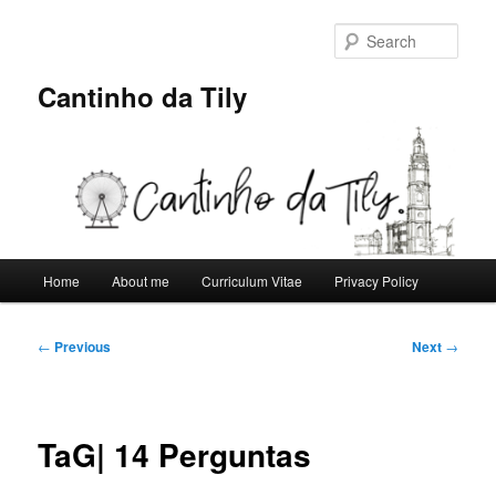
Skip
to
Sear
primary
content
Cantinho da Tily
Main
Home
About me
Curriculum Vitae
Privacy Policy
menu
Post
←
Previous
Next
→
navigation
TaG| 14 Perguntas