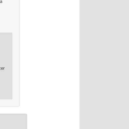
na
zer