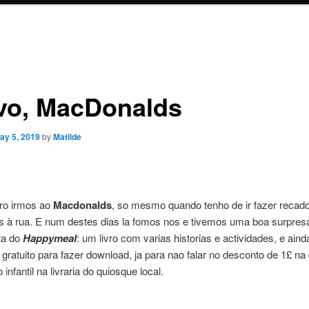
vo, MacDonalds
ay 5, 2019
by
Matilde
aro irmos ao
Macdonalds
, so mesmo quando tenho de ir fazer recad
 à rua. E num destes dias la fomos nos e tivemos uma boa surpres
ta do
Happymeal
: um livro com varias historias e actividades, e ain
ratuito para fazer download, ja para nao falar no desconto de 1£ n
 infantil na livraria do quiosque local.