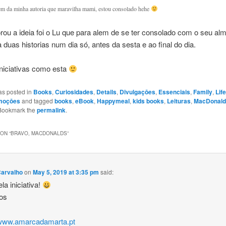
m da minha autoria que maravilha mami, estou consolado hehe
u a ideia foi o Lu que para alem de se ter consolado com o seu alm
 a duas historias num dia só, antes da sesta e ao final do dia.
niciativas como esta
as posted in
Books
,
Curiosidades
,
Details
,
Divulgaçōes
,
Essenciais
,
Family
,
Lif
moçōes
and tagged
books
,
eBook
,
Happymeal
,
kids books
,
Leituras
,
MacDonald
 Bookmark the
permalink
.
ON “
BRAVO, MACDONALDS
”
Carvalho
on
May 5, 2019 at 3:35 pm
said:
la iniciativa!
hos
/www.amarcadamarta.pt