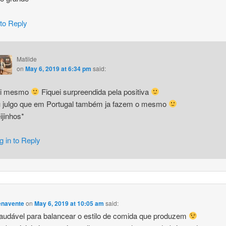
 to Reply
Matilde
on
May 6, 2019 at 6:34 pm
said:
i mesmo
Fiquei surpreendida pela positiva
 julgo que em Portugal também ja fazem o mesmo
ijinhos*
g in to Reply
enavente
on
May 6, 2019 at 10:05 am
said:
audável para balancear o estilo de comida que produzem