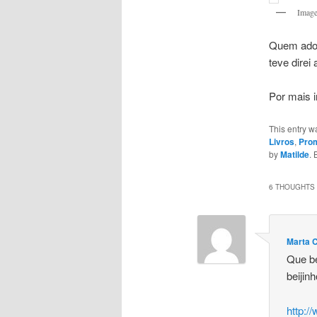
Image
Quem adoro
teve direi
Por mais i
This entry w
Livros
,
Pro
by
Matilde
.
6 THOUGHTS 
Marta 
Que be
beijin
http:/