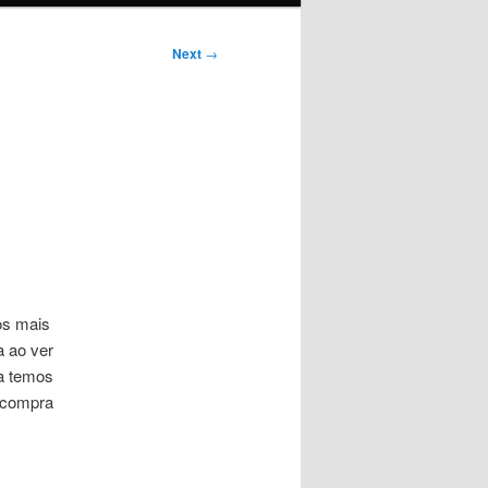
Next
→
os mais
a ao ver
da temos
a compra