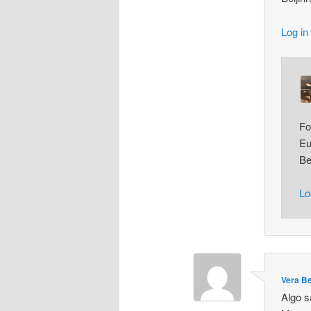
Log in
Fo
Eu
Be
Lo
Vera B
Algo s