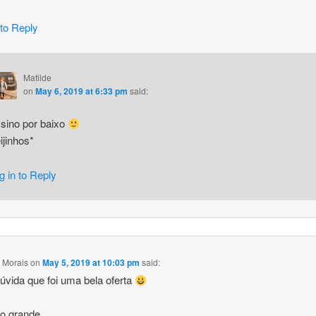
 to Reply
Matilde
on
May 6, 2019 at 6:33 pm
said:
sino por baixo
ijinhos*
g in to Reply
 Morais
on
May 5, 2019 at 10:03 pm
said:
vida que foi uma bela oferta
ho grande