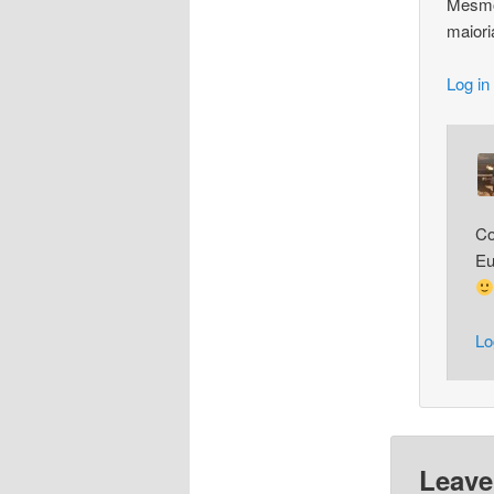
Mesmo 
maiori
Log in
Co
Eu
Lo
Leave