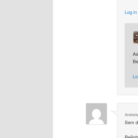
Log in
As
Be
Lo
Andreia
Sem dú
Beijin