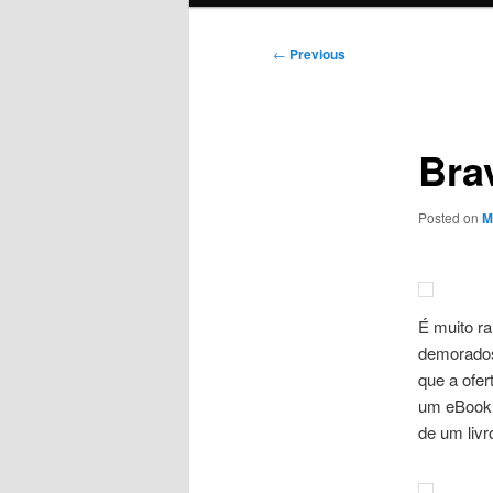
Post
←
Previous
navigation
Bra
Posted on
M
É muito r
demorados
que a ofer
um eBook g
de um livro