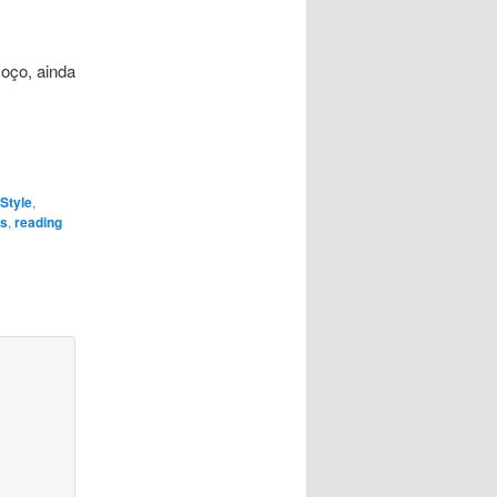
oço, ainda
eStyle
,
s
,
reading