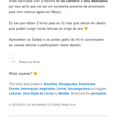
Ando fascinada com a historia de
Sa Carneiro
e
Snu Abecassis
por isso acho que vai ser um excelente presente de aniversario
para mim mesma agora em Março.
Eu sei que faltam 2 livros para os 12 mas quis deixar em aberto
pois podem surgir novas leituras ao longo do ano
Aproveitem os Saldos e os portes grátis da
Wook
aumentarem
as vossas leituras e participarem neste desafio.
Banner da Wook
Wook esperas?
This entry was posted in
Desafios
,
Divulgaçōes
,
Essenciais
,
Events
,
Informação
,
Inspiration
,
Livros
,
Uncategorized
and tagged
Leituras
,
Uma Dúzia de Livros
by
Matilde
. Bookmark the
permalink
.
8 THOUGHTS ON “
AS MINHAS LEITURAS PARA 2019
”