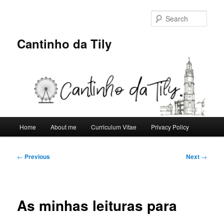
Skip
to
Sear
primary
content
Cantinho da Tily
Main
Home
About me
Curriculum Vitae
Privacy Policy
menu
Post
←
Previous
Next
→
navigation
As minhas leituras para