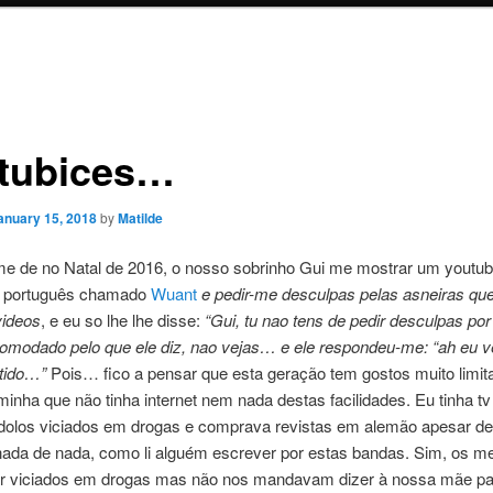
tubices…
anuary 15, 2018
by
Matilde
e de no Natal de 2016, o nosso sobrinho Gui me mostrar um youtub
o português chamado
Wuant
e pedir-me desculpas pelas asneiras que
videos
, e eu so lhe lhe disse:
“Gui, tu nao tens de pedir desculpas por 
comodado pelo que ele diz, nao vejas… e ele respondeu-me: “ah eu v
rtido…”
Pois… fico a pensar que esta geração tem gostos muito limi
minha que não tinha internet nem nada destas facilidades. Eu tinha tv
dolos viciados em drogas e comprava revistas em alemão apesar de
nada de nada, como li alguém escrever por estas bandas. Sim, os me
r viciados em drogas mas não nos mandavam dizer à nossa mãe par