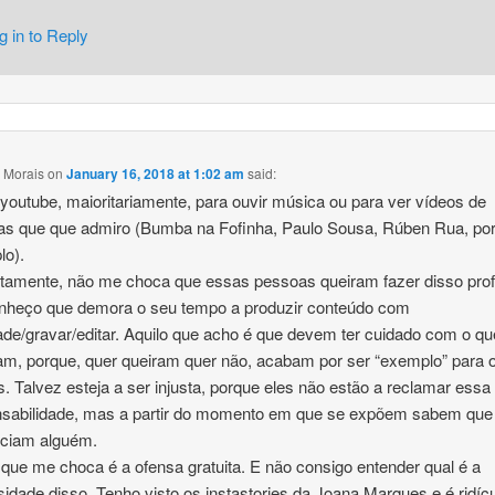
g in to Reply
 Morais
on
January 16, 2018 at 1:02 am
said:
youtube, maioritariamente, para ouvir música ou para ver vídeos de
as que que admiro (Bumba na Fofinha, Paulo Sousa, Rúben Rua, po
lo).
amente, não me choca que essas pessoas queiram fazer disso prof
onheço que demora o seu tempo a produzir conteúdo com
ade/gravar/editar. Aquilo que acho é que devem ter cuidado com o qu
am, porque, quer queiram quer não, acabam por ser “exemplo” para 
. Talvez esteja a ser injusta, porque eles não estão a reclamar essa
nsabilidade, mas a partir do momento em que se expõem sabem que
nciam alguém.
 que me choca é a ofensa gratuita. E não consigo entender qual é a
idade disso. Tenho visto os instastories da Joana Marques e é ridíc