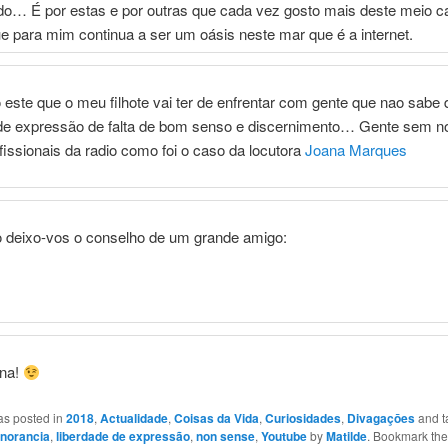
do… É por estas e por outras que cada vez gosto mais deste meio c
e para mim continua a ser um oásis neste mar que é a internet.
 este que o meu filhote vai ter de enfrentar com gente que nao sabe d
 de expressão de falta de bom senso e discernimento… Gente sem n
ofissionais da radio como foi o caso da locutora
Joana Marques
o deixo-vos o conselho de um grande amigo:
na!
as posted in
2018
,
Actualidade
,
Coisas da Vida
,
Curiosidades
,
Divagaçōes
and 
gnorancia
,
liberdade de expressão
,
non sense
,
Youtube
by
Matilde
. Bookmark th