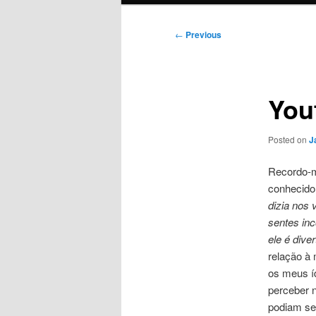
Post
←
Previous
navigation
You
Posted on
J
Recordo-m
conhecid
dizia nos 
sentes in
ele é dive
relação à 
os meus í
perceber 
podiam se