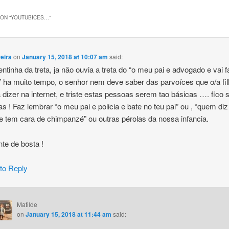
ON “
YOUTUBICES…
”
eira
on
January 15, 2018 at 10:07 am
said:
ntinha da treta, ja não ouvia a treta do “o meu pai e advogado e vai f
” ha muito tempo, o senhor nem deve saber das parvoíces que o/a fil
 dizer na internet, e triste estas pessoas serem tao básicas …. fico
as ! Faz lembrar “o meu pai e policia e bate no teu pai” ou , “quem diz
 tem cara de chimpanzé” ou outras pérolas da nossa infancia.
te de bosta !
 to Reply
Matilde
on
January 15, 2018 at 11:44 am
said: