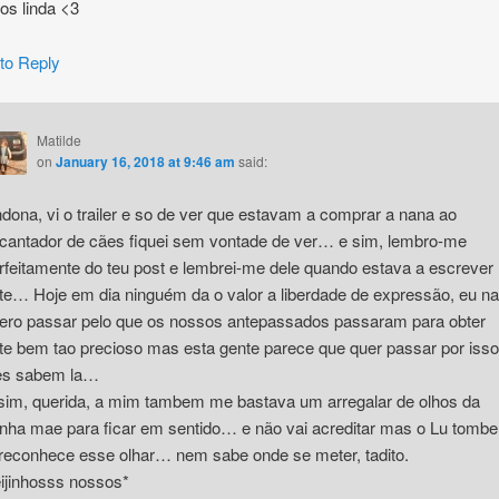
hos linda <3
 to Reply
Matilde
on
January 16, 2018 at 9:46 am
said:
ndona, vi o trailer e so de ver que estavam a comprar a nana ao
cantador de cães fiquei sem vontade de ver… e sim, lembro-me
rfeitamente do teu post e lembrei-me dele quando estava a escrever
te… Hoje em dia ninguém da o valor a liberdade de expressão, eu n
ero passar pelo que os nossos antepassados passaram para obter
te bem tao precioso mas esta gente parece que quer passar por isso
es sabem la…
sim, querida, a mim tambem me bastava um arregalar de olhos da
nha mae para ficar em sentido… e não vai acreditar mas o Lu tomb
 reconhece esse olhar… nem sabe onde se meter, tadito.
ijinhosss nossos*