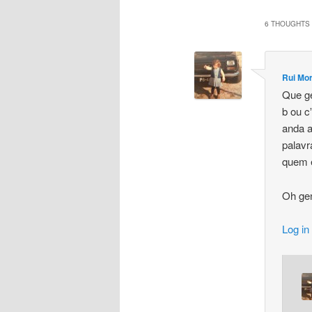
6 THOUGHTS 
Rui Mor
Que ge
b ou c
anda a
palavr
quem e
Oh gen
Log in