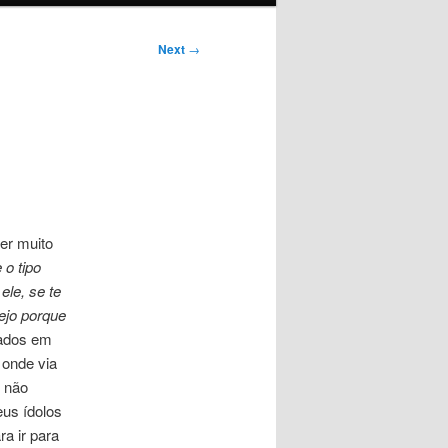
Next
→
er muito
 o tipo
ele, se te
ejo porque
tados em
 onde via
 não
us ídolos
a ir para