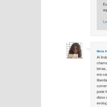
Eu
aq
Lo
Mena A
Ai lin
chama-
birras
era ca
liberd
coment
pode f
disso
evolu