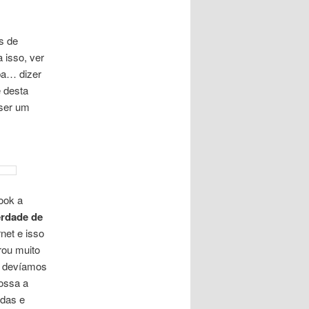
s de
 isso, ver
ba… dizer
 desta
 ser um
ook a
erdade de
net e isso
rou muito
s devíamos
ossa a
idas e