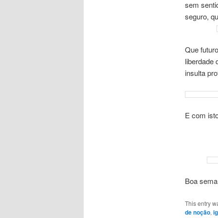
sem senti
seguro, qu
Que futuro
liberdade
insulta pr
E com ist
Boa sema
This entry w
de noção
,
i