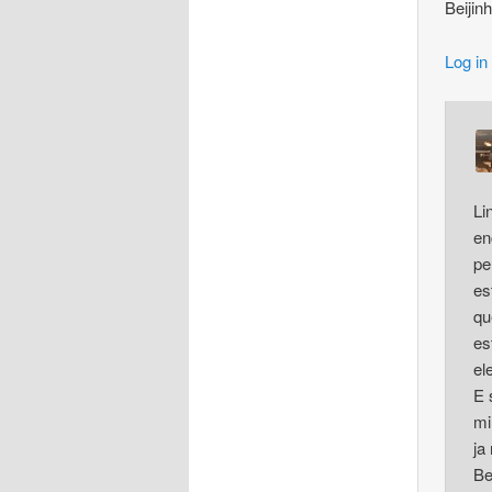
Beijin
Log in
Li
en
pe
es
qu
es
el
E 
mi
ja
Be