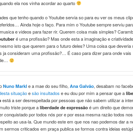
quando ela nos vinha acordar ao quarto
des que tenho quando o Youtube servia so para eu ver os meus clip
eferidos… Ainda hoje o faço. Para mim o Youtube sempre serviu para
 musica e videos para fazer rir. Querem coisa mais simples? Caram
outuber
é uma profissão? Mas onde esta a imaginação e criatividade
mesmo isto que querem para o futuro deles? Uma coisa que deveria
es ja consideram uma profissão?… É caso para dizer para onde vais
ade…
o
Nuno Markl
e a mae do seu filho,
Ana Galvão
, desabam no faceb
desta situação
e
são insultados
e eu dou por mim a pensar que a
lib
o
está a ser desrespeitada por pessoas que não sabem utilizar a inter
uito triste porque a
liberdade de expressão
é um direito que demo
er conquistado por todos nós por e por essa mesma razão todos no
respeito ao usa-la. Que mundo este em que nos nao podemos dar a n
m sermos criticados em praça publica se formos contra ideias estúp