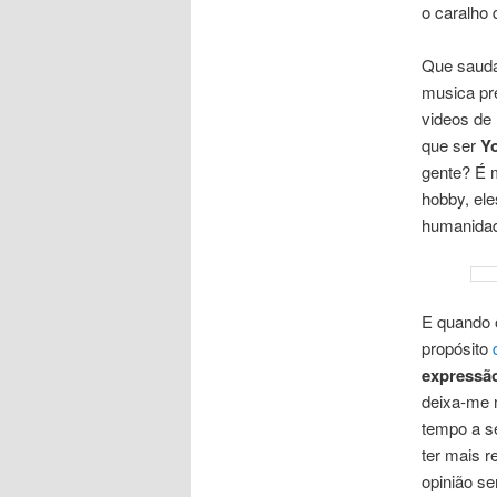
o caralho 
Que sauda
musica pr
videos de
que ser
Y
gente? É 
hobby, el
humanid
E quando 
propósito
expressã
deixa-me m
tempo a s
ter mais 
opinião se