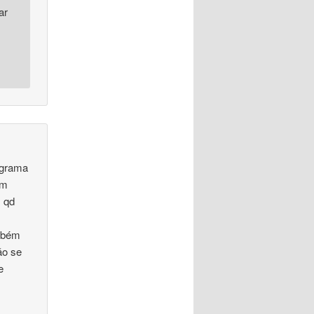
ar
ograma
em
qd
ambém
ão se
e