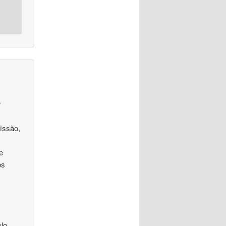
r
issão,
e
os
ulo