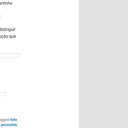
antinho
istinguir
oção que
tagged
falta
e
permalink
.