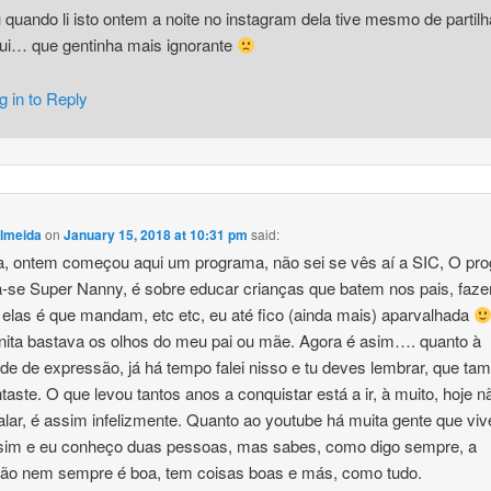
 quando li isto ontem a noite no instagram dela tive mesmo de partilh
ui… que gentinha mais ignorante
g in to Reply
lmeida
on
January 15, 2018 at 10:31 pm
said:
da, ontem começou aqui um programa, não sei se vês aí a SIC, O pr
se Super Nanny, é sobre educar crianças que batem nos pais, faz
, elas é que mandam, etc etc, eu até fico (ainda mais) aparvalhada
nita bastava os olhos do meu pai ou mãe. Agora é asim…. quanto à
ade de expressão, já há tempo falei nisso e tu deves lembrar, que t
aste. O que levou tantos anos a conquistar está a ir, à muito, hoje n
alar, é assim infelizmente. Quanto ao youtube há muita gente que viv
 sim e eu conheço duas pessoas, mas sabes, como digo sempre, a
ção nem sempre é boa, tem coisas boas e más, como tudo.