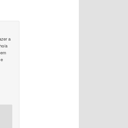
azer a
ho/a
 sem
 e