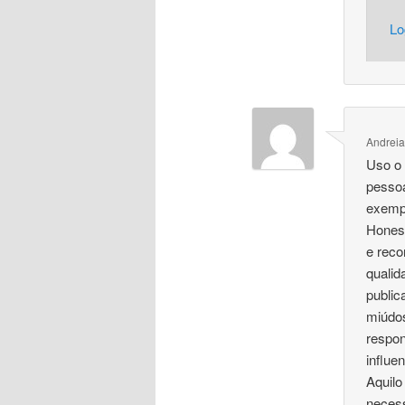
Lo
Andreia
Uso o 
pesso
exemp
Honest
e rec
qualid
public
miúdos
respo
influe
Aquilo
necess