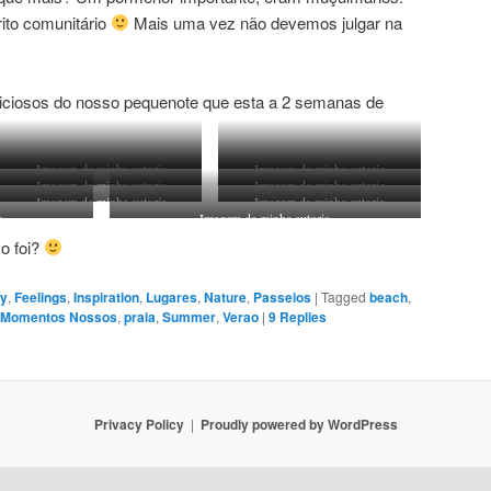
ito comunitário
Mais uma vez não devemos julgar na
ciosos do nosso pequenote que esta a 2 semanas de
Imagem da minha autoria
Imagem da minha autoria
Imagem da minha autoria
Imagem da minha autoria
Imagem da minha autoria
Imagem da minha autoria
a
Imagem da minha autoria
o foi?
ly
,
Feelings
,
Inspiration
,
Lugares
,
Nature
,
Passeios
|
Tagged
beach
,
Momentos Nossos
,
praia
,
Summer
,
Verao
|
9
Replies
Privacy Policy
Proudly powered by WordPress