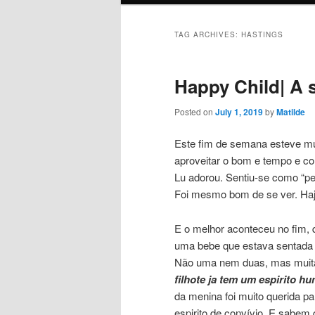
TAG ARCHIVES:
HASTINGS
Happy Child| A 
Posted on
July 1, 2019
by
Matilde
Este fim de semana esteve muit
aproveitar o bom e tempo e 
Lu adorou. Sentiu-se como “pei
Foi mesmo bom de se ver. Haja
E o melhor aconteceu no fim,
uma bebe que estava sentada a t
Não uma nem duas, mas muit
filhote ja tem um espirito hu
da menina foi muito querida p
espirito de convívio. E sabe