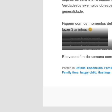
Verdadeiros exemplos do espir
generalidade.
Fiquem com os momentos deli
fazer 3 aninhos
Imagem da minha autoria
Imagem da minha autoria
Imagem da minha autoria
Imagem da minha autori
E o vosso fim de semana com
Posted in
Details
,
Essenciais
,
Fami
Family time
,
happy child
,
Hastings
,