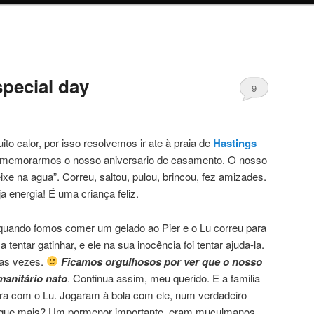
special day
9
o calor, por isso resolvemos ir ate à praia de
Hastings
comemorarmos o nosso aniversario de casamento. O nosso
xe na agua”. Correu, saltou, pulou, brincou, fez amizades.
 energia! É uma criança feliz.
 quando fomos comer um gelado ao Pier e o Lu correu para
entar gatinhar, e ele na sua inocência foi tentar ajuda-la.
as vezes.
Ficamos orgulhosos por ver que o nosso
manitário nato
. Continua assim, meu querido. E a familia
ara com o Lu. Jogaram à bola com ele, num verdadeiro
m que mais? Um pormenor importante, eram muçulmanos.