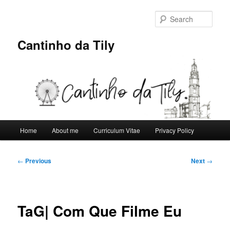
Skip
to
Sear
primary
content
Cantinho da Tily
Main
Home
About me
Curriculum Vitae
Privacy Policy
menu
Post
←
Previous
Next
→
navigation
TaG| Com Que Filme Eu