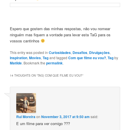
Espero que gostem das minhas respostas, não vou nomear
ninguém mas fiquem a vontade para levar esta TaG para os
vossos cantinhos
This entry was posted in
Curiosidades
,
Desafios
,
Divulgaçōes
,
Inspiration
,
Movies
,
Tag
and tagged
Com que filme eu vou?
,
Tag
by
Matilde
. Bookmark the
permalink
.
14 THOUGHTS ON “
TAG| COM QUE FILME EU VOU?
”
Rui Moreira
on
November 3, 2017 at 9:50 am
said:
E um filme para ver comigo ???