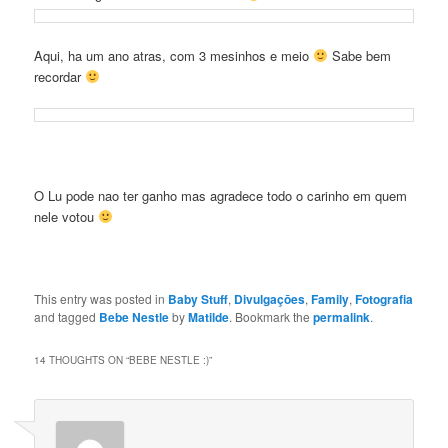
Aqui, ha um ano atras, com 3 mesinhos e meio
Sabe bem
recordar
O Lu pode nao ter ganho mas agradece todo o carinho em quem
nele votou
This entry was posted in
Baby Stuff
,
Divulgaçōes
,
Family
,
Fotografia
and tagged
Bebe Nestle
by
Matilde
. Bookmark the
permalink
.
14 THOUGHTS ON “
BEBE NESTLE :)
”