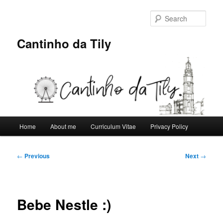
Skip
to
Sear
primary
content
Cantinho da Tily
Main
Home
About me
Curriculum Vitae
Privacy Policy
menu
Post
←
Previous
Next
→
navigation
Bebe Nestle :)