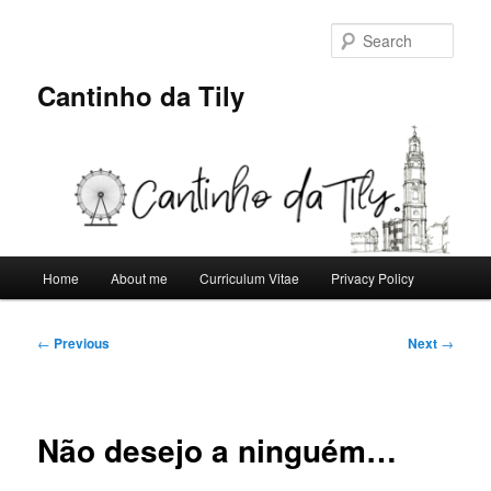
Skip
to
Sear
primary
content
Cantinho da Tily
Main
Home
About me
Curriculum Vitae
Privacy Policy
menu
Post
←
Previous
Next
→
navigation
Não desejo a ninguém…