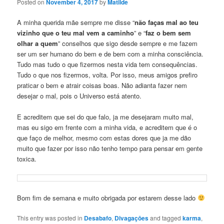
Posted on
November 4, 2017
by
Matilde
A minha querida mãe sempre me disse “
não faças mal ao teu
vizinho que o teu mal vem a caminho
” e “
faz o bem sem
olhar a quem
” conselhos que sigo desde sempre e me fazem
ser um ser humano do bem e de bem com a minha consciência.
Tudo mas tudo o que fizermos nesta vida tem consequências.
Tudo o que nos fizermos, volta. Por isso, meus amigos prefiro
praticar o bem e atrair coisas boas. Não adianta fazer nem
desejar o mal, pois o Universo está atento.
E acreditem que sei do que falo, ja me desejaram muito mal,
mas eu sigo em frente com a minha vida, e acreditem que é o
que faço de melhor, mesmo com estas dores que ja me dão
muito que fazer por isso não tenho tempo para pensar em gente
toxica.
Bom fim de semana e muito obrigada por estarem desse lado
This entry was posted in
Desabafo
,
Divagaçōes
and tagged
karma
,