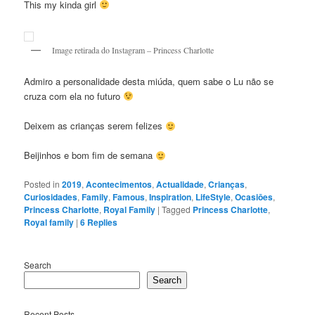
This my kinda girl
Image retirada do Instagram – Princess Charlotte
Admiro a personalidade desta miúda, quem sabe o Lu não se
cruza com ela no futuro
Deixem as crianças serem felizes
Beijinhos e bom fim de semana
Posted in
2019
,
Acontecimentos
,
Actualidade
,
Crianças
,
Curiosidades
,
Family
,
Famous
,
Inspiration
,
LifeStyle
,
Ocasiōes
,
Princess Charlotte
,
Royal Family
|
Tagged
Princess Charlotte
,
Royal family
|
6
Replies
Search
Search
Recent Posts