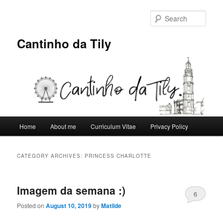
Skip
Skip
to
to
Sear
primary
secondary
content
content
Cantinho da Tily
Main
Home
About me
Curriculum Vitae
Privacy Policy
menu
CATEGORY ARCHIVES:
PRINCESS CHARLOTTE
Imagem da semana :)
6
Posted on
August 10, 2019
by
Matilde