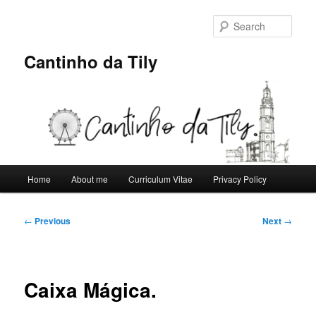
Skip
to
Sear
primary
content
Cantinho da Tily
Main
Home
About me
Curriculum Vitae
Privacy Policy
menu
Post
←
Previous
Next
→
navigation
Caixa Mágica.