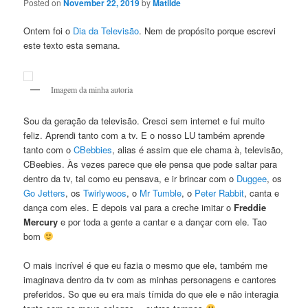
Posted on
November 22, 2019
by
Matilde
Ontem foi o
Dia da Televisão
. Nem de propósito porque escrevi
este texto esta semana.
Imagem da minha autoria
Sou da geração da televisão. Cresci sem internet e fui muito
feliz. Aprendi tanto com a tv. E o nosso LU também aprende
tanto com o
CBebbies
, alias é assim que ele chama à, televisão,
CBeebies. Às vezes parece que ele pensa que pode saltar para
dentro da tv, tal como eu pensava, e ir brincar com o
Duggee
, os
Go Jetters
, os
Twirlywoos
, o
Mr Tumble
, o
Peter Rabbit
, canta e
dança com eles. E depois vai para a creche imitar o
Freddie
Mercury
e por toda a gente a cantar e a dançar com ele. Tao
bom
O mais incrível é que eu fazia o mesmo que ele, também me
imaginava dentro da tv com as minhas personagens e cantores
preferidos. So que eu era mais tímida do que ele e não interagia