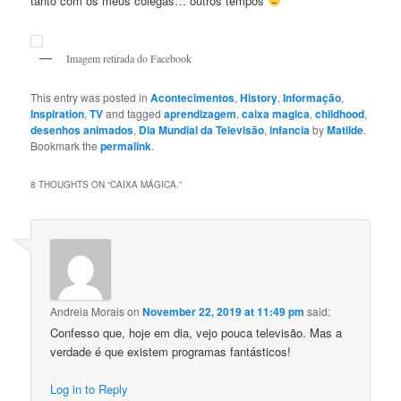
tanto com os meus colegas… outros tempos
Imagem retirada do Facebook
This entry was posted in
Acontecimentos
,
History
,
Informação
,
Inspiration
,
TV
and tagged
aprendizagem
,
caixa magica
,
childhood
,
desenhos animados
,
Dia Mundial da Televisão
,
infancia
by
Matilde
.
Bookmark the
permalink
.
8 THOUGHTS ON “
CAIXA MÁGICA.
”
Andreia Morais
on
November 22, 2019 at 11:49 pm
said:
Confesso que, hoje em dia, vejo pouca televisão. Mas a
verdade é que existem programas fantásticos!
Log in to Reply