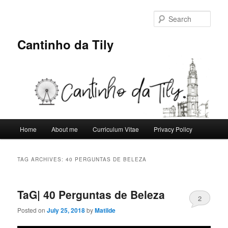
Skip
Skip
to
to
Sear
primary
secondary
content
content
Cantinho da Tily
Main
Home
About me
Curriculum Vitae
Privacy Policy
menu
TAG ARCHIVES:
40 PERGUNTAS DE BELEZA
TaG| 40 Perguntas de Beleza
2
Posted on
July 25, 2018
by
Matilde