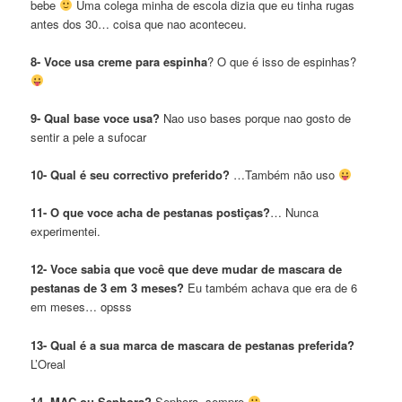
bebe
Uma colega minha de escola dizia que eu tinha rugas
antes dos 30… coisa que nao aconteceu.
8- Voce usa creme para espinha
? O que é isso de espinhas?
9- Qual base voce usa?
Nao uso bases porque nao gosto de
sentir a pele a sufocar
10- Qual é seu correctivo preferido?
…Também não uso
11- O que voce acha de pestanas postiças?
… Nunca
experimentei.
12- Voce sabia que você que deve mudar de mascara de
pestanas de 3 em 3 meses?
Eu também achava que era de 6
em meses… opsss
13- Qual é a sua marca de mascara de pestanas preferida?
L’Oreal
14- MAC ou Sephora?
Sephora, sempre