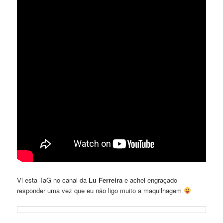
Vi esta TaG no canal da
Lu Ferreira
e achei engraçado
responder uma vez que eu não ligo muito a maquilhagem