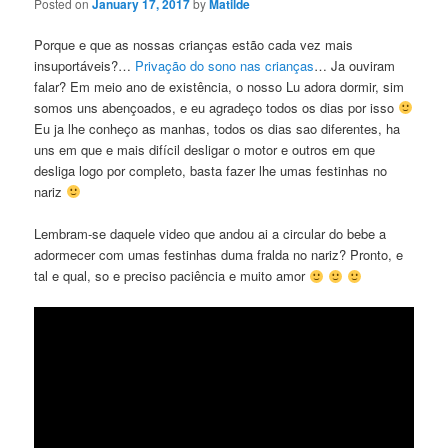
Posted on
January 17, 2017
by
Matilde
Porque e que as nossas crianças estão cada vez mais
insuportáveis?…
Privação do sono nas crianças
… Ja ouviram
falar? Em meio ano de existência, o nosso Lu adora dormir, sim
somos uns abençoados, e eu agradeço todos os dias por isso
Eu ja lhe conheço as manhas, todos os dias sao diferentes, ha
uns em que e mais difícil desligar o motor e outros em que
desliga logo por completo, basta fazer lhe umas festinhas no
nariz
Lembram-se daquele video que andou ai a circular do bebe a
adormecer com umas festinhas duma fralda no nariz? Pronto, e
tal e qual, so e preciso paciência e muito amor