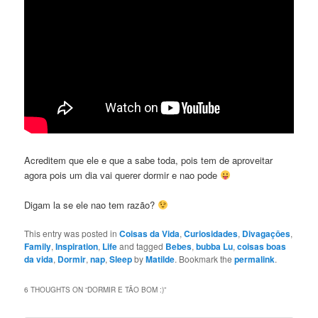
Acreditem que ele e que a sabe toda, pois tem de aproveitar
agora pois um dia vai querer dormir e nao pode
Digam la se ele nao tem razão?
This entry was posted in
Coisas da Vida
,
Curiosidades
,
Divagaçōes
,
Family
,
Inspiration
,
Life
and tagged
Bebes
,
bubba Lu
,
coisas boas
da vida
,
Dormir
,
nap
,
Sleep
by
Matilde
. Bookmark the
permalink
.
6 THOUGHTS ON “
DORMIR E TÃO BOM :)
”