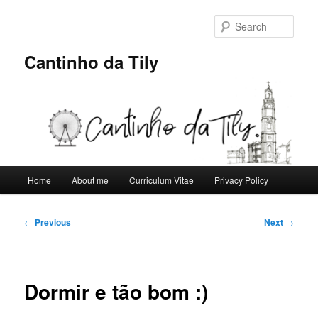
Skip
to
Sear
primary
content
Cantinho da Tily
Main
Home
About me
Curriculum Vitae
Privacy Policy
menu
Post
←
Previous
Next
→
navigation
Dormir e tão bom :)